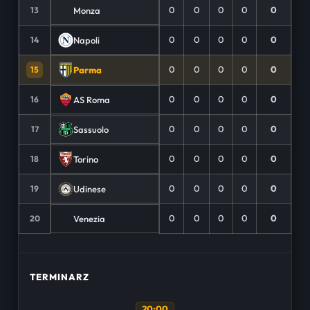
0
0
0
0
0
Monza
13
0
0
0
0
0
Napoli
14
0
0
0
0
0
Parma
15
0
0
0
0
0
AS Roma
16
0
0
0
0
0
Sassuolo
17
0
0
0
0
0
Torino
18
0
0
0
0
0
Udinese
19
0
0
0
0
0
Venezia
20
TERMINARZ
20:00