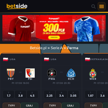
»
»
Parma
Betside.pl
Serie A
I LIGA
I LIGA
EKSTRAKLASA
vs
vs
vs
PBY
PSI
PWA
RCH
WKR
Pt · 07.08 · 18:00
Pt · 07.08 · 20:30
Pt · 07.08 · 2
1
X
2
1
X
2
1
X
1.7
3.8
4.5
2.25
3.4
3.05
1.87
3.6
TYPY
GRAJ
TYPY
GRAJ
TYPY