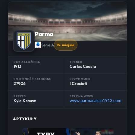
Parma
Serie A
15. miejsce
ROK ZAŁOŻENIA
TRENER
1913
Carlos Cuesta
POJEMNOŚĆ STADIONU
PRZYDOMEK
27906
I Crociati
PREZES
STRONA WWW
Kyle Krause
www.parmacalcio1913.com
ARTYKUŁY