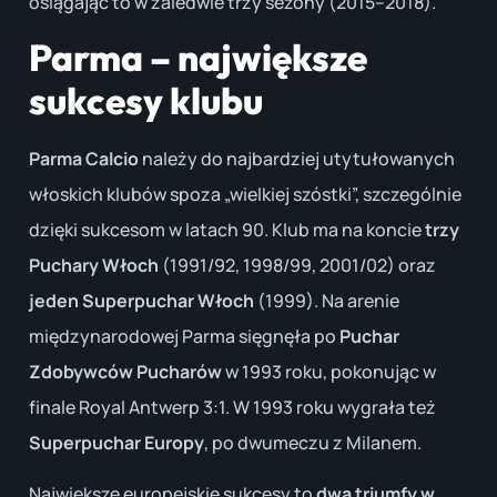
osiągając to w zaledwie trzy sezony (2015–2018).
Parma – największe
sukcesy klubu
Parma Calcio
należy do najbardziej utytułowanych
włoskich klubów spoza „wielkiej szóstki”, szczególnie
dzięki sukcesom w latach 90. Klub ma na koncie
trzy
Puchary Włoch
(1991/92, 1998/99, 2001/02) oraz
jeden Superpuchar Włoch
(1999). Na arenie
międzynarodowej Parma sięgnęła po
Puchar
Zdobywców Pucharów
w 1993 roku, pokonując w
finale Royal Antwerp 3:1. W 1993 roku wygrała też
Superpuchar Europy
, po dwumeczu z Milanem.
Największe europejskie sukcesy to
dwa triumfy w