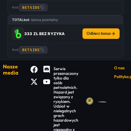
BETSIDE
Kod:
TOTALbet
–
bonus powitalny
333 ZŁ BEZ RYZYKA
Odbierz bonus
BETSIDE
Kod:
Nasze
O nas
Serwis
media
przeznaczony
Polityka
tylko dla
osób
pełnoletnich.
Hazard jest
związany z
ryzykiem.
Udział w
nielegalnych
grach
hazardowych
jest
niezgodny z