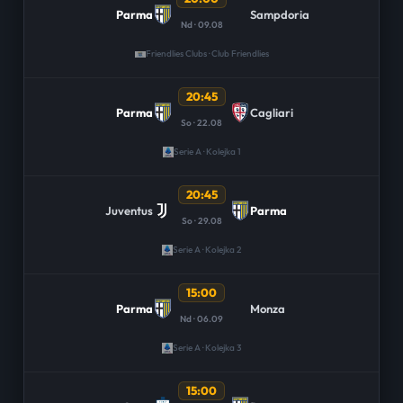
Parma
Sampdoria
Nd · 09.08
Friendlies Clubs · Club Friendlies
20:45
Parma
Cagliari
So · 22.08
Serie A · Kolejka 1
20:45
Juventus
Parma
So · 29.08
Serie A · Kolejka 2
15:00
Parma
Monza
Nd · 06.09
Serie A · Kolejka 3
15:00