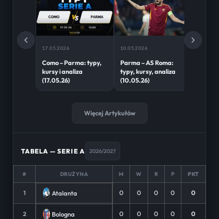
17.05.2026
10.05.2026
03.05.2
Como – Parma: typy,
Parma – AS Roma:
Inter –
kursy i analiza
typy, kursy, analiza
kursy i
(17.05.26)
(10.05.26)
(03.05
Więcej Artykułów
TABELA — SERIE A
2026/2027
#
DRUŻYNA
M
W
R
P
PKT
0
0
0
0
0
Atalanta
1
0
0
0
0
0
Bologna
2