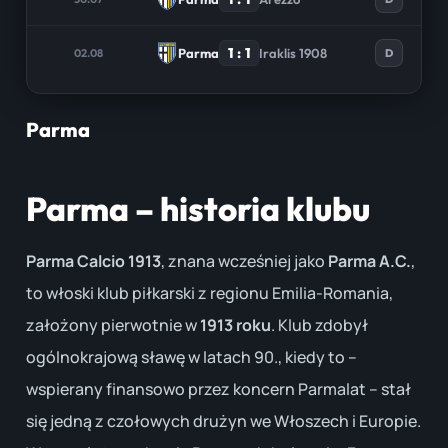
1 : 1
Parma
Iraklis 1908
02.08
D
Parma
Parma – historia klubu
Parma Calcio 1913
, znana wcześniej jako
Parma A.C.
,
to włoski klub piłkarski z regionu Emilia-Romania,
założony pierwotnie w
1913 roku
. Klub zdobył
ogólnokrajową sławę w latach 90., kiedy to –
wspierany finansowo przez koncern Parmalat – stał
się jedną z czołowych drużyn we Włoszech i Europie.