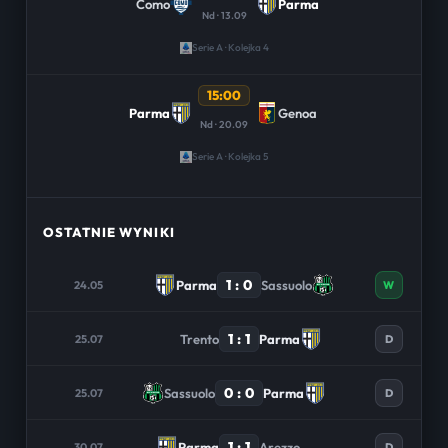
Como
Parma
Nd · 13.09
Serie A · Kolejka 4
15:00
Parma
Genoa
Nd · 20.09
Serie A · Kolejka 5
OSTATNIE WYNIKI
1 : 0
Parma
Sassuolo
24.05
W
1 : 1
Trento
Parma
25.07
D
0 : 0
Sassuolo
Parma
25.07
D
1 : 1
Parma
Arezzo
30.07
D