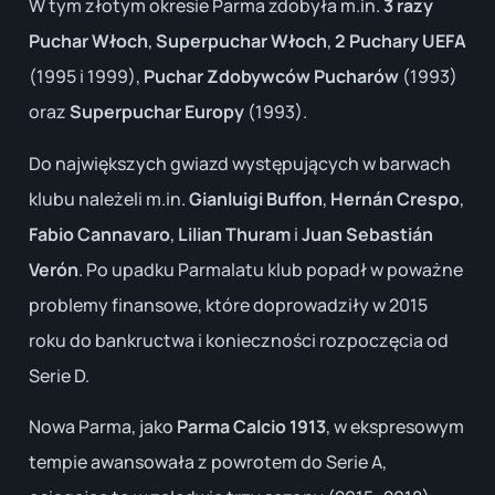
W tym złotym okresie Parma zdobyła m.in.
3 razy
Puchar Włoch
,
Superpuchar Włoch
,
2 Puchary UEFA
(1995 i 1999),
Puchar Zdobywców Pucharów
(1993)
oraz
Superpuchar Europy
(1993).
Do największych gwiazd występujących w barwach
klubu należeli m.in.
Gianluigi Buffon
,
Hernán Crespo
,
Fabio Cannavaro
,
Lilian Thuram
i
Juan Sebastián
Verón
. Po upadku Parmalatu klub popadł w poważne
problemy finansowe, które doprowadziły w 2015
roku do bankructwa i konieczności rozpoczęcia od
Serie D.
Nowa Parma, jako
Parma Calcio 1913
, w ekspresowym
tempie awansowała z powrotem do Serie A,