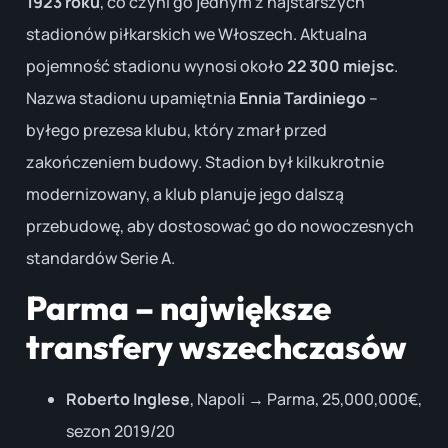
1923 roku
, co czyni go jednym z najstarszych
stadionów piłkarskich we Włoszech. Aktualna
pojemność stadionu wynosi około
22 300 miejsc
.
Nazwa stadionu upamiętnia
Ennia Tardiniego
–
byłego prezesa klubu, który zmarł przed
zakończeniem budowy. Stadion był kilkukrotnie
modernizowany, a klub planuje jego dalszą
przebudowę, aby dostosować go do nowoczesnych
standardów Serie A.
Parma – największe
transfery wszechczasów
Roberto Inglese
, Napoli → Parma, 25,000,000€,
sezon 2019/20