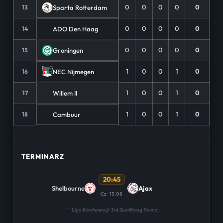
0
0
0
0
0
Sparta Rotterdam
13
0
0
0
0
0
ADO Den Haag
14
0
0
0
0
0
Groningen
15
1
0
0
1
0
NEC Nijmegen
16
1
0
0
1
0
Willem II
17
1
0
0
1
0
Cambuur
18
TERMINARZ
20:45
Shelbourne
Ajax
Cz · 13.08
Liga Konferencji · 3rd Qualifying Round