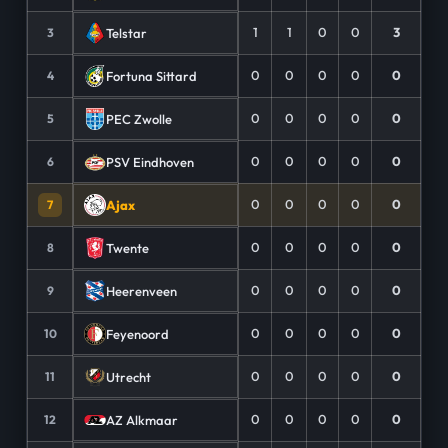
1
1
0
0
3
Telstar
3
0
0
0
0
0
Fortuna Sittard
4
0
0
0
0
0
PEC Zwolle
5
0
0
0
0
0
PSV Eindhoven
6
0
0
0
0
0
Ajax
7
0
0
0
0
0
Twente
8
0
0
0
0
0
Heerenveen
9
0
0
0
0
0
Feyenoord
10
0
0
0
0
0
Utrecht
11
0
0
0
0
0
AZ Alkmaar
12