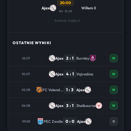
20:00
Ajax
Willem II
Wt · 15.09
Eredivisie · Kolejka 3
OSTATNIE WYNIKI
2 : 1
Ajax
Burnley
26.07
W
4 : 1
Ajax
Vojvodina
30.07
W
1 : 3
FC Volendam
Ajax
02.08
W
3 : 1
Ajax
Shelbourne
06.08
W
0 : 0
PEC Zwolle
Ajax
09.08
D