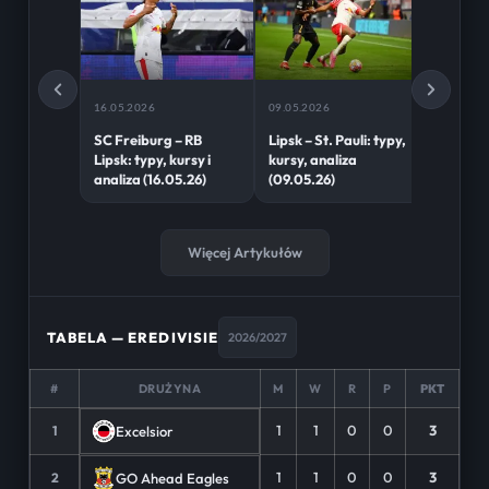
16.05.2026
09.05.2026
02.05.2
SC Freiburg – RB
Lipsk – St. Pauli: typy,
Bayer 
Lipsk: typy, kursy i
kursy, analiza
Lipsk: 
analiza (16.05.26)
(09.05.26)
analiza
Więcej Artykułów
TABELA — EREDIVISIE
2026/2027
#
DRUŻYNA
M
W
R
P
PKT
1
1
0
0
3
Excelsior
1
1
1
0
0
3
GO Ahead Eagles
2