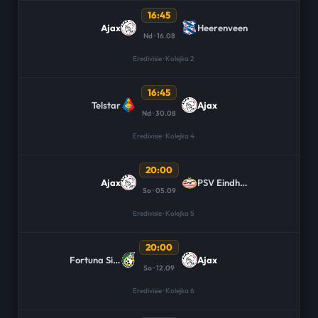
16:45
Ajax
Heerenveen
Nd · 16.08
Eredivisie · Kolejka 2
16:45
Telstar
Ajax
Nd · 30.08
Eredivisie · Kolejka 4
20:00
Ajax
PSV Eindhoven
So · 05.09
Eredivisie · Kolejka 5
20:00
Fortuna Sittard
Ajax
So · 12.09
Eredivisie · Kolejka 6