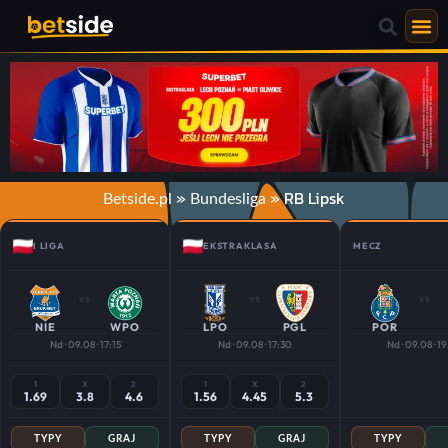
»
»
RB Lipsk
Betside.pl
Bundesliga
I LIGA
EKSTRAKLASA
MECZ
vs
vs
vs
NIE
WPO
LPO
PGL
POR
Nd · 09.08 · 17:15
Nd · 09.08 · 17:30
Nd · 09.08 · 1
1
X
2
1
X
2
1.69
3.8
4.6
1.56
4.45
5.3
TYPY
GRAJ
TYPY
GRAJ
TYPY