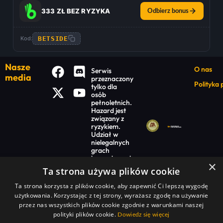
333 ZŁ BEZ RYZYKA
Odbierz bonus
BETSIDE
Kod:
Nasze
O nas
Serwis
media
przeznaczony
Polityka
tylko dla
osób
pełnoletnich.
Hazard jest
związany z
ryzykiem.
Udział w
nielegalnych
grach
hazardowych
×
jest
Ta strona używa plików cookie
niezgodny z
prawem.
Ta strona korzysta z plików cookie, aby zapewnić Ci lepszą wygodę
Warte uwagi
użytkowania. Korzystając z tej strony, wyrażasz zgodę na używanie
przez nas wszystkich plików cookie zgodnie z warunkami naszej
Promocje na dziś
polityki plików cookie.
Dowiedz się więcej
Ranking bukmacherów