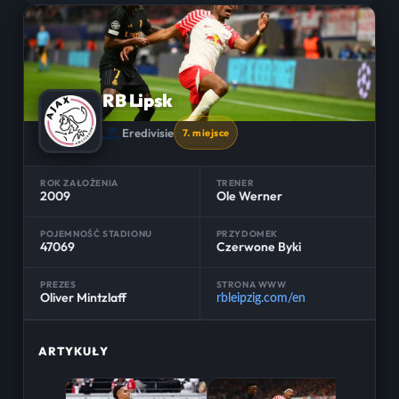
RB Lipsk
Eredivisie
7. miejsce
ROK ZAŁOŻENIA
TRENER
2009
Ole Werner
POJEMNOŚĆ STADIONU
PRZYDOMEK
47069
Czerwone Byki
PREZES
STRONA WWW
Oliver Mintzlaff
rbleipzig.com/en
ARTYKUŁY