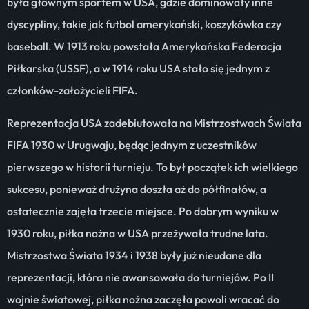
była głównym sportem w USA, gdzie dominowały inne
dyscypliny, takie jak futbol amerykański, koszykówka czy
baseball. W 1913 roku powstała Amerykańska Federacja
Piłkarska (USSF), a w 1914 roku USA stało się jednym z
członków-założycieli FIFA.
Reprezentacja USA zadebiutowała na Mistrzostwach Świata
FIFA 1930 w Urugwaju, będąc jednym z uczestników
pierwszego w historii turnieju. To był początek ich wielkiego
sukcesu, ponieważ drużyna doszła aż do półfinałów, a
ostatecznie zajęła trzecie miejsce. Po dobrym wyniku w
1930 roku, piłka nożna w USA przeżywała trudne lata.
Mistrzostwa Świata 1934 i 1938 były już nieudane dla
reprezentacji, która nie awansowała do turniejów. Po II
wojnie światowej, piłka nożna zaczęła powoli wracać do