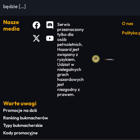
będzie […]
Nasze
O nas
Serwis
media
przeznaczony
Polityka
tylko dla
osób
pełnoletnich.
Hazard jest
związany z
ryzykiem.
Udział w
nielegalnych
grach
hazardowych
jest
niezgodny z
prawem.
Warte uwagi
Promocje na dziś
Ranking bukmacherów
Typy bukmacherskie
Kody promocyjne