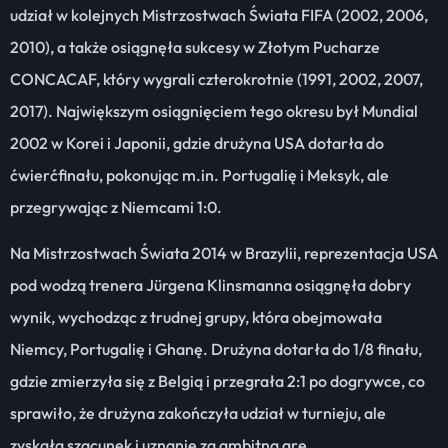
udział w kolejnych Mistrzostwach Świata FIFA (2002, 2006,
2010), a także osiągnęła sukcesy w Złotym Pucharze
CONCACAF, który wygrali czterokrotnie (1991, 2002, 2007,
2017). Największym osiągnięciem tego okresu był Mundial
2002 w Korei i Japonii, gdzie drużyna USA dotarła do
ćwierćfinału, pokonując m.in. Portugalię i Meksyk, ale
przegrywając z Niemcami 1:0.
Na Mistrzostwach Świata 2014 w Brazylii, reprezentacja USA
pod wodzą trenera Jürgena Klinsmanna osiągnęła dobry
wynik, wychodząc z trudnej grupy, która obejmowała
Niemcy, Portugalię i Ghanę. Drużyna dotarła do 1/8 finału,
gdzie zmierzyła się z Belgią i przegrała 2:1 po dogrywce, co
sprawiło, że drużyna zakończyła udział w turnieju, ale
zyskała szacunek i uznanie za ambitną grę.