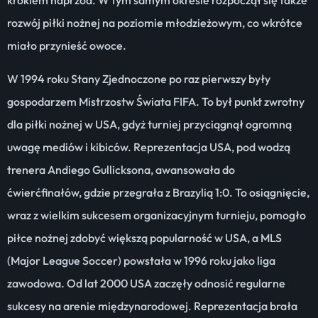
krokiem naprzód. W tym samym okresie rozpoczął się także
rozwój piłki nożnej na poziomie młodzieżowym, co wkrótce
miało przynieść owoce.
W 1994 roku Stany Zjednoczone po raz pierwszy były
gospodarzem Mistrzostw Świata FIFA. To był punkt zwrotny
dla piłki nożnej w USA, gdyż turniej przyciągnął ogromną
uwagę mediów i kibiców. Reprezentacja USA, pod wodzą
trenera Andiego Gullicksona, awansowała do
ćwierćfinałów, gdzie przegrała z Brazylią 1:0. To osiągnięcie,
wraz z wielkim sukcesem organizacyjnym turnieju, pomogło
piłce nożnej zdobyć większą popularność w USA, a MLS
(Major League Soccer) powstała w 1996 roku jako liga
zawodowa. Od lat 2000 USA zaczęły odnosić regularne
sukcesy na arenie międzynarodowej. Reprezentacja brała