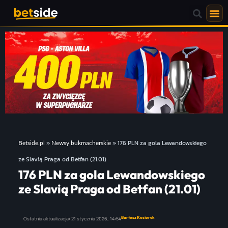
»
»
176 PLN za gola Lewandowskiego
Betside.pl
Newsy bukmacherskie
ze Slavią Praga od Betfan (21.01)
176 PLN za gola Lewandowskiego
ze Slavią Praga od Betfan (21.01)
Bartosz Kosiorek
Ostatnia aktualizacja:
21 stycznia 2026,
14:54