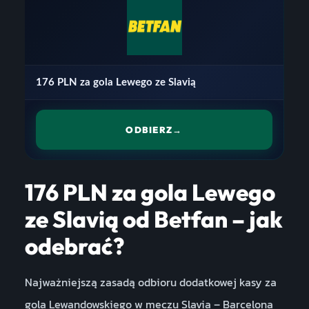
176 PLN za gola Lewego ze Slavią
ODBIERZ
→
176 PLN za gola Lewego
ze Slavią od Betfan – jak
odebrać?
Najważniejszą zasadą odbioru dodatkowej kasy za
gola Lewandowskiego w meczu Slavia – Barcelona