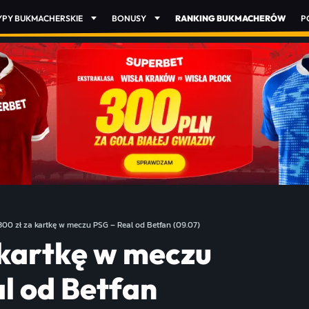
YPY BUKMACHERSKIE
BONUSY
RANKING BUKMACHERÓW
P
300 zł za kartkę w meczu PSG – Real od Betfan (09.07)
 kartkę w meczu
l od Betfan