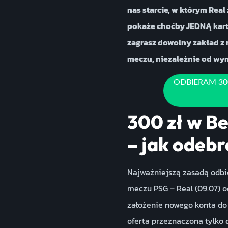
nas starcie, w którym Real
pokaże choćby JEDNĄ kartk
zagrasz dowolny zakład z m
meczu, niezależnie od wyn
ODBIERAM 30
300 zł w Be
– jak odebr
Najważniejszą zasadą odbi
meczu PSG – Real (09.07) 
założenie nowego konta do
oferta przeznaczona tylko