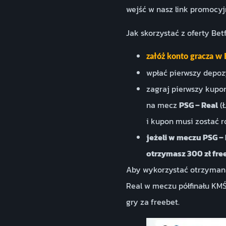
wejść w nasz link promocy
Jak skorzystać z oferty Bet
załóż konto gracza w 
wpłać pierwszy depoz
zagraj pierwszy kupon
na mecz
PSG – Real
(Ł
i kupon musi zostać ro
jeżeli w meczu PSG –
otrzymasz 300 zł fre
Aby wykorzystać otrzymaną
Real w meczu półfinału KM
gry za freebet.