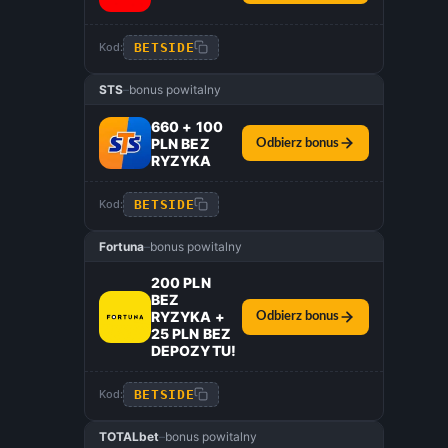
BETSIDE
Kod:
STS
–
bonus powitalny
660 + 100
PLN BEZ
Odbierz bonus
RYZYKA
BETSIDE
Kod:
Fortuna
–
bonus powitalny
200 PLN
BEZ
RYZYKA +
Odbierz bonus
25 PLN BEZ
DEPOZYTU!
BETSIDE
Kod:
TOTALbet
–
bonus powitalny