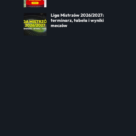
Liga Mistrzów 2026/2027:
terminarz, tabela i wyniki
meczów