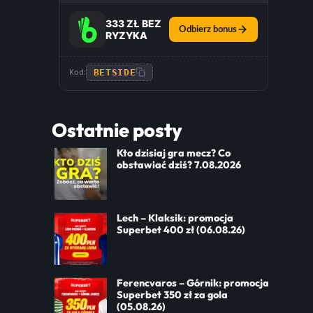
333 ZŁ BEZ
Odbierz bonus
RYZYKA
BETSIDE
Kod:
Ostatnie posty
Kto dzisiaj gra mecz? Co
obstawiać dziś? 7.08.2026
Lech – Klaksik: promocja
Superbet 400 zł (06.08.26)
Ferencvaros – Górnik: promocja
Superbet 350 zł za gola
(05.08.26)