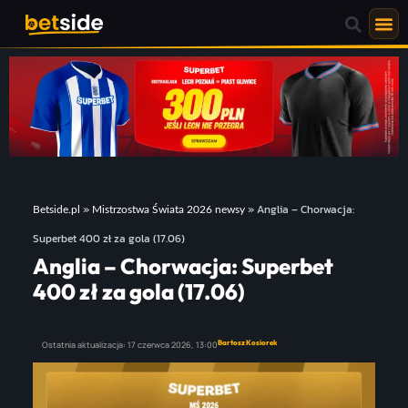
»
»
Anglia – Chorwacja:
Betside.pl
Mistrzostwa Świata 2026 newsy
Superbet 400 zł za gola (17.06)
Anglia – Chorwacja: Superbet
400 zł za gola (17.06)
Bartosz Kosiorek
Ostatnia aktualizacja:
17 czerwca 2026,
13:00