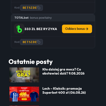
BETSIDE
Kod:
TOTALbet
–
bonus powitalny
333 ZŁ BEZ RYZYKA
Odbierz bonus
BETSIDE
Kod:
Ostatnie posty
Kto dzisiaj gra mecz? Co
obstawiać dziś? 9.08.2026
Lech – Klaksik: promocja
Superbet 400 zł (06.08.26)