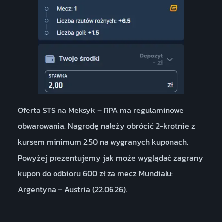
Oferta STS na Meksyk – RPA ma regulaminowe
obwarowania. Nagrodę należy obrócić 2-krotnie z
kursem minimum 2.50 na wygranych kuponach.
Powyżej prezentujemy jak może wyglądać zagrany
kupon do odbioru 600 zł za mecz Mundialu:
Argentyna – Austria (22.06.26).