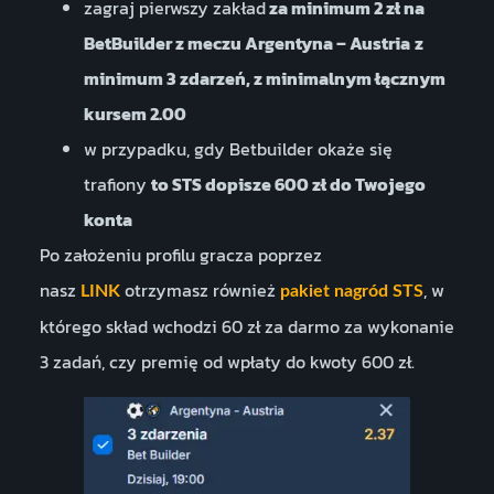
zagraj pierwszy zakład
za minimum 2 zł na
BetBuilder z meczu Argentyna – Austria
z
minimum 3 zdarzeń, z minimalnym łącznym
kursem 2.00
w przypadku, gdy Betbuilder okaże się
trafiony
to STS dopisze 600 zł do Twojego
konta
Po założeniu profilu gracza poprzez
nasz
otrzymasz również
, w
LINK
pakiet nagród STS
którego skład wchodzi 60 zł za darmo za wykonanie
3 zadań, czy premię od wpłaty do kwoty 600 zł.