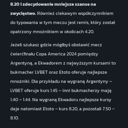
8.20 i zdecydowanie mniejsze szanse na
zwycięstwo.
Również ciekawym współczynnikiem
do typowania w tym meczu jest remis, który został
opatrzony mnożnikiem w okolicach 4.20.
Jeżeli szukasz gdzie mógłbyś obstawić mecz
ćwierćfinału Copa America 2024 pomiędzy
Argentyną, a Ekwadorem z najwyższym kursami to
bukmacher LVBET oraz Etoto oferuje najlepsze
mnożniki. Dla przykładu na wygraną Argentyny –
LVBET oferuje kurs 1.45 – inni bukmacherzy mają
1.40 – 1.44. Na wygraną Ekwadoru najlepsze kursy
daje natomiast Etoto – kurs 8.20, a pozostali 7.50 –
8.10.