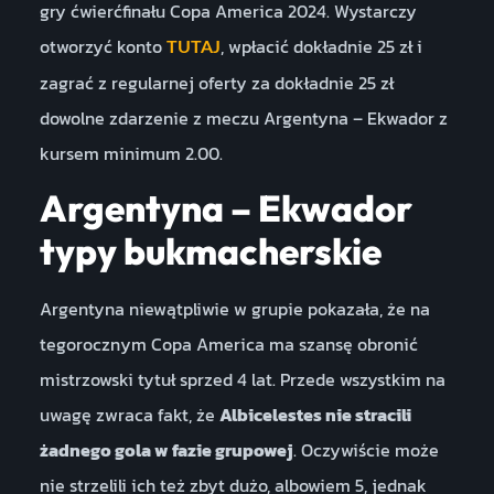
gry ćwierćfinału Copa America 2024. Wystarczy
otworzyć konto
, wpłacić dokładnie 25 zł i
TUTAJ
zagrać z regularnej oferty za dokładnie 25 zł
dowolne zdarzenie z meczu Argentyna – Ekwador z
kursem minimum 2.00.
Argentyna – Ekwador
typy bukmacherskie
Argentyna niewątpliwie w grupie pokazała, że na
tegorocznym Copa America ma szansę obronić
mistrzowski tytuł sprzed 4 lat. Przede wszystkim na
uwagę zwraca fakt, że
Albicelestes nie stracili
żadnego gola w fazie grupowej
. Oczywiście może
nie strzelili ich też zbyt dużo, albowiem 5, jednak