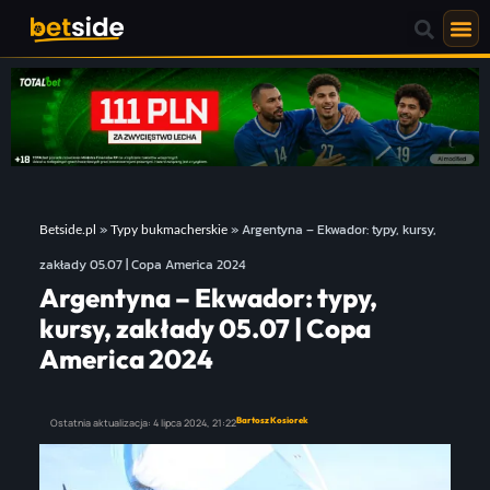
»
»
Argentyna – Ekwador: typy, kursy,
Betside.pl
Typy bukmacherskie
zakłady 05.07 | Copa America 2024
Argentyna – Ekwador: typy,
kursy, zakłady 05.07 | Copa
America 2024
Bartosz Kosiorek
Ostatnia aktualizacja:
4 lipca 2024,
21:22