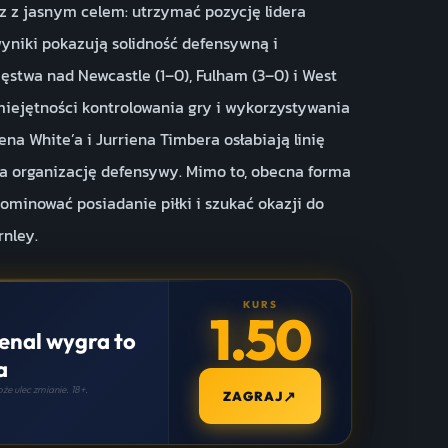
z z jasnym celem: utrzymać pozycję lidera
yniki pokazują solidność defensywną i
ęstwa nad Newcastle (1–0), Fulham (3–0) i West
iejętności kontrolowania gry i wykorzystywania
ena White’a i Jurriena Timbera osłabiają linię
a organizację defensywy. Mimo to, obecna forma
dominować posiadanie piłki i szukać okazji do
nley.
KURS
1.50
enal wygra to
a
że ulec zmianie. 18+.
↗
ZAGRAJ