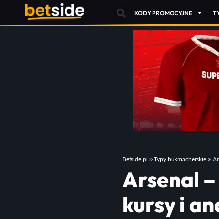
KODY PROMOCYJNE
T
»
»
Ar
Betside.pl
Typy bukmacherskie
Arsenal – 
kursy i an