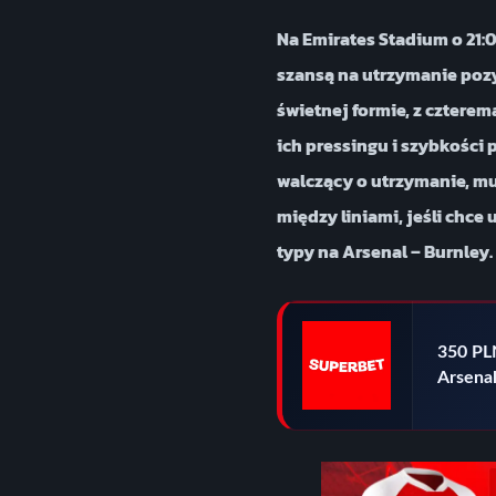
Na Emirates Stadium o 21:
szansą na utrzymanie pozyc
świetnej formie, z cztere
ich pressingu i szybkości
walczący o utrzymanie, mu
między liniami, jeśli chce
typy na Arsenal – Burnley.
350 PL
Arsena