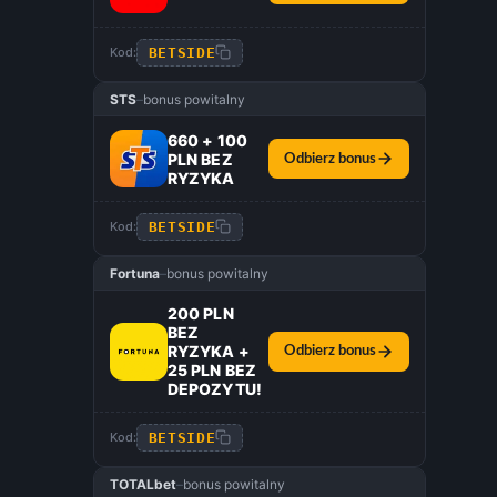
BETSIDE
Kod:
STS
–
bonus powitalny
660 + 100
PLN BEZ
Odbierz bonus
RYZYKA
BETSIDE
Kod:
Fortuna
–
bonus powitalny
200 PLN
BEZ
RYZYKA +
Odbierz bonus
25 PLN BEZ
DEPOZYTU!
BETSIDE
Kod:
TOTALbet
–
bonus powitalny