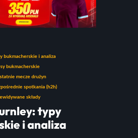
py bukmacherskie i analiza
ursy bukmacherskie
ostatnie mecze drużyn
zpośrednie spotkania (h2h)
rzewidywane składy
urnley: typy
ie i analiza