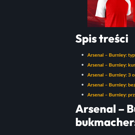
Spis treści
Arsenal – Burnley: ty
Arsenal – Burnley: k
Arsenal – Burnley: 3 
Arsenal – Burnley: be
Arsenal – Burnley: p
Arsenal – B
bukmachersk