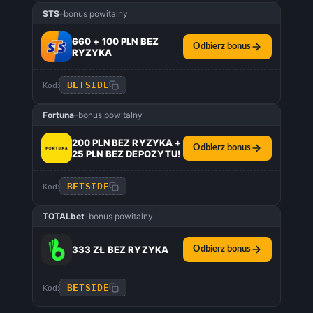
STS
–
bonus powitalny
660 + 100 PLN BEZ
Odbierz bonus
RYZYKA
BETSIDE
Kod:
Fortuna
–
bonus powitalny
200 PLN BEZ RYZYKA +
Odbierz bonus
25 PLN BEZ DEPOZYTU!
BETSIDE
Kod:
TOTALbet
–
bonus powitalny
333 ZŁ BEZ RYZYKA
Odbierz bonus
BETSIDE
Kod: