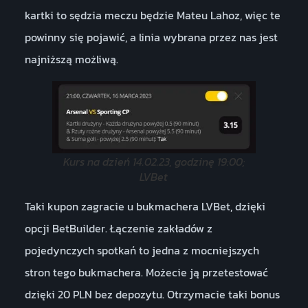
kartki to sędzia meczu będzie Mateu Lahoz, więc te
powinny się pojawić, a linia wybrana przez nas jest
najniższą możliwą.
Kurs na dzień 14.02.23, godzinę 19:00;
LVBet
Taki kupon zagracie u bukmachera LVBet, dzięki
opcji BetBuilder. Łączenie zakładów z
pojedynczych spotkań to jedna z mocniejszych
stron tego bukmachera. Możecie ją przetestować
dzięki 20 PLN bez depozytu. Otrzymacie taki bonus