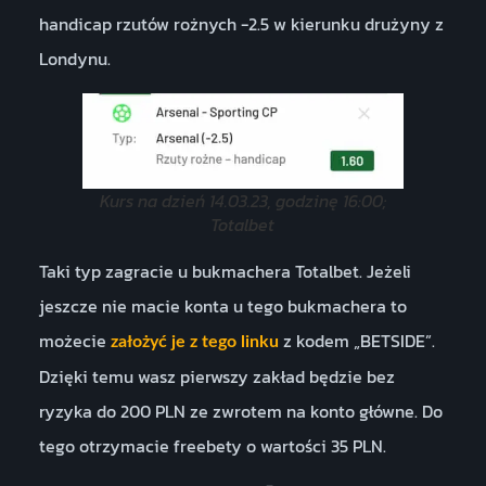
handicap rzutów rożnych -2.5 w kierunku drużyny z
Londynu.
Kurs na dzień 14.03.23, godzinę 16:00;
Totalbet
Taki typ zagracie u bukmachera Totalbet. Jeżeli
jeszcze nie macie konta u tego bukmachera to
możecie
z kodem „BETSIDE”.
założyć je z tego linku
Dzięki temu wasz pierwszy zakład będzie bez
ryzyka do 200 PLN ze zwrotem na konto główne. Do
tego otrzymacie freebety o wartości 35 PLN.