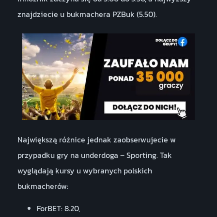
znajdziecie u bukmachera PZBuk (5.50).
Największą różnice jednak zaobserwujecie w
przypadku gry na underdoga – Sporting. Tak
wyglądają kursy u wybranych polskich
bukmacherów:
ForBET: 8.20,