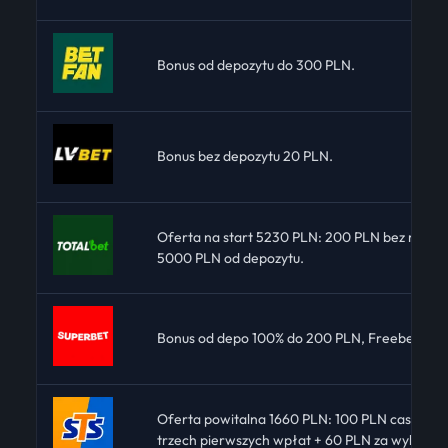
Bonus od depozytu do 300 PLN.
Bonus bez depozytu 20 PLN.
Oferta na start 5230 PLN: 200 PLN bez ryzyk
5000 PLN od depozytu.
Bonus od depo 100% do 200 PLN, Freebety 34 
Oferta powitalna 1660 PLN: 100 PLN cashback
trzech pierwszych wpłat + 60 PLN za wykonan