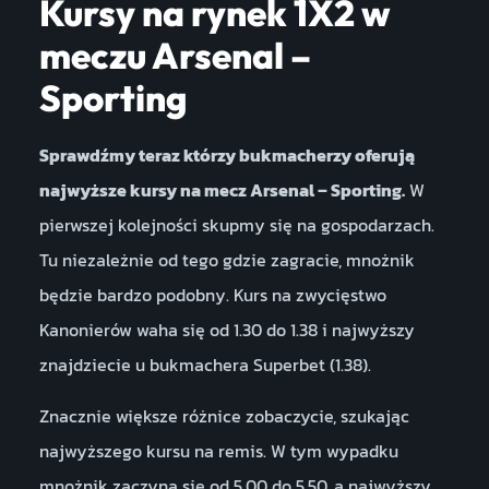
Kursy na rynek 1X2 w
meczu Arsenal –
Sporting
Sprawdźmy teraz którzy bukmacherzy oferują
najwyższe kursy na mecz Arsenal – Sporting.
W
pierwszej kolejności skupmy się na gospodarzach.
Tu niezależnie od tego gdzie zagracie, mnożnik
będzie bardzo podobny. Kurs na zwycięstwo
Kanonierów waha się od 1.30 do 1.38 i najwyższy
znajdziecie u bukmachera Superbet (1.38).
Znacznie większe różnice zobaczycie, szukając
najwyższego kursu na remis. W tym wypadku
mnożnik zaczyna się od 5.00 do 5.50, a najwyższy