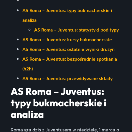
AS Roma – Juventus: typy bukmacherskie i
analiza
AS Roma – Juventus: statystyki pod typy
AS Roma – Juventus: kursy bukmacherskie
AS Roma – Juventus: ostatnie wyniki drużyn
AS Roma – Juventus: bezpośrednie spotkania
(h2h)
AS Roma – Juventus: przewidywane składy
AS Roma – Juventus:
typy bukmacherskie i
analiza
Roma gra dziś z Juventusem w niedzielę, 1 marca o