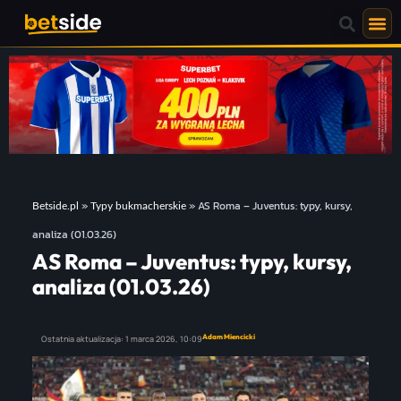
»
»
AS Roma – Juventus: typy, kursy,
Betside.pl
Typy bukmacherskie
analiza (01.03.26)
AS Roma – Juventus: typy, kursy,
analiza (01.03.26)
Adam Miencicki
Ostatnia aktualizacja:
1 marca 2026,
10:09