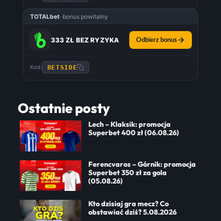
TOTALbet
–
bonus powitalny
333 ZŁ BEZ RYZYKA
Odbierz bonus
BETSIDE
Kod:
Ostatnie posty
Lech – Klaksik: promocja
Superbet 400 zł (06.08.26)
Ferencvaros – Górnik: promocja
Superbet 350 zł za gola
(05.08.26)
Kto dzisiaj gra mecz? Co
obstawiać dziś? 5.08.2026