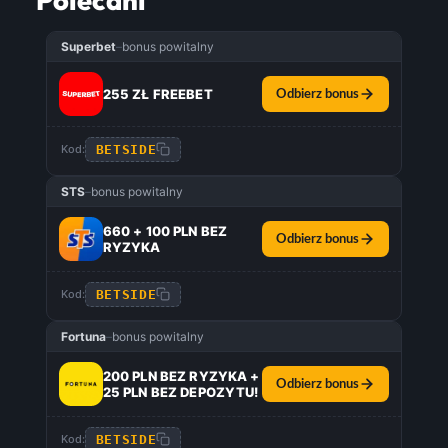
Polecani
Superbet
–
bonus powitalny
255 ZŁ FREEBET
Odbierz bonus
BETSIDE
Kod:
STS
–
bonus powitalny
660 + 100 PLN BEZ
Odbierz bonus
RYZYKA
BETSIDE
Kod:
Fortuna
–
bonus powitalny
200 PLN BEZ RYZYKA +
Odbierz bonus
25 PLN BEZ DEPOZYTU!
BETSIDE
Kod: