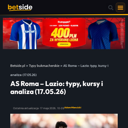
»
»
AS Roma – Lazio: typy, kursy i
Betside.pl
Typy bukmacherskie
analiza (17.05.26)
AS Roma – Lazio: typy, kursy i
analiza (17.05.26)
Adam Miencicki
Ostatnia aktualizacja:
17 maja 2026,
10:09