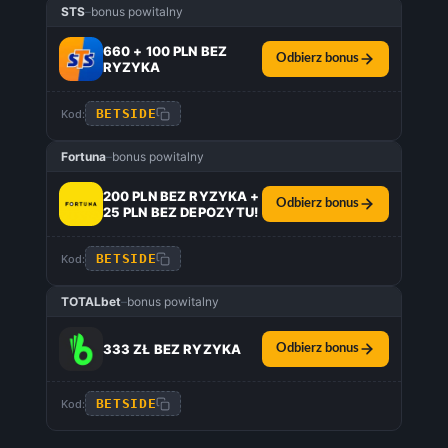
STS
–
bonus powitalny
660 + 100 PLN BEZ
Odbierz bonus
RYZYKA
BETSIDE
Kod:
Fortuna
–
bonus powitalny
200 PLN BEZ RYZYKA +
Odbierz bonus
25 PLN BEZ DEPOZYTU!
BETSIDE
Kod:
TOTALbet
–
bonus powitalny
333 ZŁ BEZ RYZYKA
Odbierz bonus
BETSIDE
Kod: