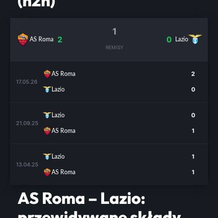
(h2h)
1
2
0
AS Roma
Lazio
REMISY
2
AS Roma
17.05.26
0
Lazio
0
Lazio
21.09.25
1
AS Roma
1
Lazio
13.04.25
1
AS Roma
AS Roma – Lazio:
przewidywane składy