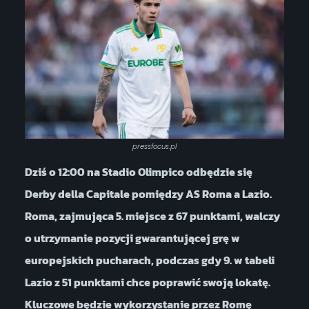
pressfocus.pl
Dziś o 12:00 na Stadio Olimpico odbędzie się
Derby della Capitale pomiędzy AS Roma a Lazio.
Roma, zajmująca 5. miejsce z 67 punktami, walczy
o utrzymanie pozycji gwarantującej grę w
europejskich pucharach, podczas gdy 9. w tabeli
Lazio z 51 punktami chce poprawić swoją lokatę.
Kluczowe będzie wykorzystanie przez Romę