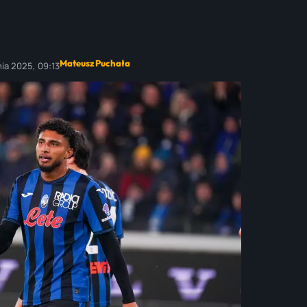
Mateusz Puchała
nia 2025,
09:13