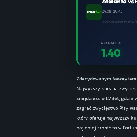
Atalanta vs 
24.08 · 20:45
*kursy mogą ulec zmianie. 18
ATALANTA
1.40
Zdecydowanym faworytem ni
Najwyższy kurs na zwycięs
znajdziesz w LVBet, gdzie w
zagrać zwycięstwo Pisy war
który oferuje najwyższy kur
najlepiej zrobić to w Fortu