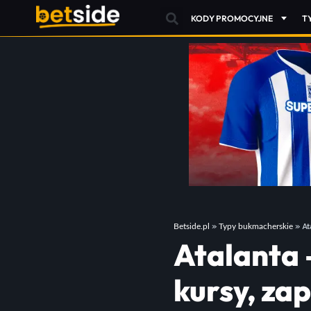
KODY PROMOCYJNE
T
»
»
At
Betside.pl
Typy bukmacherskie
Atalanta –
kursy, za