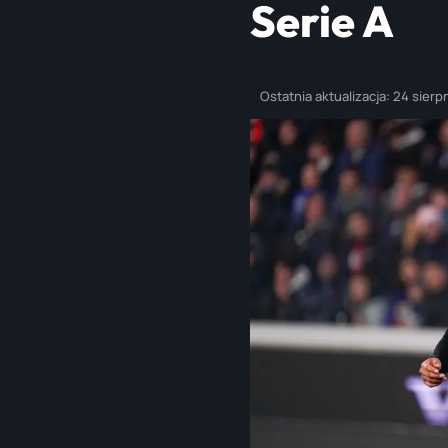
Serie A
Ostatnia aktualizacja:
24 sierp