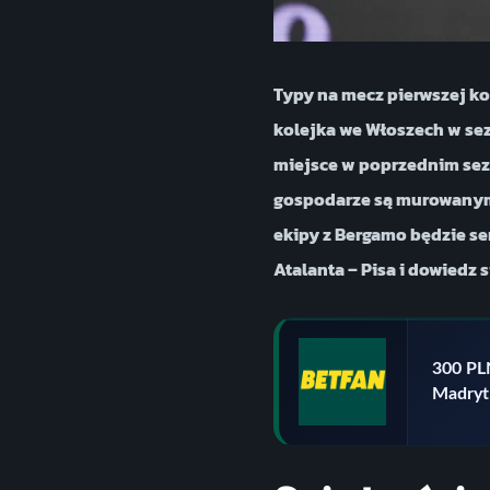
Typy na mecz pierwszej kol
kolejka we Włoszech w sezo
miejsce w poprzednim sez
gospodarze są murowanym
ekipy z Bergamo będzie se
Atalanta – Pisa i dowiedz 
300 PL
Madryt