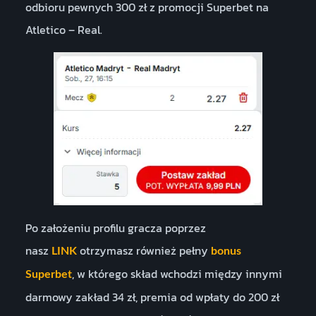
odbioru pewnych 300 zł z promocji Superbet na
Atletico – Real.
Po założeniu profilu gracza poprzez
nasz
otrzymasz również pełny
LINK
bonus
, w którego skład wchodzi między innymi
Superbet
darmowy zakład 34 zł, premia od wpłaty do 200 zł