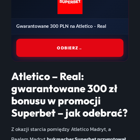
Gwarantowane 300 PLN na Atletico - Real
ODBIERZ
→
Atletico – Real:
gwarantowane 300 zł
bonusu w promocji
Superbet – jak odebrać?
Z okazji starcia pomiędzy Atletico Madryt, a
Realem Madryt
bukmacher Superbet przygotował