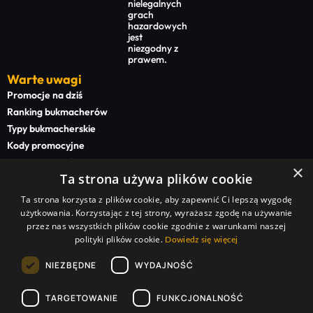
nielegalnych
grach
hazardowych
jest
niezgodny z
prawem.
Warte uwagi
Promocje na dziś
Ranking bukmacherów
Typy bukmacherskie
Kody promocyjne
Bonusy powitalne
×
Ta strona używa plików cookie
Newsy bukmacherskie
Ta strona korzysta z plików cookie, aby zapewnić Ci lepszą wygodę
Na start
użytkowania. Korzystając z tej strony, wyrażasz zgodę na używanie
Superbet kod promocyjny
przez nas wszystkich plików cookie zgodnie z warunkami naszej
polityki plików cookie.
STS kod promocyjny
Dowiedz się więcej
BETFAN kod promocyjny
NIEZBĘDNE
WYDAJNOŚĆ
TOTALbet kod promocyjny
TARGETOWANIE
FUNKCJONALNOŚĆ
Sponsorzy serwisu: