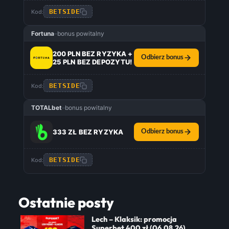
BETSIDE
Kod:
Fortuna
–
bonus powitalny
200 PLN BEZ RYZYKA +
Odbierz bonus
25 PLN BEZ DEPOZYTU!
BETSIDE
Kod:
TOTALbet
–
bonus powitalny
333 ZŁ BEZ RYZYKA
Odbierz bonus
BETSIDE
Kod:
Ostatnie posty
Lech – Klaksik: promocja
Superbet 400 zł (06.08.26)