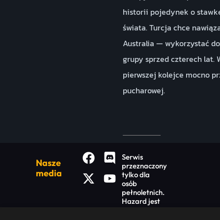
historii pojedynek o stawk
świata. Turcja chce nawiąz
Australia — wykorzystać do
grupy sprzed czterech lat.
pierwszej kolejce mocno pr
pucharowej.
Serwis
Nasze
przeznaczony
media
tylko dla
osób
pełnoletnich.
Hazard jest
związany z
ryzykiem.