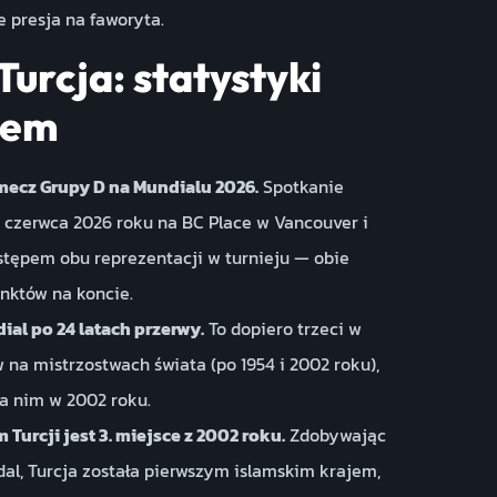
 presja na faworyta.
Turcja: statystyki
zem
 mecz Grupy D na Mundialu 2026.
Spotkanie
 czerwca 2026 roku na BC Place w Vancouver i
tępem obu reprezentacji w turnieju — obie
nktów na koncie.
ial po 24 latach przerwy.
To dopiero trzeci w
w na mistrzostwach świata (po 1954 i 2002 roku),
na nim w 2002 roku.
Turcji jest 3. miejsce z 2002 roku.
Zdobywając
l, Turcja została pierwszym islamskim krajem,