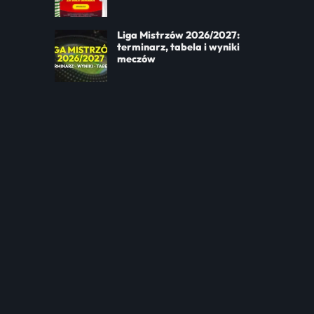
Liga Mistrzów 2026/2027:
terminarz, tabela i wyniki
meczów