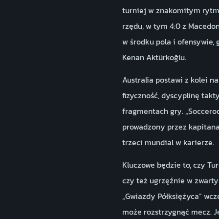
turniej w znakomitym rytm
rzędu, w tym 4:0 z Macedon
w środku pola i ofensywie, 
Kenan Aktürkoğlu.
Australia postawi z kolei n
fizyczność, dyscyplinę takt
fragmentach gry. „Socceroo
prowadzony przez kapitana J
trzeci mundial w karierze.
Kluczowe będzie to, czy Tur
czy też ugrzęźnie w zwartym
„Gwiazdy Półksiężyca” wcze
może rozstrzygnąć mecz. Je