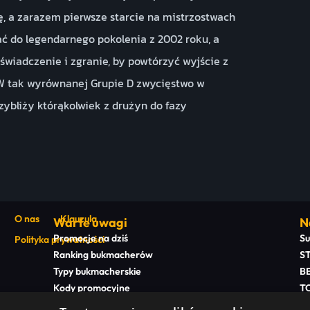
ę, a zarazem pierwsze starcie na mistrzostwach
ać do legendarnego pokolenia z 2002 roku, a
świadczenie i zgranie, by powtórzyć wyjście z
 W tak wyrównanej Grupie D zwycięstwo w
zybliży którąkolwiek z drużyn do fazy
O nas
Klauzula
Warte uwagi
N
Promocje na dziś
Su
Polityka prywatności
Ranking bukmacherów
ST
Typy bukmacherskie
BE
Kody promocyjne
TO
Bonusy powitalne