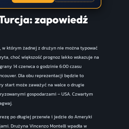
 Turcja: zapowiedź
cie, w którym żadnej z drużyn nie można typować
ryta, choć większość prognoz lekko wskazuje na
grany 14 czerwca o godzinie 6:00 czasu
ncouver. Dla obu reprezentacji będzie to
bry start może zaważyć na walce o drugie
woryzowanymi gospodarzami – USA. Czwartym
agwaj.
rezę po długiej przerwie i jedzie do Ameryki
jami. Drużyna Vincenzo Montelli wpadła w