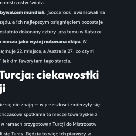
m mistrzostw świata.
m bywalcem mundiali.
„Socceroos” awansowali na
 rzędu, a ich najlepszym osiągnięciem pozostaje
 ostatnio dokonany cztery lata temu w Katarze.
o meczu jako wyżej notowana ekipa.
W
ajmuje 22. miejsce, a Australia 27., co czyni
 lekkim faworytem tego starcia.
 Turcja: ciekawostki
ji
nie się nie znają — w przeszłości zmierzyły się
ychczasowe spotkania to mecze towarzyskie z
 w ramach przygotowań Turcji do Mistrzostw
li się Turcy. Będzie to więc ich pierwszy w