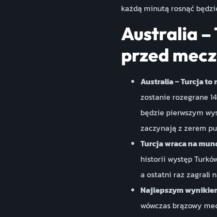
każdą minutą rosnąć będzie
Australia – 
przed mec
Australia – Turcja to
zostanie rozegrane 14
będzie pierwszym wys
zaczynają z zerem pu
Turcja wraca na mund
historii występ Turkó
a ostatni raz zagrali 
Najlepszym wynikiem 
wówczas brązowy meda