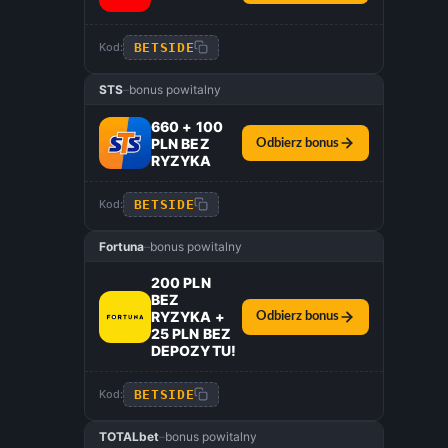
BETSIDE
Kod:
STS
–
bonus powitalny
660 + 100
PLN BEZ
Odbierz bonus
RYZYKA
BETSIDE
Kod:
Fortuna
–
bonus powitalny
200 PLN
BEZ
RYZYKA +
Odbierz bonus
25 PLN BEZ
DEPOZYTU!
BETSIDE
Kod:
TOTALbet
–
bonus powitalny