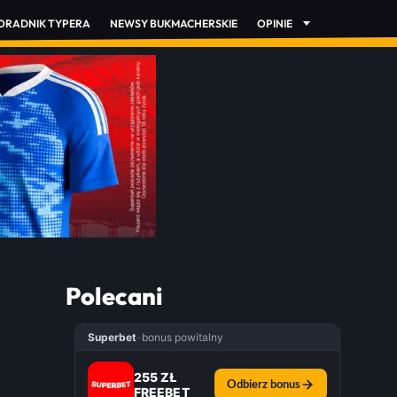
ORADNIK TYPERA
NEWSY BUKMACHERSKIE
OPINIE
Polecani
Superbet
–
bonus powitalny
255 ZŁ
Odbierz bonus
FREEBET