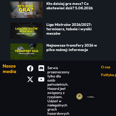
Kto dzisiaj gra mecz? Co
obstawiać dziś? 5.08.2026
Liga Mistrzów 2026/2027:
terminarz, tabela i wyniki
meczów
Najnowsze transfery 2026 w
piłce nożnej: informacje
Nasze
O nas
Serwis
media
przeznaczony
Polityka
tylko dla
osób
pełnoletnich.
Hazard jest
związany z
ryzykiem.
Udział w
nielegalnych
grach
hazardowych