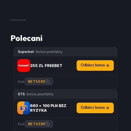
Polecani
Superbet
–
bonus powitalny
255 ZŁ FREEBET
Odbierz bonus
BETSIDE
Kod:
STS
–
bonus powitalny
660 + 100 PLN BEZ
Odbierz bonus
RYZYKA
BETSIDE
Kod: