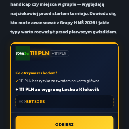
handicap czy miejsca w grupie — wyglądają
najciekawiej przed startem turnieju. Dowiedz się,
kto może awansować z Grupy H MŚ 2026 i jakie
typy warto rozważyć przed pierwszym gwizdkiem.
111 PLN
+ 111 PLN
Co otrzymasz z kodem?
✓
111 PLN bez ryzyka ze zwrotem na konto główne
+ 111 PLN za wygraną Lecha z Klaksvik
BETSIDE
KOD
ODBIERZ