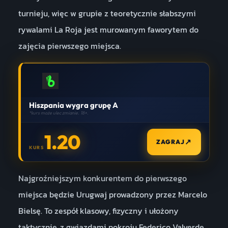
turnieju, więc w grupie z teoretycznie słabszymi
rywalami La Roja jest murowanym faworytem do
zajęcia pierwszego miejsca.
Hiszpania wygra grupę A
*kurs może ulec zmianie. 18+.
1.20
↗
ZAGRAJ
KURS
Najgroźniejszym konkurentem do pierwszego
miejsca będzie Urugwaj prowadzony przez Marcelo
Bielsę. To zespół klasowy, fizyczny i ułożony
taktycznie, z gwiazdami pokroju Federico Valverde,