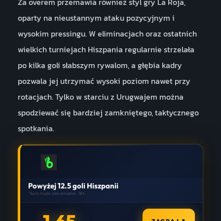
Za overem przemawia również styl gry La Roja,
oparty na nieustannym ataku pozycyjnym i
wysokim pressingu. W eliminacjach oraz ostatnich
wielkich turniejach Hiszpania regularnie strzelała
po kilka goli słabszym rywalom, a głębia kadry
pozwala jej utrzymać wysoki poziom nawet przy
rotacjach. Tylko w starciu z Urugwajem można
spodziewać się bardziej zamkniętego, taktycznego
spotkania.
Powyżej 12.5 goli Hiszpanii
*kurs może ulec zmianie. 18+.