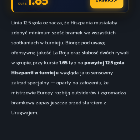
1.65
↗
ZAGRAJ
KURS
Linia 12.5 gola oznacza, że Hiszpania musiałaby
zdobyć minimum sześć bramek we wszystkich
spotkaniach w turnieju. Biorąc pod uwagę
ofensywną jakość La Roja oraz słabość dwóch rywali
w grupie, przy kursie
1.65
typ na
powyżej 12.5 gola
Hiszpanii w turnieju
wygląda jako sensowny
zakład specjalny — oparty na założeniu, że
mistrzowie Europy rozbiją outsiderów i zgromadzą
bramkowy zapas jeszcze przed starciem z
Urugwajem.