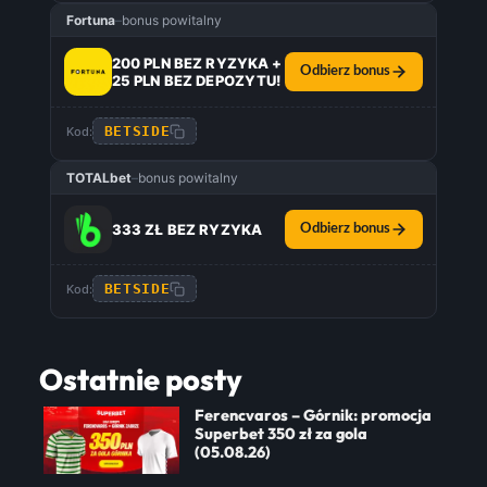
Fortuna
–
bonus powitalny
200 PLN BEZ RYZYKA +
Odbierz bonus
25 PLN BEZ DEPOZYTU!
BETSIDE
Kod:
TOTALbet
–
bonus powitalny
333 ZŁ BEZ RYZYKA
Odbierz bonus
BETSIDE
Kod:
Ostatnie posty
Ferencvaros – Górnik: promocja
Superbet 350 zł za gola
(05.08.26)