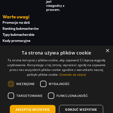
jest
niezgodny z
prawem.
Warte uwagi
Promocje na dziś
Ranking bukmacherów
Typy bukmacherskie
Kody promocyjne
Bonusy powitalne
×
Ta strona używa plików cookie
Newsy bukmacherskie
Ta strona korzysta z plików cookie, aby zapewnić Ci lepszą wygodę
Na start
użytkowania. Korzystając z tej strony, wyrażasz zgodę na używanie
Superbet kod promocyjny
przez nas wszystkich plików cookie zgodnie z warunkami naszej
polityki plików cookie.
STS kod promocyjny
Dowiedz się więcej
BETFAN kod promocyjny
NIEZBĘDNE
WYDAJNOŚĆ
TOTALbet kod promocyjny
TARGETOWANIE
FUNKCJONALNOŚĆ
Sponsorzy serwisu:
Superbet Zakłady Bukmacherskie Sp. z o.o. | STS Zakłady Bukmacherskie Sp. z o.o. |
TOTALbet Zakłady Bukmacherskie Sp. z o.o. | BETFAN Zakłady Bukmacherskie Polska Sp. z
o.o. | Betclic Zakłady Bukmacherskie Polska Sp. z o.o. | forBET Zakłady Bukmacherskie Sp. z
AKCEPTUJ WSZYSTKIE
ODRZUĆ WSZYSTKIE
o.o. | FORTUNA online zakłady bukmacherskie Sp. z o.o. | LV BET Zakłady Bukmacherskie Sp.