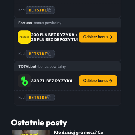
BETSIDE
Kod:
Fortuna
–
bonus powitalny
200 PLN BEZ RYZYKA +
Odbierz bonus
25 PLN BEZ DEPOZYTU!
BETSIDE
Kod:
TOTALbet
–
bonus powitalny
333 ZŁ BEZ RYZYKA
Odbierz bonus
BETSIDE
Kod:
Ostatnie posty
Kto dzisiaj gra mecz? Co