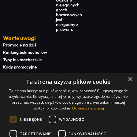
nielegalnych
grach
hazardowych
jest
niezgodny z
prawem.
Warte uwagi
Promocje na dziś
Ranking bukmacherów
Typy bukmacherskie
Kody promocyjne
Bonusy powitalne
×
Ta strona używa plików cookie
Newsy bukmacherskie
Ta strona korzysta z plików cookie, aby zapewnić Ci lepszą wygodę
Na start
użytkowania. Korzystając z tej strony, wyrażasz zgodę na używanie
Superbet kod promocyjny
przez nas wszystkich plików cookie zgodnie z warunkami naszej
polityki plików cookie.
STS kod promocyjny
Dowiedz się więcej
BETFAN kod promocyjny
NIEZBĘDNE
WYDAJNOŚĆ
TOTALbet kod promocyjny
TARGETOWANIE
FUNKCJONALNOŚĆ
Sponsorzy serwisu: