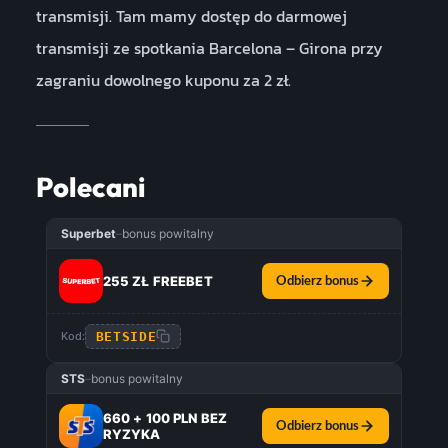
transmisji. Tam mamy dostęp do darmowej
transmisji ze spotkania Barcelona – Girona przy
zagraniu dowolnego kuponu za 2 zł.
Polecani
Superbet
–
bonus powitalny
255 ZŁ FREEBET
Odbierz bonus
BETSIDE
Kod:
STS
–
bonus powitalny
660 + 100 PLN BEZ
Odbierz bonus
RYZYKA