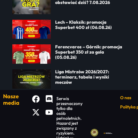
obstawiać dziś? 7.08.2026
Lech – Klaksik: promocja
Superbet 400 zł (06.08.26)
Ferencvaros – Górnik: promocja
Superbet 350 zł za gola
(05.08.26)
Liga Mistrzów 2026/2027:
terminarz, tabela i wyniki
meczów
Nasze
O nas
Serwis
media
przeznaczony
Polityka
tylko dla
osób
pełnoletnich.
Hazard jest
związany z
ryzykiem.
Udział w