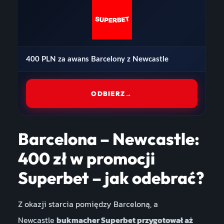
400 PLN za awans Barcelony z Newcastle
ODBIERZ
→
Barcelona – Newcastle:
400 zł w promocji
Superbet – jak odebrać?
Z okazji starcia pomiędzy Barceloną, a
Newcastle
bukmacher Superbet przygotował aż