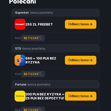
Polecani
Superbet
–
bonus powitalny
255 ZŁ FREEBET
Odbierz bonus
BETSIDE
Kod:
STS
–
bonus powitalny
660 + 100 PLN BEZ
Odbierz bonus
RYZYKA
BETSIDE
Kod:
Fortuna
–
bonus powitalny
200 PLN BEZ RYZYKA +
Odbierz bonus
25 PLN BEZ DEPOZYTU!
BETSIDE
Kod: