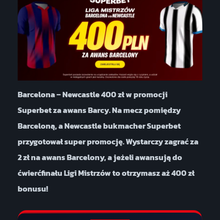
Barcelona – Newcastle 400 zł w promocji
Superbet za awans Barcy. Na mecz pomiędzy
Barceloną, a Newcastle bukmacher Superbet
przygotował super promocję. Wystarczy zagrać za
2 zł na awans Barcelony, a jeżeli awansują do
ćwierćfinału Ligi Mistrzów to otrzymasz aż 400 zł
bonusu!