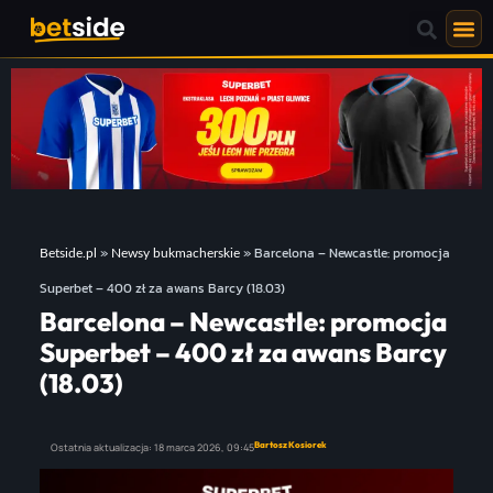
»
»
Barcelona – Newcastle: promocja
Betside.pl
Newsy bukmacherskie
Superbet – 400 zł za awans Barcy (18.03)
Barcelona – Newcastle: promocja
Superbet – 400 zł za awans Barcy
(18.03)
Bartosz Kosiorek
Ostatnia aktualizacja:
18 marca 2026,
09:45