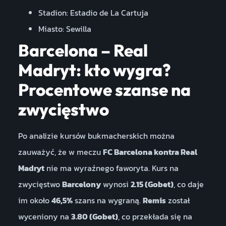
Stadion: Estadio de La Cartuja
Miasto: Sewilla
Barcelona – Real
Madryt: kto wygra?
Procentowe szanse na
zwycięstwo
Po analizie kursów bukmacherskich można
zauważyć, że w meczu
FC Barcelona kontra Real
Madryt
nie ma wyraźnego faworyta. Kurs na
zwycięstwo
Barcelony
wynosi
2.15 (Gobet)
, co daje
im około
46,5%
szans na wygraną.
Remis
został
wyceniony na
3.80 (Gobet)
, co przekłada się na