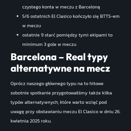
czystego konta w meczu z Barceloną
5/6 ostatnich El Clasico kończyło się BTTS-em
w meczu
ostatnie 9 starć pomiędzy tymi ekipami to
minimum 3 gole w meczu
Barcelona – Real typy
alternatywne na mecz
Oprócz naszego głównego typu na to hitowe
sobotnie spotkanie przygotowaliśmy także kilka
typów alternatywnych, które warto wziąć pod
uwagę przy obstawianiu meczu El Clasico w dniu 26.
kwietnia 2025 roku.