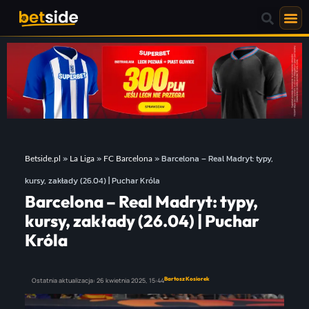
»
»
»
Barcelona – Real Madryt: typy,
Betside.pl
La Liga
FC Barcelona
kursy, zakłady (26.04) | Puchar Króla
Barcelona – Real Madryt: typy,
kursy, zakłady (26.04) | Puchar
Króla
Bartosz Kosiorek
Ostatnia aktualizacja:
26 kwietnia 2025,
15:44