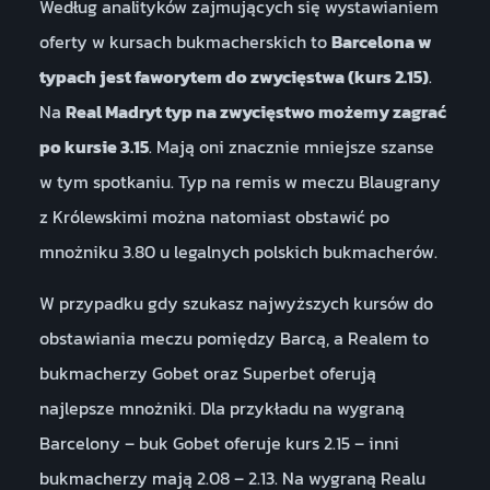
Według analityków zajmujących się wystawianiem
oferty w kursach bukmacherskich to
Barcelona w
typach jest faworytem do zwycięstwa (kurs 2.15)
.
Na
Real Madryt typ na zwycięstwo możemy zagrać
po kursie 3.15
. Mają oni znacznie mniejsze szanse
w tym spotkaniu. Typ na remis w meczu Blaugrany
z Królewskimi można natomiast obstawić po
mnożniku 3.80 u legalnych polskich bukmacherów.
W przypadku gdy szukasz najwyższych kursów do
obstawiania meczu pomiędzy Barcą, a Realem to
bukmacherzy Gobet oraz Superbet oferują
najlepsze mnożniki. Dla przykładu na wygraną
Barcelony – buk Gobet oferuje kurs 2.15 – inni
bukmacherzy mają 2.08 – 2.13. Na wygraną Realu