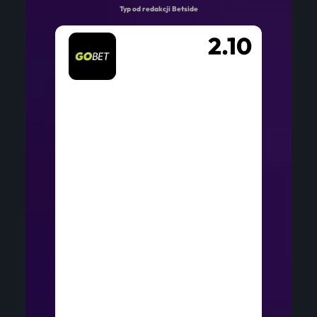
Typ od redakcji Betside
2.10