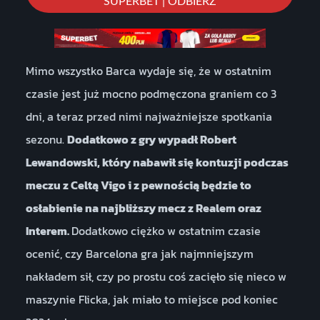
SUPERBET | ODBIERZ
Mimo wszystko Barca wydaje się, że w ostatnim
czasie jest już mocno podmęczona graniem co 3
dni, a teraz przed nimi najważniejsze spotkania
sezonu.
Dodatkowo z gry wypadł Robert
Lewandowski, który nabawił się kontuzji podczas
meczu z Celtą Vigo i z pewnością będzie to
osłabienie na najbliższy mecz z Realem oraz
Interem.
Dodatkowo ciężko w ostatnim czasie
ocenić, czy Barcelona gra jak najmniejszym
nakładem sił, czy po prostu coś zacięło się nieco w
maszynie Flicka, jak miało to miejsce pod koniec