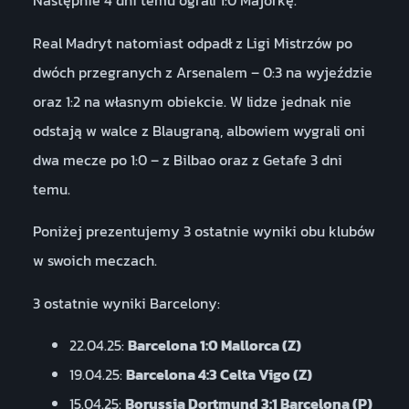
Następnie 4 dni temu ograli 1:0 Majorkę.
Real Madryt natomiast odpadł z Ligi Mistrzów po
dwóch przegranych z Arsenalem – 0:3 na wyjeździe
oraz 1:2 na własnym obiekcie. W lidze jednak nie
odstają w walce z Blaugraną, albowiem wygrali oni
dwa mecze po 1:0 – z Bilbao oraz z Getafe 3 dni
temu.
Poniżej prezentujemy 3 ostatnie wyniki obu klubów
w swoich meczach.
3 ostatnie wyniki Barcelony:
22.04.25:
Barcelona 1:0 Mallorca (Z)
19.04.25:
Barcelona 4:3 Celta Vigo (Z)
15.04.25:
Borussia Dortmund 3:1 Barcelona (P)