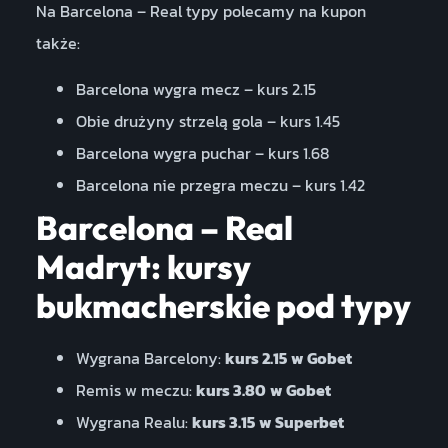
Na Barcelona – Real typy polecamy na kupon
także:
Barcelona wygra mecz – kurs 2.15
Obie drużyny strzelą gola – kurs 1.45
Barcelona wygra puchar – kurs 1.68
Barcelona nie przegra meczu – kurs 1.42
Barcelona – Real
Madryt: kursy
bukmacherskie pod typy
Wygrana Barcelony:
kurs 2.15
w Gobet
Remis w meczu:
kurs 3.80
w Gobet
Wygrana Realu:
kurs 3.15
w Superbet