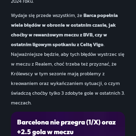
2024 roku.
Wydaje się przede wszystkim, że
Barca popełnia
wiele błędów w obronie w ostatnim czasie, jak
choćby w rewanżowym meczu z BVB, czy w
ostatnim ligowym spotkaniu z Celtą Vigo
.
Najważniejsze będzie, aby tych błędów wystrzec się
w meczu z Realem, choć trzeba też przyznać, że
Królewscy w tym sezonie mają problemy z
kreowaniem oraz wykańczaniem sytuacji, o czym
świadczą choćby tylko 3 zdobyte gole w ostatnich 3.
meczach.
Barcelona nie przegra (1/X) oraz
+2.5 gola w meczu