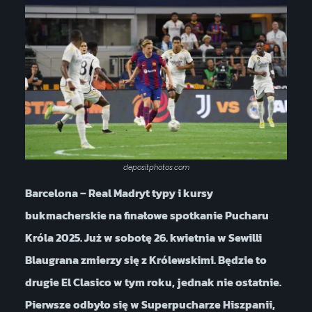
depositphotos.com
Barcelona – Real Madryt typy i kursy
bukmacherskie na finałowe spotkanie Pucharu
Króla 2025. Już w sobotę 26. kwietnia w Sewilli
Blaugrana zmierzy się z Królewskimi. Będzie to
drugie El Clasico w tym roku, jednak nie ostatnie.
Pierwsze odbyło się w Superpucharze Hiszpanii,