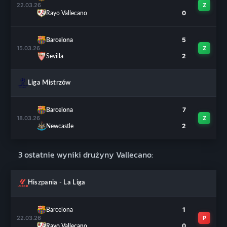
22.03.26
Z
0
Rayo Vallecano
5
Barcelona
15.03.26
Z
2
Sevilla
Liga Mistrzów
7
Barcelona
18.03.26
Z
2
Newcastle
3 ostatnie wyniki drużyny Vallecano:
Hiszpania - La Liga
1
Barcelona
22.03.26
P
0
Rayo Vallecano