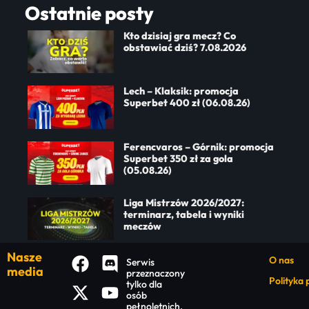
Ostatnie posty
Kto dzisiaj gra mecz? Co
obstawiać dziś? 7.08.2026
Lech – Klaksik: promocja
Superbet 400 zł (06.08.26)
Ferencvaros – Górnik: promocja
Superbet 350 zł za gola
(05.08.26)
Liga Mistrzów 2026/2027:
terminarz, tabela i wyniki
meczów
Nasze
O nas
Serwis
media
przeznaczony
Polityka
tylko dla
osób
pełnoletnich.