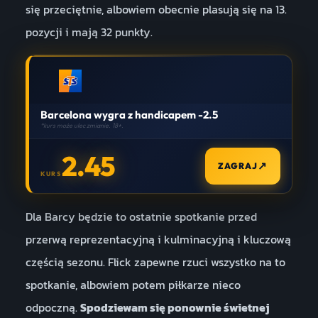
się przeciętnie, albowiem obecnie plasują się na 13.
pozycji i mają 32 punkty.
Barcelona wygra z handicapem -2.5
*kurs może ulec zmianie. 18+.
2.45
↗
ZAGRAJ
KURS
Dla Barcy będzie to ostatnie spotkanie przed
przerwą reprezentacyjną i kulminacyjną i kluczową
częścią sezonu. Flick zapewne rzuci wszystko na to
spotkanie, albowiem potem piłkarze nieco
odpoczną.
Spodziewam się ponownie świetnej