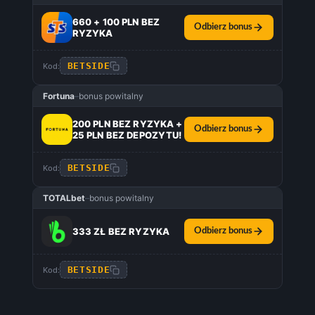
660 + 100 PLN BEZ
Odbierz bonus
RYZYKA
BETSIDE
Kod:
Fortuna
–
bonus powitalny
200 PLN BEZ RYZYKA +
Odbierz bonus
25 PLN BEZ DEPOZYTU!
BETSIDE
Kod:
TOTALbet
–
bonus powitalny
333 ZŁ BEZ RYZYKA
Odbierz bonus
BETSIDE
Kod: