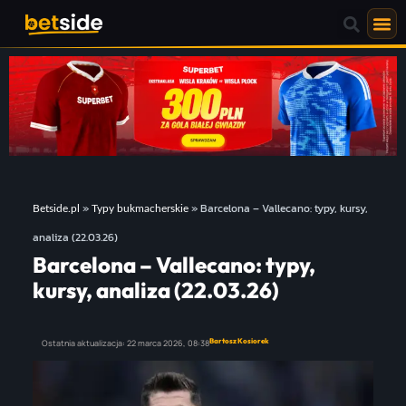
»
»
Barcelona – Vallecano: typy, kursy,
Betside.pl
Typy bukmacherskie
analiza (22.03.26)
Barcelona – Vallecano: typy,
kursy, analiza (22.03.26)
Bartosz Kosiorek
Ostatnia aktualizacja:
22 marca 2026,
08:38