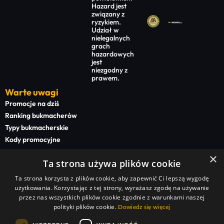
Hazard jest
związany z
ryzykiem.
Udział w
nielegalnych
grach
hazardowych
jest
niezgodny z
prawem.
Warte uwagi
Promocje na dziś
Ranking bukmacherów
Typy bukmacherskie
Kody promocyjne
Bonusy powitalne
×
Ta strona używa plików cookie
Newsy bukmacherskie
Ta strona korzysta z plików cookie, aby zapewnić Ci lepszą wygodę
Na start
użytkowania. Korzystając z tej strony, wyrażasz zgodę na używanie
Superbet kod promocyjny
przez nas wszystkich plików cookie zgodnie z warunkami naszej
polityki plików cookie.
STS kod promocyjny
Dowiedz się więcej
BETFAN kod promocyjny