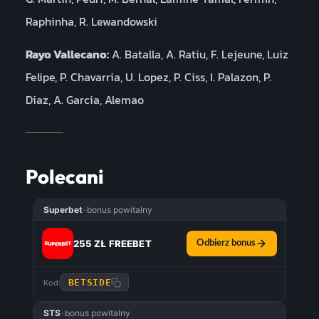
Raphinha, R. Lewandowski
Rayo Vallecano:
A. Batalla, A. Ratiu, F. Lejeune, Luiz
Felipe, P. Chavarria, U. Lopez, P. Ciss, I. Palazon, P.
Diaz, A. Garcia, Alemao
Polecani
Superbet
–
bonus powitalny
255 ZŁ FREEBET
Odbierz bonus
BETSIDE
Kod:
STS
–
bonus powitalny