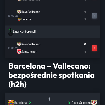
1
Rayo Vallecano
16.03.26
R
1
Levante
Liga Konferencji
0
Rayo Vallecano
19.03.26
P
1
Samsunspor
Barcelona – Vallecano:
bezpośrednie spotkania
(h2h)
1
2
0
Barcelona
Rayo Vallecano