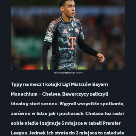
depositphotos.com
Typy na mecz 1 kolejki Ligi Mistrzów Bayern
Monachium – Chelsea. Bawarczycy zaliczyli
idealny start sezonu. Wygrali wszystkie spotkania,
zarówno w lidze jak i pucharach. Chelsea też radzi
sobie nieźle i zajmuje 5 miejsce w tabeli Premier
League. Jednak ich strata do 2 miejsca to zaledwie