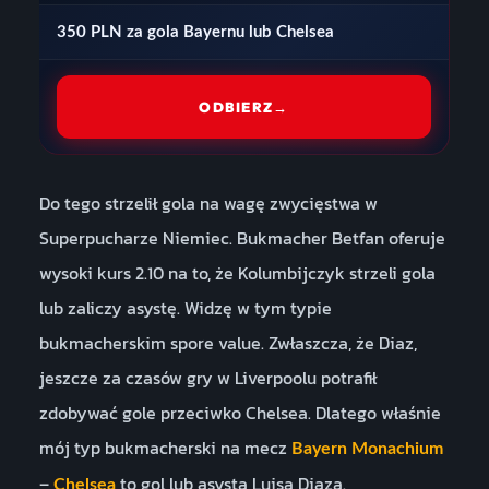
350 PLN za gola Bayernu lub Chelsea
ODBIERZ
→
Do tego strzelił gola na wagę zwycięstwa w
Superpucharze Niemiec. Bukmacher Betfan oferuje
wysoki kurs 2.10 na to, że Kolumbijczyk strzeli gola
lub zaliczy asystę. Widzę w tym typie
bukmacherskim spore value. Zwłaszcza, że Diaz,
jeszcze za czasów gry w Liverpoolu potrafił
zdobywać gole przeciwko Chelsea. Dlatego właśnie
mój typ bukmacherski na mecz
Bayern Monachium
–
to gol lub asysta Luisa Diaza.
Chelsea