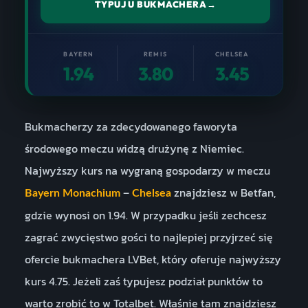
TYPUJ U BUKMACHERA
→
BAYERN
REMIS
CHELSEA
1.94
3.80
3.45
Bukmacherzy za zdecydowanego faworyta
środowego meczu widzą drużynę z Niemiec.
Najwyższy kurs na wygraną gospodarzy w meczu
–
znajdziesz w Betfan,
Bayern Monachium
Chelsea
gdzie wynosi on 1.94. W przypadku jeśli zechcesz
zagrać zwycięstwo gości to najlepiej przyjrzeć się
ofercie bukmachera LVBet, który oferuje najwyższy
kurs 4.75. Jeżeli zaś typujesz podział punktów to
warto zrobić to w Totalbet. Właśnie tam znajdziesz