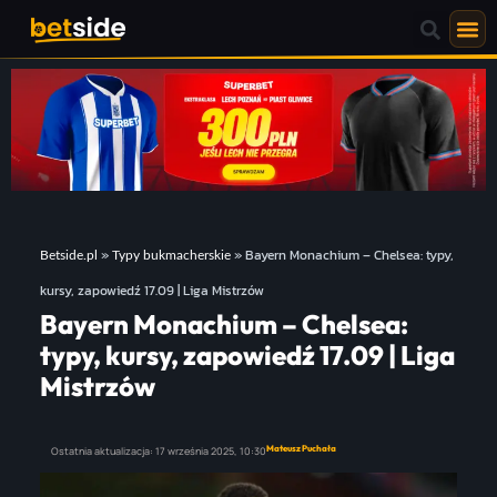
»
»
Bayern Monachium – Chelsea: typy,
Betside.pl
Typy bukmacherskie
kursy, zapowiedź 17.09 | Liga Mistrzów
Bayern Monachium – Chelsea:
typy, kursy, zapowiedź 17.09 | Liga
Mistrzów
Mateusz Puchała
Ostatnia aktualizacja:
17 września 2025,
10:30