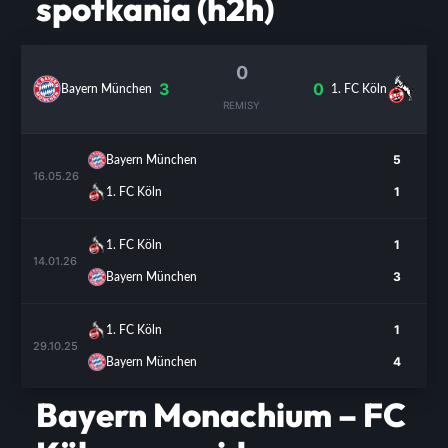
spotkania (h2h)
0
3
0
Bayern München
1. FC Köln
REMISY
5
Bayern München
16.05.26
1
1. FC Köln
1
1. FC Köln
14.01.26
3
Bayern München
1
1. FC Köln
29.10.25
4
Bayern München
Bayern Monachium – FC