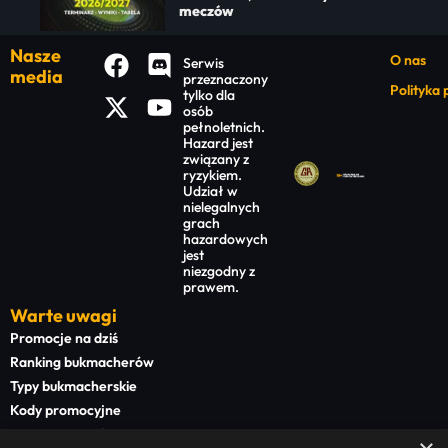
meczów
Nasze
O nas
Serwis
media
przeznaczony
Polityka
tylko dla
osób
pełnoletnich.
Hazard jest
związany z
ryzykiem.
Udział w
nielegalnych
grach
hazardowych
jest
niezgodny z
prawem.
Warte uwagi
Promocje na dziś
Ranking bukmacherów
Typy bukmacherskie
Kody promocyjne
Bonusy powitalne