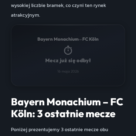
wysokiej liczbie bramek, co czyni ten rynek
atrakcyjnym.
–
Bayern Monachium
FC Köln
⏱
Mecz już się odbył
16 maja 2026
Bayern Monachium – FC
Köln: 3 ostatnie mecze
Poniżej prezentujemy 3 ostatnie mecze obu