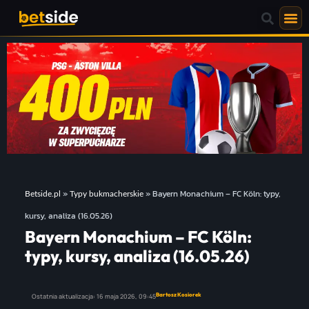
»
»
Bayern Monachium – FC Köln: typy,
Betside.pl
Typy bukmacherskie
kursy, analiza (16.05.26)
Bayern Monachium – FC Köln:
typy, kursy, analiza (16.05.26)
Bartosz Kosiorek
Ostatnia aktualizacja:
16 maja 2026,
09:45