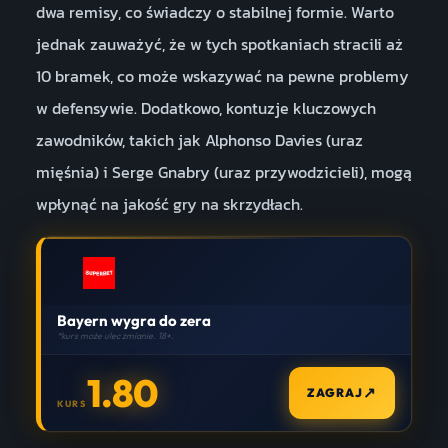
dwa remisy, co świadczy o stabilnej formie. Warto
jednak zauważyć, że w tych spotkaniach stracili aż
10 bramek, co może wskazywać na pewne problemy
w defensywie. Dodatkowo, kontuzje kluczowych
zawodników, takich jak Alphonso Davies (uraz
mięśnia) i Serge Gnabry (uraz przywodzicieli), mogą
wpłynąć na jakość gry na skrzydłach.
Bayern wygra do zera
*kurs może ulec zmianie. 18+.
1.80
↗
ZAGRAJ
KURS