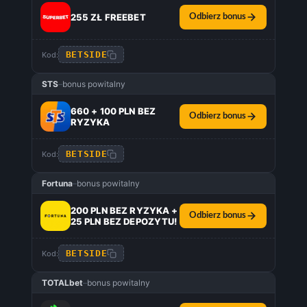
255 ZŁ FREEBET
Odbierz bonus
BETSIDE
Kod:
STS
–
bonus powitalny
660 + 100 PLN BEZ
Odbierz bonus
RYZYKA
BETSIDE
Kod:
Fortuna
–
bonus powitalny
200 PLN BEZ RYZYKA +
Odbierz bonus
25 PLN BEZ DEPOZYTU!
BETSIDE
Kod:
TOTALbet
–
bonus powitalny