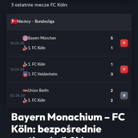
3 ostatnie mecze FC Köln:
Niemcy - Bundesliga
5
Bayern München
16.05.26
P
1
1. FC Köln
1
1. FC Köln
10.05.26
P
3
1. FC Heidenheim
2
Union Berlin
02.05.26
R
2
1. FC Köln
Bayern Monachium – FC
Köln: bezpośrednie