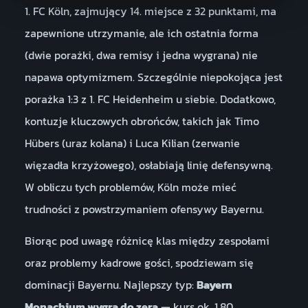
1. FC Köln, zajmujący 14. miejsce z 32 punktami, ma
zapewnione utrzymanie, ale ich ostatnia forma
(dwie porażki, dwa remisy i jedna wygrana) nie
napawa optymizmem. Szczególnie niepokojąca jest
porażka 1:3 z 1. FC Heidenheim u siebie. Dodatkowo,
kontuzje kluczowych obrońców, takich jak Timo
Hübers (uraz kolana) i Luca Kilian (zerwanie
więzadła krzyżowego), osłabiają linię defensywną.
W obliczu tych problemów, Köln może mieć
trudności z powstrzymaniem ofensywy Bayernu.
Biorąc pod uwagę różnicę klas między zespołami
oraz problemy kadrowe gości, spodziewam się
dominacji Bayernu. Najlepszy typ:
Bayern
Monachium wygra do zera
— kurs ok. 1.80.