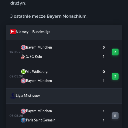
drużyn:
3 ostatnie mecze Bayern Monachium:
Niemcy - Bundesliga
5
Bayern München
16.05.26
Z
1
1. FC Köln
0
VfL Wolfsburg
09.05.26
Z
1
Bayern München
Liga Mistrzów
1
Bayern München
06.05.26
R
1
Paris Saint Germain