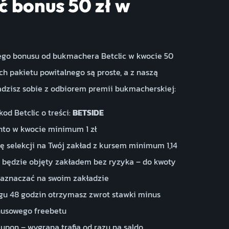
ć bonus 50 zł w
ego bonusu od bukmachera Betclic w kwocie 50
h pakietu powitalnego są proste, a z naszą
adzisz sobie z odbiorem premii bukmacherskiej:
od Betclic o treści:
BETSIDE
nto w kwocie minimum 1 zł
ę selekcji na Twój zakład z kursem minimum 1,14
będzie objęty zakładem bez ryzyka – do kwoty
 zaznaczać na swoim zakładzie
ągu 48 godzin otrzymasz zwrot stawki minus
nusowego freebetu
 kupon – wygrana trafia od razu na saldo