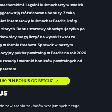
macherskimi. Legalni bukmacherzy w swoich
zygotowują zróżnicowane bonusy. Z taką
eż internetowy bukmacher Betclic, który
 złotych. Bonus startowy obowiązuje tylko po
tkownicy mogą liczyć na wysoki zwrot za
y w formie freebetu. Sprawdź w naszym
ocyjny pakiet powitalny w Betclic na rok 2026
ze zasady i warunki bonusów powitalnych od
peratora.
 50 PLN BONUS OD BETCLIC ->
us
o do zawierania zakładów wzajemnych z tego