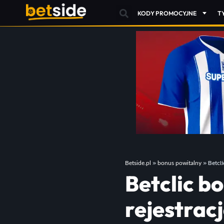
KODY PROMOCYJNE
T
»
»
Betcli
Betside.pl
bonus powitalny
Betclic b
rejestracj