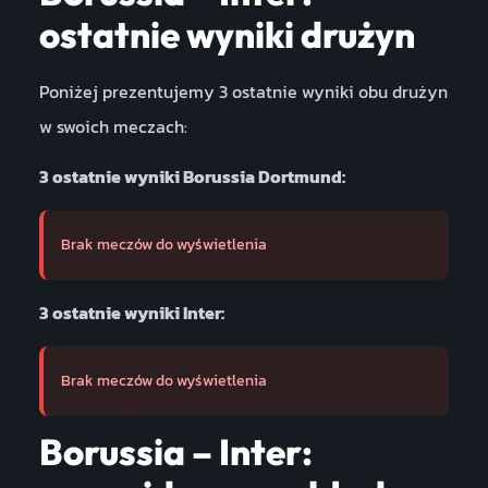
ostatnie wyniki drużyn
Poniżej prezentujemy 3 ostatnie wyniki obu drużyn
w swoich meczach:
3 ostatnie wyniki Borussia Dortmund:
Brak meczów do wyświetlenia
3 ostatnie wyniki Inter:
Brak meczów do wyświetlenia
Borussia – Inter: