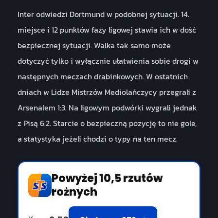
Inter odwiedzi Dortmund w podobnej sytuacji. 14.
miejsce i 12 punktów fazy ligowej stawia ich w dość
bezpiecznej sytuacji. Walka tak samo może
dotyczyć tylko i wyłącznie ułatwienia sobie drogi w
następnych meczach drabinkowych. W ostatnich
dniach w Lidze Mistrzów Mediolańczycy przegrali z
Arsenalem 1:3. Na ligowym podwórki wygrali jednak
z Pisą 6:2. Starcie o bezpieczną pozycję to nie gole,
a statystyka jeżeli chodzi o typy na ten mecz.
Powyżej 10,5 rzutów
rożnych