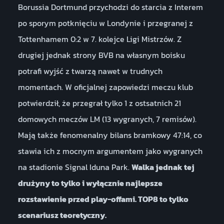
Borussia Dortmund przychodzi do starcia z Interem
po sporym potknięciu w Londynie i przegranej z
Tottenhamem 0:2 w 7. kolejce Ligi Mistrzów. Z
drugiej jednak strony BVB na własnym boisku
potrafi wyjść z twarzą nawet w trudnych
momentach. W oficjalnej zapowiedzi meczu klub
potwierdził, że przegrał tylko 1 z ostsatnich 21
domowych meczów LM (13 wygranych, 7 remisów).
Mają także fenomenalny bilans bramkowy 47:14, co
stawia ich z mocnym argumentem jako wygranych
na stadionie Signal Iduna Park.
Walka jednak tej
drużyny to tylko i wyłącznie najlepsze
rozstawienie przed play-offami. TOP8 to tylko
scenariusz teoretyczny.