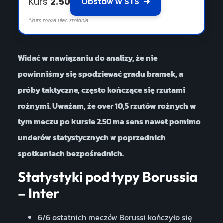
Kurs
2.50
Obstaw w STS
➜
*kurs może ulec zmianie
Widać w nawiązaniu do analizy, że nie
powinniśmy się spodziewać gradu bramek, a
próby taktyczne, często kończące się rzutami
rożnymi. Uważam, że over 10,5 rzutów rożnych w
tym meczu po kursie 2.50 ma sens nawet pomimo
underów statystycznych w poprzednich
spotkaniach bezpośrednich.
Statystyki pod typy Borussia
– Inter
6/6 ostatnich meczów Borussi kończyło się