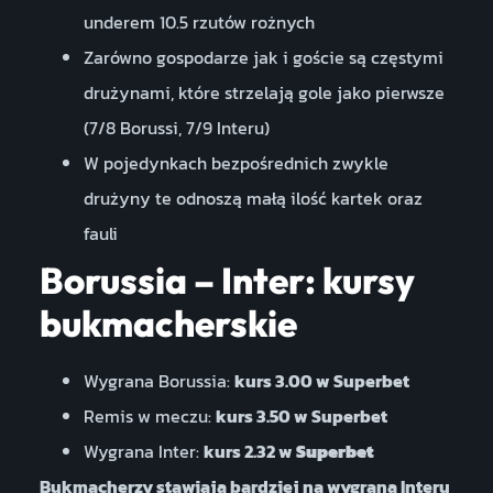
underem 10.5 rzutów rożnych
Zarówno gospodarze jak i goście są częstymi
drużynami, które strzelają gole jako pierwsze
(7/8 Borussi, 7/9 Interu)
W pojedynkach bezpośrednich zwykle
drużyny te odnoszą małą ilość kartek oraz
fauli
Borussia – Inter: kursy
bukmacherskie
Wygrana Borussia:
kurs 3.00 w Superbet
Remis w meczu:
kurs 3.50 w Superbet
Wygrana Inter:
kurs 2.32 w
Superbet
Bukmacherzy stawiają bardziej na wygraną Interu