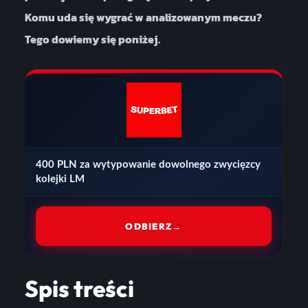
Komu uda się wygrać w analizowanym meczu?
Tego dowiemy się poniżej.
400 PLN za wytypowanie dowolnego zwycięzcy
kolejki LM
ODBIERZ
→
Spis treści