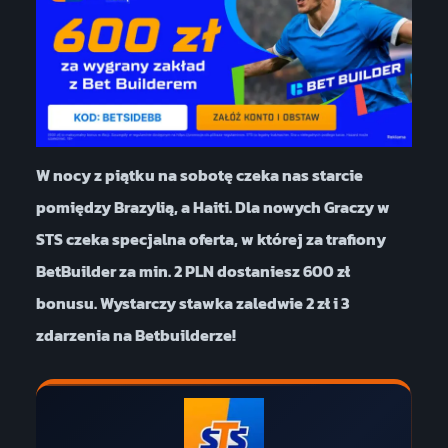
W nocy z piątku na sobotę czeka nas starcie
pomiędzy Brazylią, a Haiti. Dla nowych Graczy w
STS czeka specjalna oferta, w której za trafiony
BetBuilder za min. 2 PLN dostaniesz 600 zł
bonusu. Wystarczy stawka zaledwie 2 zł i 3
zdarzenia na Betbuilderze!