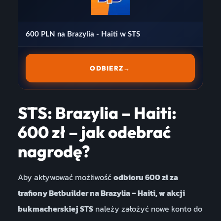
600 PLN na Brazylia - Haiti w STS
ODBIERZ
→
STS: Brazylia – Haiti:
600 zł – jak odebrać
nagrodę?
Aby aktywować możliwość
odbioru 600 zł za
trafiony Betbuilder na Brazylia – Haiti, w akcji
bukmacherskiej STS
należy założyć nowe konto do