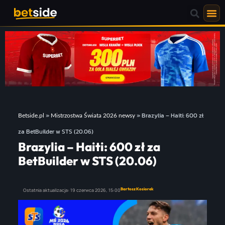
»
»
Brazylia – Haiti: 600 zł
Betside.pl
Mistrzostwa Świata 2026 newsy
za BetBuilder w STS (20.06)
Brazylia – Haiti: 600 zł za
BetBuilder w STS (20.06)
Bartosz Kosiorek
Ostatnia aktualizacja:
19 czerwca 2026,
15:00