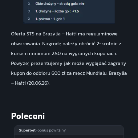
Oferta STS na Brazylia – Haiti ma regulaminowe
obwarowania. Nagrodę należy obrócić 2-krotnie z
kursem minimum 2.50 na wygranych kuponach.
Powyżej prezentujemy jak może wyglądać zagrany
kupon do odbioru 600 zł za mecz Mundialu: Brazylia
– Haiti (20.06.26).
Polecani
Superbet
–
bonus powitalny