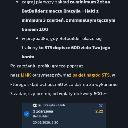
zagraj pierwszy zakład
za minimum 2 zł na
BetBuilder z meczu Brazylia – Haiti
z
minimum 3 zdarzeń, z minimalnym łącznym
kursem 2.00
w przypadku, gdy Betbuilder okaże się
trafiony
to STS dopisze 600 zł do Twojego
konta
Po założeniu profilu gracza poprzez
nasz
otrzymasz również
, w
LINK
pakiet nagród STS
którego skład wchodzi 60 zł za darmo za wykonanie
3 zadań, czy premię od wpłaty do kwoty 600 zł.