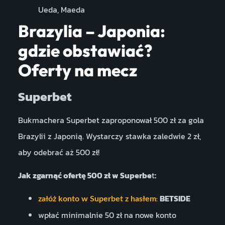
Ueda, Maeda
Brazylia – Japonia:
gdzie obstawiać?
Oferty na mecz
Superbet
Bukmachera Superbet zaproponował 500 zł za gola
Brazylii z Japonią. Wystarczy stawka zaledwie 2 zł,
aby odebrać aż 500 zł!
Jak zgarnąć ofertę 500 zł w Superbe
t
:
:
BETSIDE
załóż konto w Superbet z hasłem
wpłać minimalnie 50 zł na nowe konto