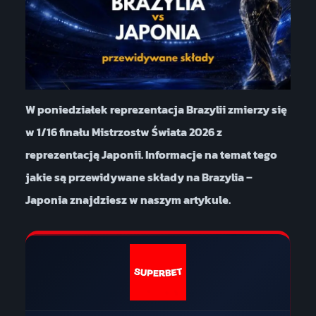
W poniedziałek reprezentacja Brazylii zmierzy się
w 1/16 finału Mistrzostw Świata 2026 z
reprezentacją Japonii. Informacje na temat tego
jakie są przewidywane składy na Brazylia –
Japonia znajdziesz w naszym artykule.