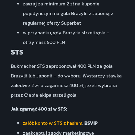
zagraj za minimum 2 zł na kuponie
pojedynczym na gola Brazylii z Japonią z
regularnej oferty Superbet
w przypadku, gdy Brazylia strzeli gola –
otrzymasz 500 PLN
STS
Bukmacher STS zaproponował 400 PLN za gola
Brazylii lub Japonii – do wyboru. Wystarczy stawka
zaledwie 2 zł, a zagarniesz 400 zł, jeżeli wybrana
przez Ciebie ekipa strzeli gola.
Jak zgarnąć 400 zł w STS:
:
BSVIP
załóż konto w STS z hasłem
zaakceptuj zgody marketingowe