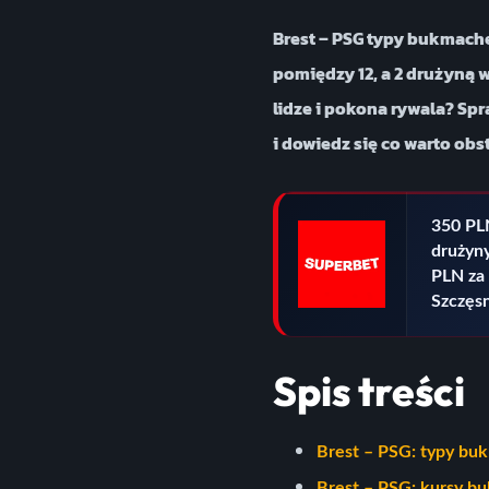
Brest – PSG typy bukmacher
pomiędzy 12, a 2 drużyną w
lidze i pokona rywala? Spr
i dowiedz się co warto obs
350 PLN
drużyny
PLN za
Szczęs
Spis treści
Brest – PSG: typy bu
Brest – PSG: kursy b