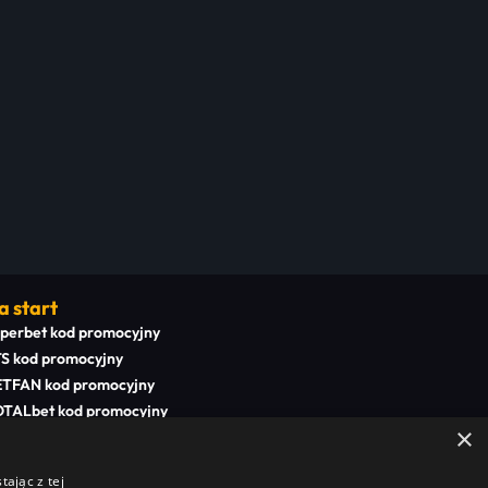
a start
perbet kod promocyjny
S kod promocyjny
TFAN kod promocyjny
TALbet kod promocyjny
×
ając z tej