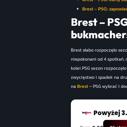
Brest – PSG: zapowie
Brest – PSG
bukmacher
Brest słabo rozpoczęło sezon
niepokonani od 4 spotkań, 
kolei PSG sezon rozpoczęło 
zwycięstwo i spadek na dru
na
– PSG wybrać i do
Brest
Powyżej 3