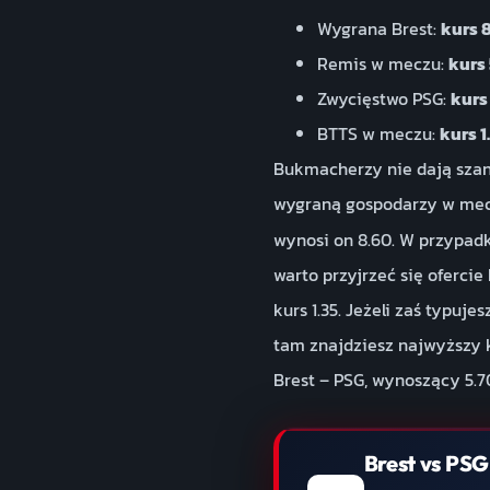
Wygrana Brest:
kurs 
Remis w meczu:
kurs 
Zwycięstwo PSG:
kurs 
BTTS w meczu:
kurs 1
Bukmacherzy nie dają szans
wygraną gospodarzy w mec
wynosi on 8.60. W przypadk
warto przyjrzeć się oferci
kurs 1.35. Jeżeli zaś typuje
tam znajdziesz najwyższy 
Brest – PSG, wynoszący 5.7
Brest vs PSG