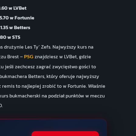
8.60 w LVBet
5.70 w Fortunie
1.35 w Betters
.80 w STS
 drużynie Les Ty’ Zefs. Najwyższy kurs na
zu Brest –
znajdziesz w LVBet, gdzie
PSG
u jeśli zechcesz zagrać zwycięstwo gości to
e bukmachera Betters, który oferuje najwyższy
sz remis to najlepiej zrobić to w Fortunie. Właśnie
kurs bukmacherski na podział punktów w meczu
0.