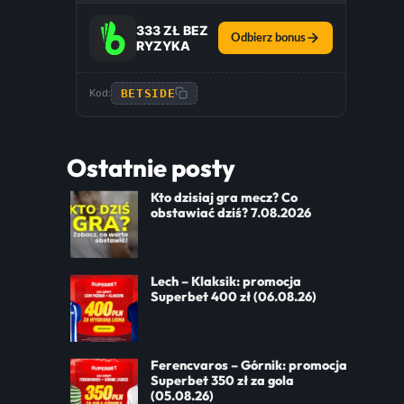
333 ZŁ BEZ
Odbierz bonus
RYZYKA
BETSIDE
Kod:
Ostatnie posty
Kto dzisiaj gra mecz? Co
obstawiać dziś? 7.08.2026
Lech – Klaksik: promocja
Superbet 400 zł (06.08.26)
Ferencvaros – Górnik: promocja
Superbet 350 zł za gola
(05.08.26)