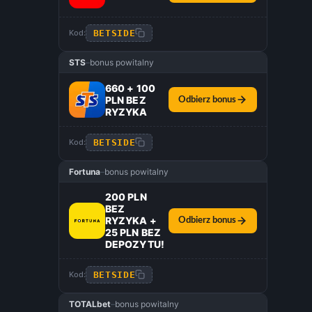
BETSIDE
Kod:
STS
–
bonus powitalny
660 + 100
PLN BEZ
Odbierz bonus
RYZYKA
BETSIDE
Kod:
Fortuna
–
bonus powitalny
200 PLN
BEZ
RYZYKA +
Odbierz bonus
25 PLN BEZ
DEPOZYTU!
BETSIDE
Kod:
TOTALbet
–
bonus powitalny