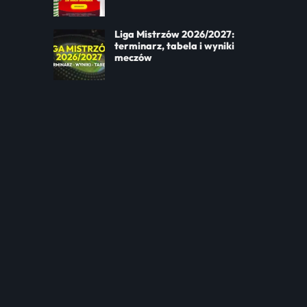
Liga Mistrzów 2026/2027:
terminarz, tabela i wyniki
meczów