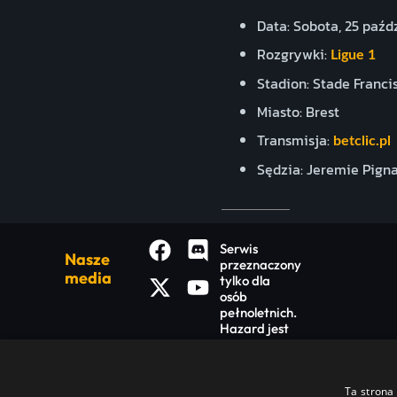
Data: Sobota, 25 paźd
Rozgrywki:
Ligue 1
Stadion: Stade Franci
Miasto: Brest
Transmisja:
betclic.pl
Sędzia: Jeremie Pign
Serwis
Nasze
przeznaczony
media
tylko dla
osób
pełnoletnich.
Hazard jest
związany z
ryzykiem.
Udział w
Ta strona
nielegalnych