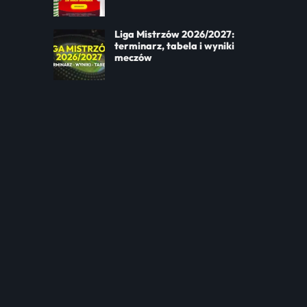
Liga Mistrzów 2026/2027:
terminarz, tabela i wyniki
meczów