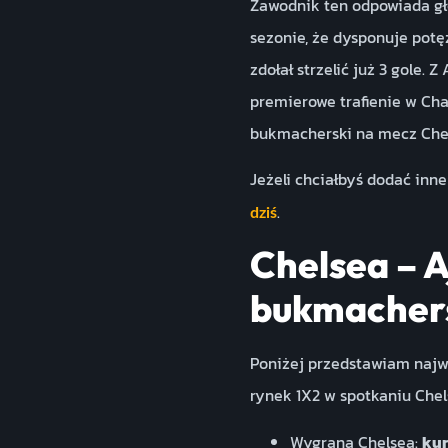
Zawodnik ten odpowiada głó
sezonie, że dysponuje pot
zdołał strzelić już 3 gole.
premierowe trafienie w Ch
bukmacherski na mecz Chels
Jeżeli chciałbyś dodać inn
.
dziś
Chelsea – A
bukmacher
Poniżej przedstawiam najw
rynek 1X2 w spotkaniu Chel
Wygrana Chelsea:
kur