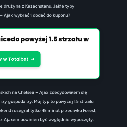
ie drużyna z Kazachstanu. Jakie typy
– Ajax wybrać i dodać do kuponu?
icedo powyżej 1.5 strzału w
 w Totalbet
➜
kich na Chelsea – Ajax zdecydowałem się
rzy gospodarzy. Mój typ to powyżej 1.5 strzału
kend rozegrał tylko 45 minut przeciwko Forest,
 z Ajaxem powinien być względnie wypoczęty.