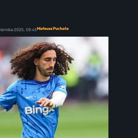
Mateusz Puchała
iernika 2025,
09:45