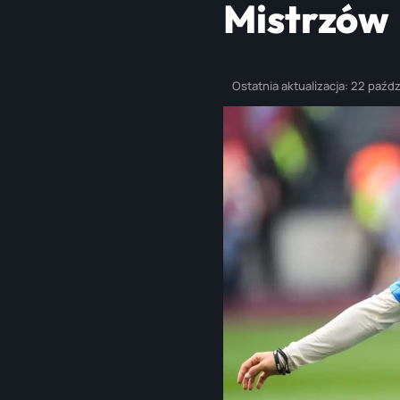
Mistrzów
Ostatnia aktualizacja:
22 paźdz