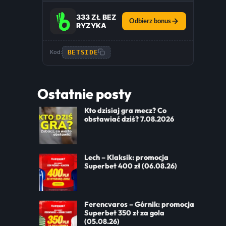
333 ZŁ BEZ
Odbierz bonus
RYZYKA
BETSIDE
Kod:
Ostatnie posty
Kto dzisiaj gra mecz? Co
obstawiać dziś? 7.08.2026
Lech – Klaksik: promocja
Superbet 400 zł (06.08.26)
Ferencvaros – Górnik: promocja
Superbet 350 zł za gola
(05.08.26)