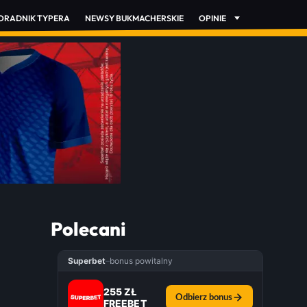
ORADNIK TYPERA
NEWSY BUKMACHERSKIE
OPINIE
Polecani
Superbet
–
bonus powitalny
255 ZŁ
Odbierz bonus
FREEBET