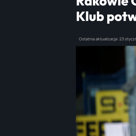
Rakowie 
Klub potw
Ostatnia aktualizacja:
23 stycz