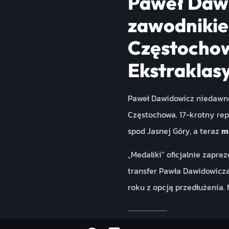
Paweł Dawi
zawodniki
Częstochow
Ekstraklas
Paweł Dawidowicz niedawno
Częstochowa. 17-krotny rep
spod Jasnej Góry, a teraz
m
„Medaliki” oficjalnie zapr
transfer Pawła Dawidowicz
roku z opcją przedłużenia. 