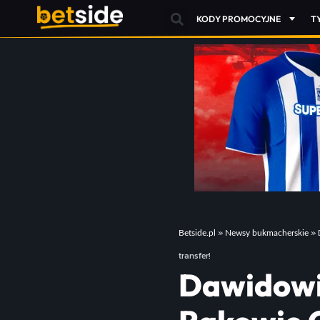
KODY PROMOCYJNE
T
»
»
Betside.pl
Newsy bukmacherskie
transfer!
Dawidowic