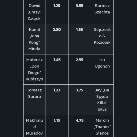
Dawid
1.25
3.55
Bartosz
„Crazy”
Szachta
Załęcki
Kamil
2.30
1.55
Sejczent
„King
o &
Kong”
Koziołek
Minda
Mateusz
1.45
2.55
Izu
„Don
Ugonoh
Diego”
Kubiszyn
Tomasz
1.23
3.75
Jay „Da
Sarara
Spyda
Killa”
Silva
Makhmu
1.15
4.75
Marcin
d
„Thanos”
Muradov
Sianos