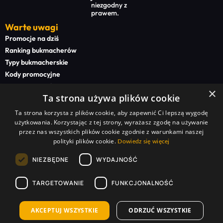
niezgodny z
prawem.
Warte uwagi
Promocje na dziś
Ranking bukmacherów
Typy bukmacherskie
Kody promocyjne
Bonusy powitalne
×
Ta strona używa plików cookie
Newsy bukmacherskie
Ta strona korzysta z plików cookie, aby zapewnić Ci lepszą wygodę
Na start
użytkowania. Korzystając z tej strony, wyrażasz zgodę na używanie
Superbet kod promocyjny
przez nas wszystkich plików cookie zgodnie z warunkami naszej
polityki plików cookie.
STS kod promocyjny
Dowiedz się więcej
BETFAN kod promocyjny
NIEZBĘDNE
WYDAJNOŚĆ
TOTALbet kod promocyjny
TARGETOWANIE
FUNKCJONALNOŚĆ
Sponsorzy serwisu:
Superbet Zakłady Bukmacherskie Sp. z o.o. | STS Zakłady Bukmacherskie Sp. z o.o. |
TOTALbet Zakłady Bukmacherskie Sp. z o.o. | BETFAN Zakłady Bukmacherskie Polska Sp. z
o.o. | Betclic Zakłady Bukmacherskie Polska Sp. z o.o. | forBET Zakłady Bukmacherskie Sp. z
AKCEPTUJ WSZYSTKIE
ODRZUĆ WSZYSTKIE
o.o. | FORTUNA online zakłady bukmacherskie Sp. z o.o. | LV BET Zakłady Bukmacherskie Sp.
z o.o. | Silesia Entertainment Sp. z o.o. | Bukmacherska Sp. z o.o. | FUN PROJECT Sp. z o.o. |