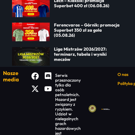
Lech – Klaksik: promocja
Superbet 400 zł (06.08.26)
Ferencvaros – Górnik: promocja
Superbet 350 zł za gola
(05.08.26)
Liga Mistrzów 2026/2027:
terminarz, tabela i wyniki
meczów
Nasze
O nas
Serwis
media
przeznaczony
Polityka
tylko dla
osób
pełnoletnich.
Hazard jest
związany z
ryzykiem.
Udział w
nielegalnych
grach
hazardowych
jest