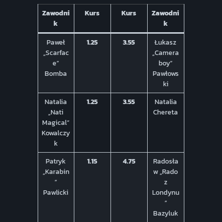
Zawodni
Kurs
Kurs
Zawodni
k
k
Paweł
1.25
3.55
Łukasz
„Scarfac
„Camera
e”
boy”
Bomba
Pawłows
ki
Natalia
1.25
3.55
Natalia
„Nati
Chereta
Magical”
Kowalczy
k
Patryk
1.15
4.75
Radosła
„Karabin
w „Rado
”
z
Pawlicki
Londynu
”
Bazyluk