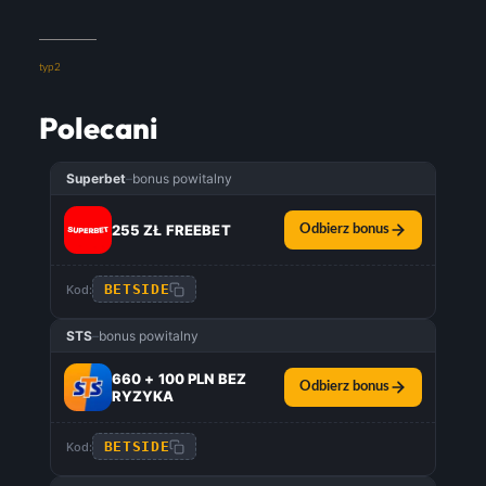
typ2
Polecani
Superbet
–
bonus powitalny
255 ZŁ FREEBET
Odbierz bonus
BETSIDE
Kod:
STS
–
bonus powitalny
660 + 100 PLN BEZ
Odbierz bonus
RYZYKA
BETSIDE
Kod: