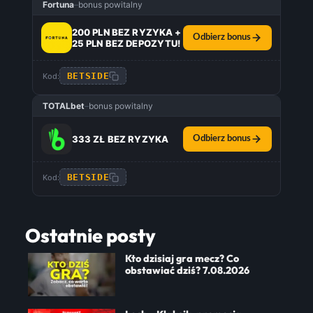
Fortuna
–
bonus powitalny
200 PLN BEZ RYZYKA +
Odbierz bonus
25 PLN BEZ DEPOZYTU!
BETSIDE
Kod:
TOTALbet
–
bonus powitalny
333 ZŁ BEZ RYZYKA
Odbierz bonus
BETSIDE
Kod:
Ostatnie posty
Kto dzisiaj gra mecz? Co
obstawiać dziś? 7.08.2026