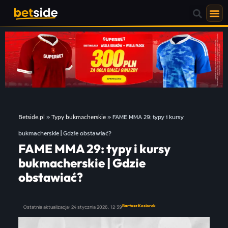
»
»
FAME MMA 29: typy i kursy
Betside.pl
Typy bukmacherskie
bukmacherskie | Gdzie obstawiać?
FAME MMA 29: typy i kursy
bukmacherskie | Gdzie
obstawiać?
Bartosz Kosiorek
Ostatnia aktualizacja:
24 stycznia 2026,
12:39