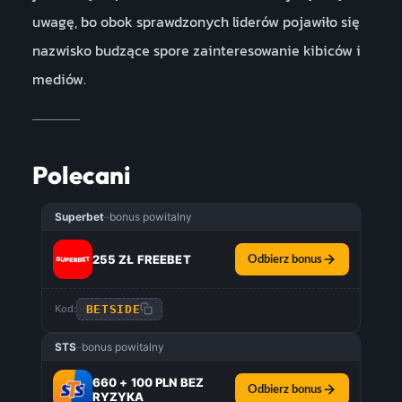
uwagę, bo obok sprawdzonych liderów pojawiło się
nazwisko budzące spore zainteresowanie kibiców i
mediów.
Polecani
Superbet
–
bonus powitalny
255 ZŁ FREEBET
Odbierz bonus
BETSIDE
Kod:
STS
–
bonus powitalny
660 + 100 PLN BEZ
Odbierz bonus
RYZYKA