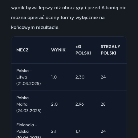
wynik bywa lepszy niż obraz gry i przed Albanią nie
można opierać oceny formy wyłącznie na
końcowym rezultacie.
S.
xG
STRZAŁY
MECZ
WYNIK
CE
POLSKI
POLSKI
POL
Polska –
Litwa
1:0
2,30
24
7
(21.03.2025)
Polska –
Malta
2:0
2,96
28
12
(24.03.2025)
Finlandia –
Polska
2:1
1,71
24
9
(10.06.2025)