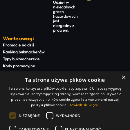
Udział w
nielegalnych
grach
hazardowych
jest
niezgodny z
prawem.
Warte uwagi
Promocje na dziś
Ranking bukmacherów
Typy bukmacherskie
Kody promocyjne
Bonusy powitalne
×
Ta strona używa plików cookie
Newsy bukmacherskie
Ta strona korzysta z plików cookie, aby zapewnić Ci lepszą wygodę
Na start
użytkowania. Korzystając z tej strony, wyrażasz zgodę na używanie
Superbet kod promocyjny
przez nas wszystkich plików cookie zgodnie z warunkami naszej
polityki plików cookie.
STS kod promocyjny
Dowiedz się więcej
BETFAN kod promocyjny
NIEZBĘDNE
WYDAJNOŚĆ
TOTALbet kod promocyjny
TARGETOWANIE
FUNKCJONALNOŚĆ