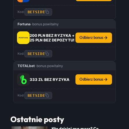
BETSIDE
Kod:
Fortuna
–
bonus powitalny
200 PLN BEZ RYZYKA +
Odbierz bonus
25 PLN BEZ DEPOZYTU!
BETSIDE
Kod:
TOTALbet
–
bonus powitalny
333 ZŁ BEZ RYZYKA
Odbierz bonus
BETSIDE
Kod:
Ostatnie posty
Kto dzisiaj gra mecz? Co