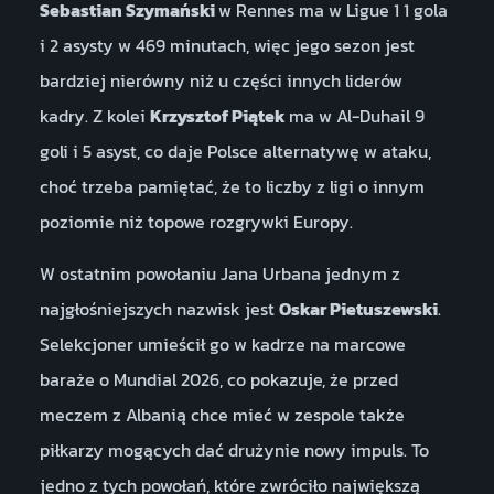
Sebastian Szymański
w Rennes ma w Ligue 1 1 gola
i 2 asysty w 469 minutach, więc jego sezon jest
bardziej nierówny niż u części innych liderów
kadry. Z kolei
Krzysztof Piątek
ma w Al-Duhail 9
goli i 5 asyst, co daje Polsce alternatywę w ataku,
choć trzeba pamiętać, że to liczby z ligi o innym
poziomie niż topowe rozgrywki Europy.
W ostatnim powołaniu Jana Urbana jednym z
najgłośniejszych nazwisk jest
Oskar Pietuszewski
.
Selekcjoner umieścił go w kadrze na marcowe
baraże o Mundial 2026, co pokazuje, że przed
meczem z Albanią chce mieć w zespole także
piłkarzy mogących dać drużynie nowy impuls. To
jedno z tych powołań, które zwróciło największą