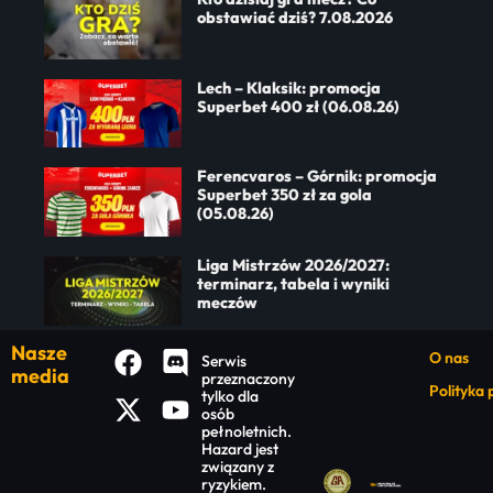
obstawiać dziś? 7.08.2026
Lech – Klaksik: promocja
Superbet 400 zł (06.08.26)
Ferencvaros – Górnik: promocja
Superbet 350 zł za gola
(05.08.26)
Liga Mistrzów 2026/2027:
terminarz, tabela i wyniki
meczów
Nasze
O nas
Serwis
media
przeznaczony
Polityka
tylko dla
osób
pełnoletnich.
Hazard jest
związany z
ryzykiem.