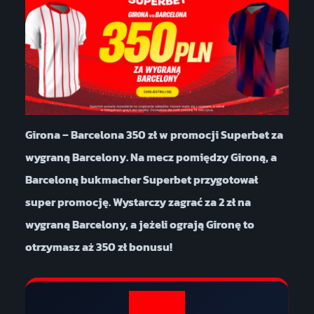
Girona – Barcelona 350 zł w promocji Superbet za
wygraną Barcelony. Na mecz pomiędzy Gironą, a
Barceloną bukmacher Superbet przygotował
super promocję. Wystarczy zagrać za 2 zł na
wygraną Barcelony, a jeżeli ograją Gironę to
otrzymasz aż 350 zł bonusu!