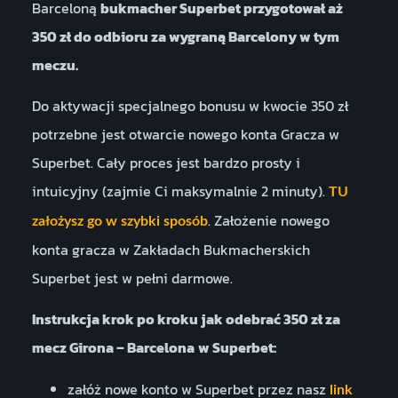
Barceloną
bukmacher Superbet przygotował aż
350 zł do odbioru za wygraną Barcelony w tym
meczu.
Do aktywacji specjalnego bonusu w kwocie 350 zł
potrzebne jest otwarcie nowego konta Gracza w
Superbet. Cały proces jest bardzo prosty i
intuicyjny (zajmie Ci maksymalnie 2 minuty).
TU
. Założenie nowego
założysz go w szybki sposób
konta gracza w Zakładach Bukmacherskich
Superbet jest w pełni darmowe.
Instrukcja krok po kroku jak odebrać 350 zł za
mecz Girona – Barcelona
w Superbet:
załóż nowe konto w Superbet przez nasz
link