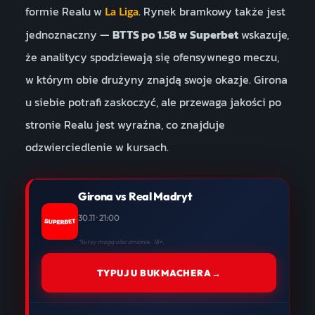
formie Realu w
. Rynek bramkowy także jest
La Liga
jednoznaczny —
BTTS po 1.58 w Superbet
wskazuje,
że analitycy spodziewają się ofensywnego meczu,
w którym obie drużyny znajdą swoje okazje. Girona
u siebie potrafi zaskoczyć, ale przewaga jakości po
stronie Realu jest wyraźna, co znajduje
odzwierciedlenie w kursach.
Girona vs Real Madryt
30.11 · 21:00
*kursy mogą ulec zmianie. 18+.
TYPUJ U BUKMACHERA
→