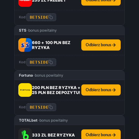
255 ZŁ FREEBET
Odbierz bonus
BETSIDE
Kod:
STS
–
bonus powitalny
660 + 100 PLN BEZ
Odbierz bonus
RYZYKA
BETSIDE
Kod:
Fortuna
–
bonus powitalny
200 PLN BEZ RYZYKA +
Odbierz bonus
25 PLN BEZ DEPOZYTU!
BETSIDE
Kod:
TOTALbet
–
bonus powitalny
333 ZŁ BEZ RYZYKA
Odbierz bonus