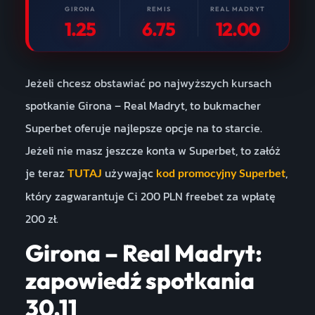
GIRONA
REMIS
REAL MADRYT
1.25
6.75
12.00
Jeżeli chcesz obstawiać po najwyższych kursach
spotkanie Girona – Real Madryt, to bukmacher
Superbet oferuje najlepsze opcje na to starcie.
Jeżeli nie masz jeszcze konta w Superbet, to załóż
je teraz
używając
,
TUTAJ
kod promocyjny Superbet
który zagwarantuje Ci 200 PLN freebet za wpłatę
200 zł.
Girona – Real Madryt:
zapowiedź spotkania
30.11