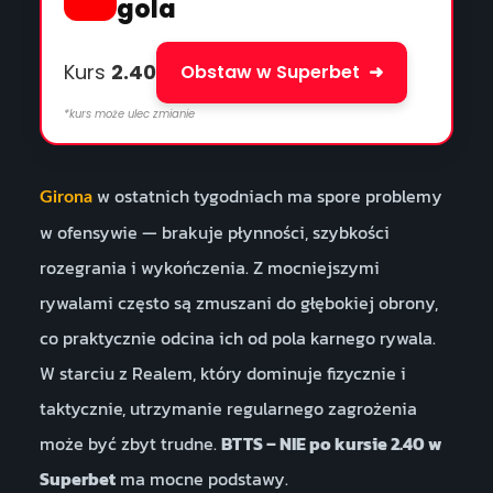
gola
Kurs
2.40
Obstaw w Superbet
➜
*kurs może ulec zmianie
w ostatnich tygodniach ma spore problemy
Girona
w ofensywie — brakuje płynności, szybkości
rozegrania i wykończenia. Z mocniejszymi
rywalami często są zmuszani do głębokiej obrony,
co praktycznie odcina ich od pola karnego rywala.
W starciu z Realem, który dominuje fizycznie i
taktycznie, utrzymanie regularnego zagrożenia
może być zbyt trudne.
BTTS – NIE po kursie 2.40 w
Superbet
ma mocne podstawy.