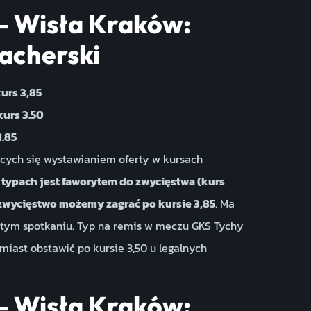
– Wisła Kraków:
acherski
urs 3,85
kurs 3.50
1.85
cych się wystawianiem oferty w kursach
 typach jest faworytem do zwycięstwa (kurs
a zwycięstwo możemy zagrać po kursie 3,85
. Ma
 tym spotkaniu. Typ na remis w meczu GKS Tychy
iast obstawić po kursie 3,50 u legalnych
– Wisła Kraków: