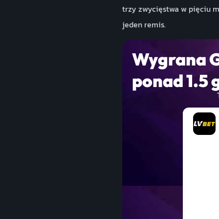
trzy zwycięstwa w pięciu m
jeden remis.
Wygrana G
ponad 1.5 