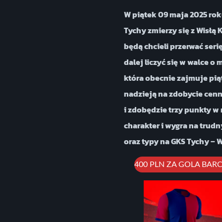
W piątek 09 maja 2025 rok
Tychy zmierzy się z Wisłą 
będą chcieli przerwać seri
dalej liczyć się w walce o
która obecnie zajmuje piąt
nadzieją na zdobycie cenn
i zdobędzie trzy punkty w
charakter i wygra na tru
oraz typy na GKS Tychy – W
400 PLN ZA GOLA BAR