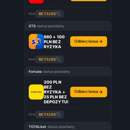
BETSIDE
Kod:
STS
–
bonus powitalny
660 + 100
PLN BEZ
Odbierz bonus
RYZYKA
BETSIDE
Kod:
Fortuna
–
bonus powitalny
200 PLN
BEZ
RYZYKA +
Odbierz bonus
25 PLN BEZ
DEPOZYTU!
BETSIDE
Kod:
TOTALbet
–
bonus powitalny