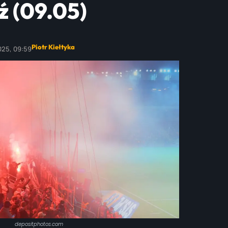
 (09.05)
Piotr Kiełtyka
025,
09:59
depositphotos.com