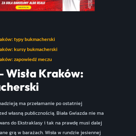
aków: typy bukmacherski
aków: kursy bukmacherski
raków: zapowiedź meczu
– Wisła Kraków:
cherski
 nadzieją ma przełamanie po ostatniej
rzed własną publicznością. Biała Gwiazda nie ma
wans do Ekstraklasy i tak na prawdę musi dalej
ne grą w barażach. Wisła w rundzie jesiennej