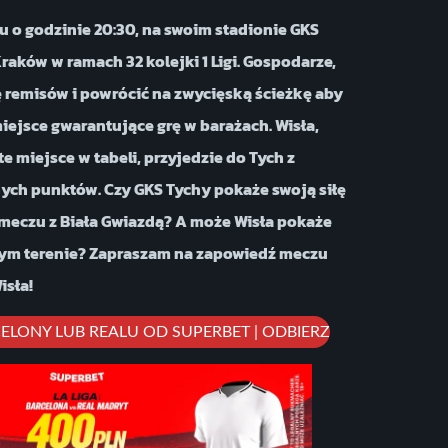
u o godzinie 20:30, na swoim stadionie GKS
Kraków w ramach 32 kolejki 1 Ligi. Gospodarze,
ę remisów i powrócić na zwycięską ścieżkę aby
 miejsce gwarantujące grę w barażach. Wisła,
e miejsce w tabeli, przyjedzie do Tych z
ych punktów. Czy GKS Tychy pokaże swoją siłę
 meczu z Biała Gwiazdą? A może Wisła pokaże
dnym terenie? Zapraszam na zapowiedź meczu
isła!
CELONY LUB REALU OD SUPERBET | ODBIERZ