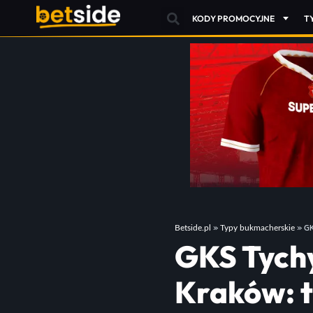
KODY PROMOCYJNE
T
»
»
GK
Betside.pl
Typy bukmacherskie
GKS Tychy
Kraków: t