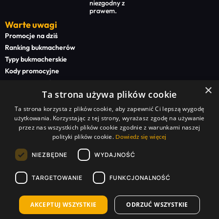
niezgodny z
prawem.
Warte uwagi
Promocje na dziś
Ranking bukmacherów
Typy bukmacherskie
Kody promocyjne
Bonusy powitalne
×
Ta strona używa plików cookie
Newsy bukmacherskie
Ta strona korzysta z plików cookie, aby zapewnić Ci lepszą wygodę
Na start
użytkowania. Korzystając z tej strony, wyrażasz zgodę na używanie
Superbet kod promocyjny
przez nas wszystkich plików cookie zgodnie z warunkami naszej
polityki plików cookie.
STS kod promocyjny
Dowiedz się więcej
BETFAN kod promocyjny
NIEZBĘDNE
WYDAJNOŚĆ
TOTALbet kod promocyjny
TARGETOWANIE
FUNKCJONALNOŚĆ
Sponsorzy serwisu:
Superbet Zakłady Bukmacherskie Sp. z o.o. | STS Zakłady Bukmacherskie Sp. z o.o. |
TOTALbet Zakłady Bukmacherskie Sp. z o.o. | BETFAN Zakłady Bukmacherskie Polska Sp. z
o.o. | Betclic Zakłady Bukmacherskie Polska Sp. z o.o. | forBET Zakłady Bukmacherskie Sp. z
AKCEPTUJ WSZYSTKIE
ODRZUĆ WSZYSTKIE
o.o. | FORTUNA online zakłady bukmacherskie Sp. z o.o. | LV BET Zakłady Bukmacherskie Sp.
z o.o. | Silesia Entertainment Sp. z o.o. | Bukmacherska Sp. z o.o. | FUN PROJECT Sp. z o.o. |
Cherry Online Polska Sp. z o.o. | BETCRIS POLSKA Sp. z o.o. | E-TOTO Zakłady