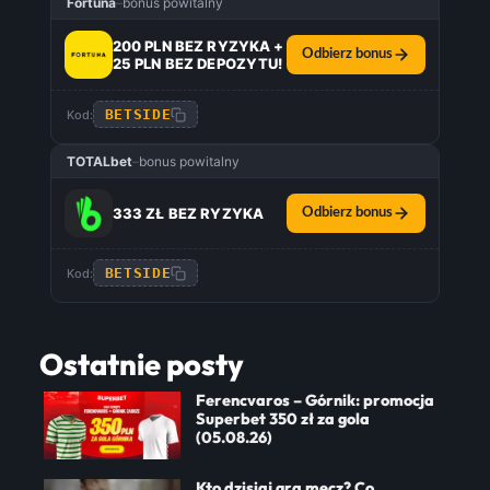
Fortuna
–
bonus powitalny
200 PLN BEZ RYZYKA +
Odbierz bonus
25 PLN BEZ DEPOZYTU!
BETSIDE
Kod:
TOTALbet
–
bonus powitalny
333 ZŁ BEZ RYZYKA
Odbierz bonus
BETSIDE
Kod:
Ostatnie posty
Ferencvaros – Górnik: promocja
Superbet 350 zł za gola
(05.08.26)
Kto dzisiaj gra mecz? Co