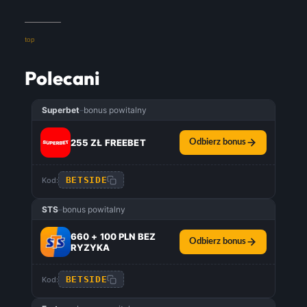
top
Polecani
Superbet
–
bonus powitalny
255 ZŁ FREEBET
Odbierz bonus
BETSIDE
Kod:
STS
–
bonus powitalny
660 + 100 PLN BEZ
Odbierz bonus
RYZYKA
BETSIDE
Kod: