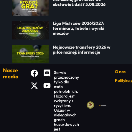
obstawiać dziś? 5.08.2026
Liga Mistrzów 2026/2027:
terminarz, tabela i wyniki
meczów
Najnowsze transfery 2026 w
piłce nożnej: informacje
Nasze
O nas
Serwis
media
przeznaczony
Polityka
tylko dla
osób
pełnoletnich.
Hazard jest
związany z
ryzykiem.
Udział w
nielegalnych
grach
hazardowych
jest