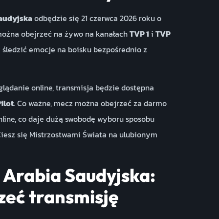
Saudyjska
odbędzie się 21 czerwca 2026 roku o
 można obejrzeć na żywo na kanałach
TVP 1
i
TVP
by śledzić emocje na boisku bezpośrednio z
oglądanie online, transmisja będzie dostępna
ilot
. Co ważne, mecz można obejrzeć za darmo
online, co daje dużą swobodę wyboru sposobu
Ciesz się Mistrzostwami Świata na ulubionym
 Arabia Saudyjska:
zeć transmisję