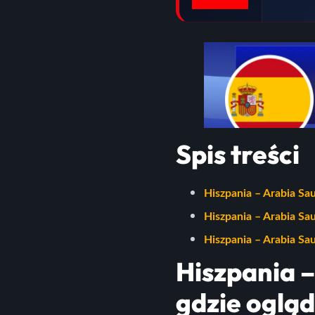
Spis treści
Hiszpania – Arabia Sa
Hiszpania – Arabia Sau
Hiszpania – Arabia Sau
Hiszpania –
gdzie oglą