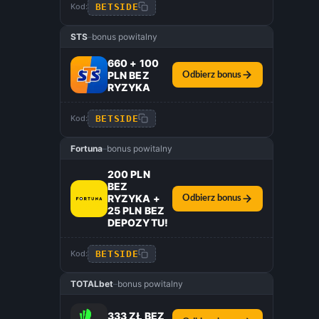
BETSIDE
Kod:
STS
–
bonus powitalny
660 + 100
PLN BEZ
Odbierz bonus
RYZYKA
BETSIDE
Kod:
Fortuna
–
bonus powitalny
200 PLN
BEZ
RYZYKA +
Odbierz bonus
25 PLN BEZ
DEPOZYTU!
BETSIDE
Kod:
TOTALbet
–
bonus powitalny
333 ZŁ BEZ