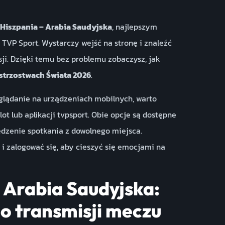
Hiszpania – Arabia Saudyjska
, najlepszym
VP Sport. Wystarczy wejść na stronę i znaleźć
sji. Dzięki temu bez problemu zobaczysz, jak
strzostwach Świata 2026
.
 oglądanie na urządzeniach mobilnych, warto
lot lub aplikacji tvpsport. Obie opcje są dostępne
edzenie spotkania z dowolnego miejsca.
 i zalogować się, aby cieszyć się emocjami na
 Arabia Saudyjska:
o transmisji meczu