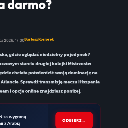
za darmo?
)
Bartosz Kosiorek
ca 2026,
17:00
ska, gdzie oglądać niedzielny pojedynek?
uczowym starciu drugiej kolejki Mistrzostw
będzie chciała potwierdzić swoją dominację na
Atlancie. Sprawdź transmisję meczu Hiszpania
ream i opcje online znajdziesz poniżej.
N za wygraną
ODBIERZ
→
ii z Arabią