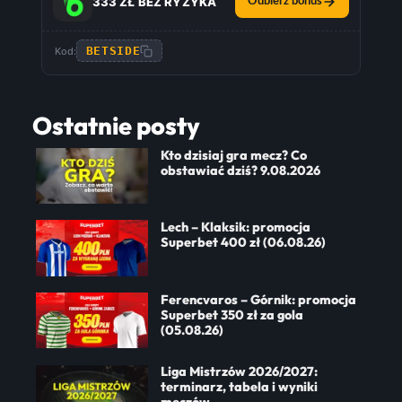
333 ZŁ BEZ RYZYKA
Odbierz bonus
BETSIDE
Kod:
Ostatnie posty
Kto dzisiaj gra mecz? Co
obstawiać dziś? 9.08.2026
Lech – Klaksik: promocja
Superbet 400 zł (06.08.26)
Ferencvaros – Górnik: promocja
Superbet 350 zł za gola
(05.08.26)
Liga Mistrzów 2026/2027:
terminarz, tabela i wyniki