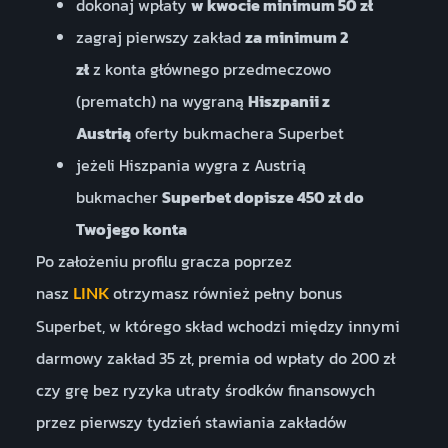
dokonaj wpłaty
w kwocie minimum 50 zł
zagraj pierwszy zakład
za minimum 2
zł
z konta głównego przedmeczowo
(prematch) na wygraną
Hiszpanii z
Austrią
oferty bukmachera Superbet
jeżeli Hiszpania wygra z Austrią
bukmacher
Superbet dopisze 450 zł do
Twojego konta
Po założeniu profilu gracza poprzez
nasz
otrzymasz również pełny bonus
LINK
Superbet, w którego skład wchodzi między innymi
darmowy zakład 35 zł, premia od wpłaty do 200 zł
czy grę bez ryzyka utraty środków finansowych
przez pierwszy tydzień stawiania zakładów