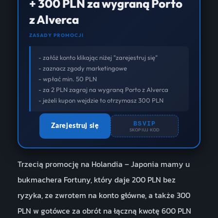
+ 300 PLN za wygraną Porto
z Alverca
ZASADY PROMOCJI
- załóż konto klikając niżej "zarejestruj się"
- zaznacz zgody marketingowe
- wpłać min. 50 PLN
- za 2 PLN zagraj na wygraną Porto z Alverca
- jeżeli kupon wejdzie to otrzymasz 300 PLN
BSVIP
Zarejestruj się
SKOPIUJ KOD
Trzecią promocję na Holandia – Japonia mamy u
bukmachera Fortuny, który daje 200 PLN bez
ryzyka, ze zwrotem na konto główne, a także 300
PLN w gotówce za obrót na łączną kwotę 600 PLN