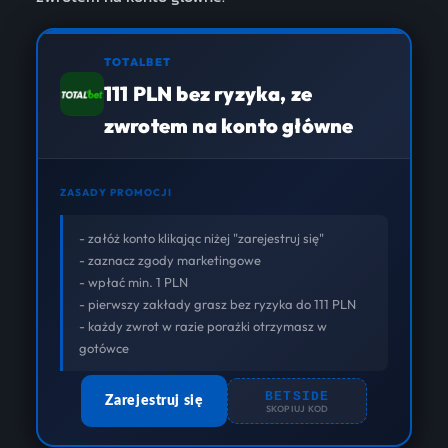
TOTALBET
111 PLN bez ryzyka, ze
zwrotem na konto główne
ZASADY PROMOCJI
- załóż konto klikając niżej "zarejestruj się"
- zaznacz zgody marketingowe
- wpłać min. 1 PLN
- pierwszy zakłady grasz bez ryzyka do 111 PLN
- każdy zwrot w razie porażki otrzymasz w
gotówce
BETSIDE
Zarejestruj się
SKOPIUJ KOD