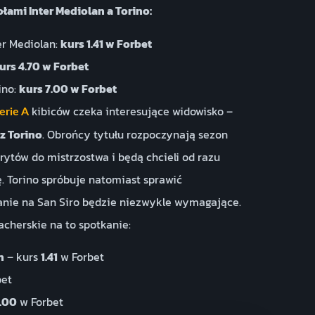
ami Inter Mediolan a Torino:
r Mediolan:
kurs 1.41 w Forbet
urs 4.70 w Forbet
ino:
kurs 7.00 w Forbet
kibiców czeka interesujące widowisko –
erie A
 z Torino
. Obrońcy tytułu rozpoczynają sezon
rytów do mistrzostwa i będą chcieli od razu
 Torino spróbuje natomiast sprawić
anie na San Siro będzie niezwykle wymagające.
cherskie na to spotkanie:
n
– kurs
1.41
w Forbet
bet
.00
w Forbet