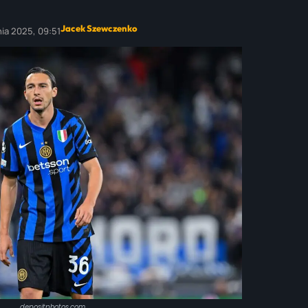
Jacek Szewczenko
nia 2025,
09:51
depositphotos.com