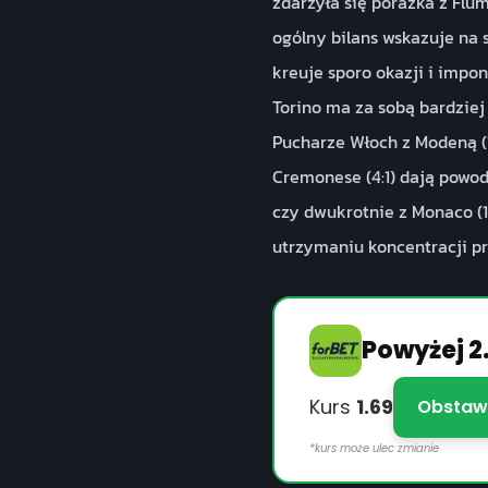
zdarzyła się porażka z Flu
ogólny bilans wskazuje na 
kreuje sporo okazji i impon
Torino ma za sobą bardzie
Pucharze Włoch z Modeną (
Cremonese (4:1) dają powod
czy dwukrotnie z Monaco (1
utrzymaniu koncentracji pr
Powyżej 2
Kurs
1.69
Obstaw 
*kurs może ulec zmianie