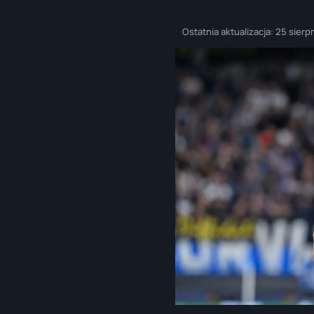
Ostatnia aktualizacja:
25 sierp