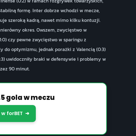
minense (0:2) w ramach rozgrywek towarzyskich,
stabilną formę. Inter dobrze wchodzi w mecze,
uje szeroką kadrą, nawet mimo kilku kontuzji.
j nierówny okres. Owszem, zwycięstwo w
1:0) czy pewne zwycięstwo w sparingu z
y do optymizmu, jednak porażki z Valencią (0:3)
:3) uwidoczniły braki w defensywie i problemy w
zez 90 minut.
.5 gola w meczu
w forBET
➜