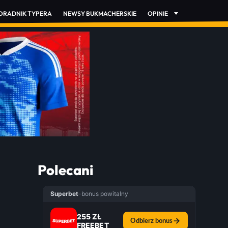
ORADNIK TYPERA
NEWSY BUKMACHERSKIE
OPINIE
Polecani
Superbet
–
bonus powitalny
255 ZŁ
Odbierz bonus
FREEBET