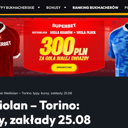
YPY BUKMACHERSKIE
BONUSY
RANKING BUKMACHERÓW
P
ter Mediolan – Torino: typy, kursy, zakłady 25.08
iolan – Torino:
sy, zakłady 25.08