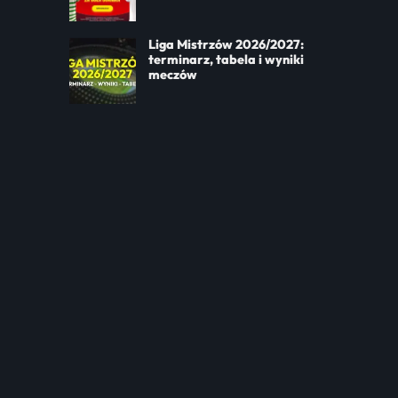
Liga Mistrzów 2026/2027:
terminarz, tabela i wyniki
meczów