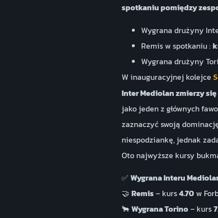
spotkaniu pomiędzy zespoł
Wygrana drużyny Inte
Remis w spotkaniu :
k
Wygrana drużyny Tor
W inauguracyjnej kolejce
S
Inter Mediolan zmierzy się
jako jeden z głównych fawo
zaznaczyć swoją dominację.
niespodziankę, jednak zad
Oto najwyższe kursy bukma
✅
Wygrana Interu Mediola
🤝
Remis
– kurs
4.70
w For
🐂
Wygrana Torino
– kurs
7