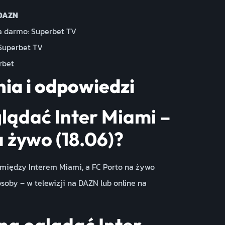
 DAZN
a darmo: Superbet TV
 Superbet TV
rbet
ia i odpowiedzi
lądać Inter Miami –
 żywo (18.06)?
omiędzy Interem Miami, a FC Porto na żywo
oby – w telewizji na DAZN lub online na