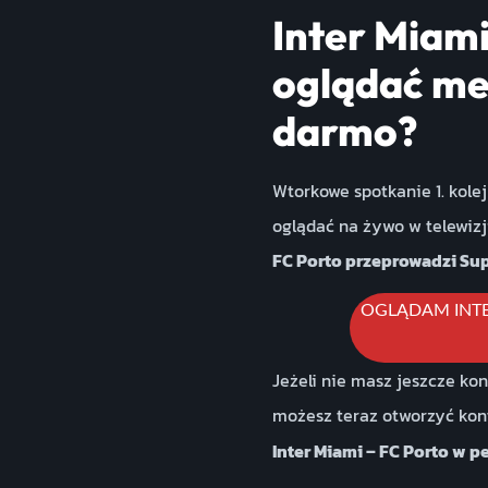
Inter Miami
oglądać me
darmo?
Wtorkowe spotkanie 1. kol
oglądać na żywo w telewizji,
FC Porto przeprowadzi Sup
OGLĄDAM INTE
Jeżeli nie masz jeszcze ko
możesz teraz otworzyć ko
Inter Miami – FC Porto w p