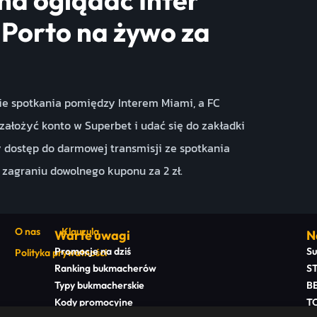
a oglądać Inter
 Porto na żywo za
nie spotkania pomiędzy Interem Miami, a FC
założyć konto w Superbet i udać się do zakładki
 dostęp do darmowej transmisji ze spotkania
y zagraniu dowolnego kuponu za 2 zł.
O nas
Klauzula
Warte uwagi
N
Promocje na dziś
Su
Polityka prywatności
Ranking bukmacherów
ST
Typy bukmacherskie
BE
Kody promocyjne
TO