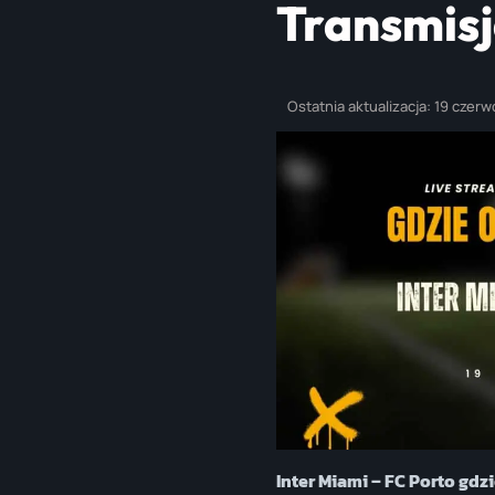
Transmisj
Ostatnia aktualizacja:
19 czerw
Inter Miami – FC Porto gdz