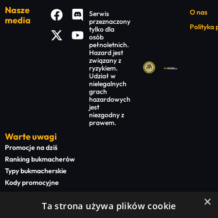
Nasze
O nas
Serwis
media
przeznaczony
Polityka
tylko dla
osób
pełnoletnich.
Hazard jest
związany z
ryzykiem.
Udział w
nielegalnych
grach
hazardowych
jest
niezgodny z
prawem.
Warte uwagi
Promocje na dziś
Ranking bukmacherów
Typy bukmacherskie
Kody promocyjne
Bonusy powitalne
×
Ta strona używa plików cookie
Newsy bukmacherskie