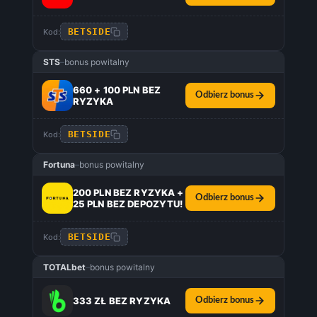
BETSIDE
Kod:
STS
–
bonus powitalny
660 + 100 PLN BEZ
Odbierz bonus
RYZYKA
BETSIDE
Kod:
Fortuna
–
bonus powitalny
200 PLN BEZ RYZYKA +
Odbierz bonus
25 PLN BEZ DEPOZYTU!
BETSIDE
Kod:
TOTALbet
–
bonus powitalny
333 ZŁ BEZ RYZYKA
Odbierz bonus