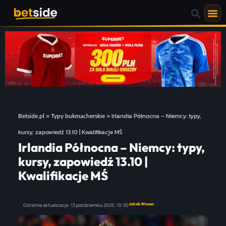
»
»
Irlandia Północna – Niemcy: typy,
Betside.pl
Typy bukmacherskie
kursy, zapowiedź 13.10 | Kwalifikacje MŚ
Irlandia Północna – Niemcy: typy,
kursy, zapowiedź 13.10 |
Kwalifikacje MŚ
Jakub Wawer
Ostatnia aktualizacja:
13 października 2025,
10:30