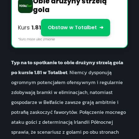
Obie drużyny strzelą
gola
Kurs
1.81
Obstaw w Totalbet
➜
*kurs może ulec zmianie
Typ na to spotkanie to obie drużyny strzelą gola
po kursie 1.81 w Totalbet
. Niemcy dysponują
ogromnym potencjałem ofensywnym i regularnie
zdobywają bramki w eliminacjach, natomiast
gospodarze w Belfaście zawsze grają ambitnie i
potrafią zaskoczyć faworytów. Połączenie mocnego
ataku gości z determinacją Irlandii Północnej
sprawia, że scenariusz z golami po obu stronach