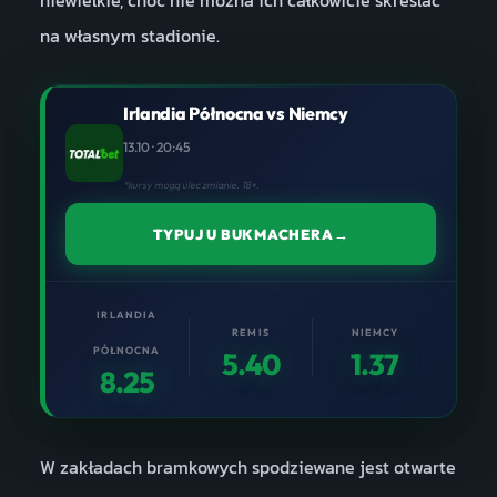
na własnym stadionie.
Irlandia Północna vs Niemcy
13.10 · 20:45
*kursy mogą ulec zmianie. 18+.
TYPUJ U BUKMACHERA
→
IRLANDIA
REMIS
NIEMCY
PÓŁNOCNA
5.40
1.37
8.25
W zakładach bramkowych spodziewane jest otwarte