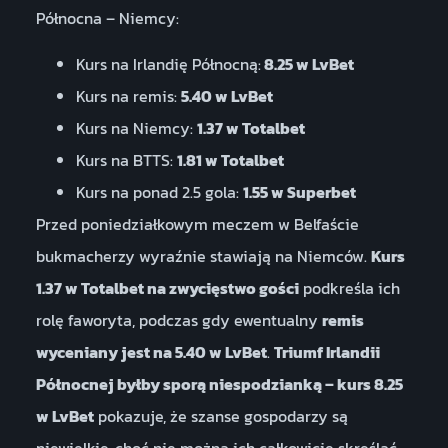
Północna – Niemcy:
Kurs na Irlandię Północną:
8.25 w LvBet
Kurs na remis:
5.40 w LvBet
Kurs na Niemcy:
1.37 w Totalbet
Kurs na BTTS:
1.81 w Totalbet
Kurs na ponad 2.5 gola:
1.55 w Superbet
Przed poniedziałkowym meczem w Belfaście
bukmacherzy wyraźnie stawiają na Niemców.
Kurs
1.37 w Totalbet na zwycięstwo gości
podkreśla ich
rolę faworyta, podczas gdy ewentualny
remis
wyceniany jest na 5.40 w LvBet
.
Triumf Irlandii
Północnej byłby sporą niespodzianką – kurs 8.25
w LvBet
pokazuje, że szanse gospodarzy są
niewielkie, choć nie można ich całkowicie skreślać