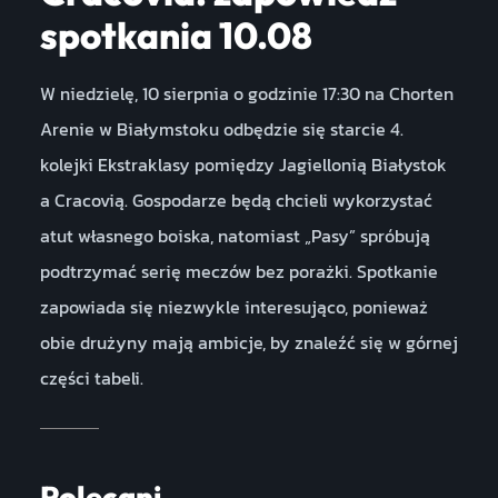
spotkania 10.08
W niedzielę, 10 sierpnia o godzinie 17:30 na Chorten
Arenie w Białymstoku odbędzie się starcie 4.
kolejki Ekstraklasy pomiędzy Jagiellonią Białystok
a Cracovią. Gospodarze będą chcieli wykorzystać
atut własnego boiska, natomiast „Pasy” spróbują
podtrzymać serię meczów bez porażki. Spotkanie
zapowiada się niezwykle interesująco, ponieważ
obie drużyny mają ambicje, by znaleźć się w górnej
części tabeli.
Polecani