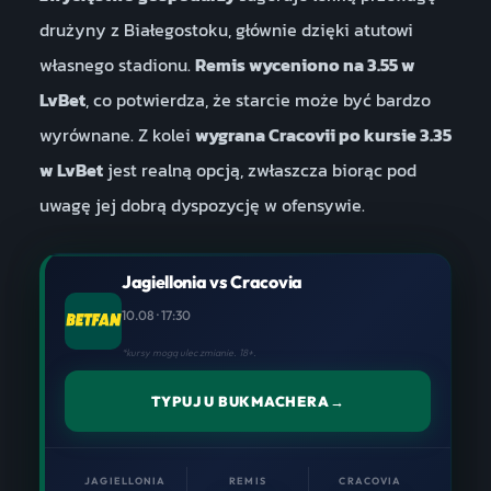
drużyny z Białegostoku, głównie dzięki atutowi
własnego stadionu.
Remis wyceniono na 3.55 w
LvBet
, co potwierdza, że starcie może być bardzo
wyrównane. Z kolei
wygrana Cracovii po kursie 3.35
w LvBet
jest realną opcją, zwłaszcza biorąc pod
uwagę jej dobrą dyspozycję w ofensywie.
Jagiellonia vs Cracovia
10.08 · 17:30
*kursy mogą ulec zmianie. 18+.
TYPUJ U BUKMACHERA
→
JAGIELLONIA
REMIS
CRACOVIA