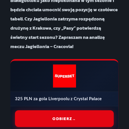
Białegostoku jako niepokonana w tym sezonie i
będzie chciała umocnić swoją pozycję w czołówce
tabeli. Czy Jagiellonia zatrzyma rozpędzoną
drużynę z Krakowa, czy „Pasy” potwierdzą
świetny start sezonu? Zapraszam na analizę
meczu Jagiellonia – Cracovia!
325 PLN za gola Liverpoolu z Crystal Palace
ODBIERZ
→