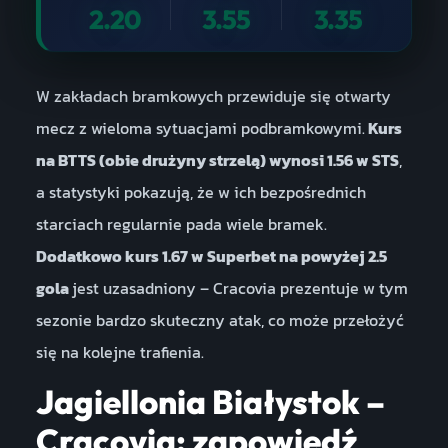
2.20
3.55
3.35
W zakładach bramkowych przewiduje się otwarty
mecz z wieloma sytuacjami podbramkowymi.
Kurs
na BTTS (obie drużyny strzelą) wynosi 1.56 w STS
,
a statystyki pokazują, że w ich bezpośrednich
starciach regularnie pada wiele bramek.
Dodatkowo kurs 1.67 w Superbet na powyżej 2.5
gola
jest uzasadniony – Cracovia prezentuje w tym
sezonie bardzo skuteczny atak, co może przełożyć
się na kolejne trafienia.
Jagiellonia Białystok –
Cracovia: zapowiedź