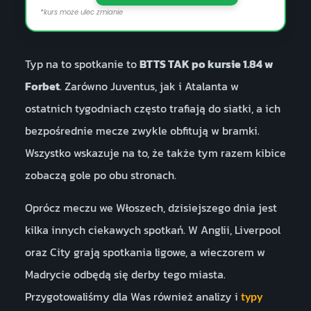
*kurs może ulec zmianie
Typ na to spotkanie to
BTTS TAK po kursie 1.84 w
Forbet
. Zarówno Juventus, jak i Atalanta w
ostatnich tygodniach często trafiają do siatki, a ich
bezpośrednie mecze zwykle obfitują w bramki.
Wszystko wskazuje na to, że także tym razem kibice
zobaczą gole po obu stronach.
Oprócz meczu we Włoszech, dzisiejszego dnia jest
kilka innych ciekawych spotkań. W Anglii, Liverpool
oraz City grają spotkania ligowe, a wieczorem w
Madrycie odbędą się derby tego miasta.
Przygotowaliśmy dla Was również analizy i
typy