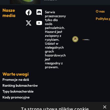
Nasze
O nas
Serwis
media
przeznaczony
Polityka
tylko dla
osób
pełnoletnich.
Hazard jest
związany z
ryzykiem.
Udział w
nielegalnych
grach
hazardowych
jest
niezgodny z
prawem.
Warte uwagi
Promocje na dziś
Ranking bukmacherów
Typy bukmacherskie
Kody promocyjne
Bonusy powitalne
×
Ta strona używa plików cookie
Newsy bukmacherskie