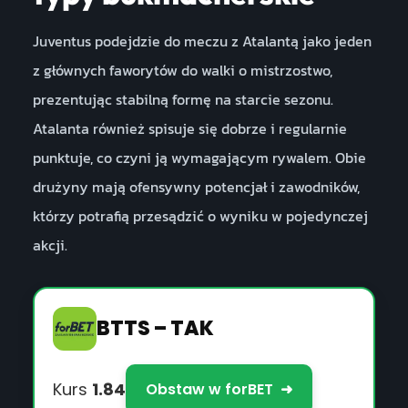
Juventus podejdzie do meczu z Atalantą jako jeden
z głównych faworytów do walki o mistrzostwo,
prezentując stabilną formę na starcie sezonu.
Atalanta również spisuje się dobrze i regularnie
punktuje, co czyni ją wymagającym rywalem. Obie
drużyny mają ofensywny potencjał i zawodników,
którzy potrafią przesądzić o wyniku w pojedynczej
akcji.
BTTS – TAK
Kurs
1.84
Obstaw w forBET
➜