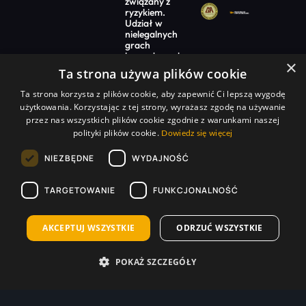
związany z
ryzykiem.
Udział w
nielegalnych
grach
hazardowych
×
jest
Ta strona używa plików cookie
niezgodny z
prawem.
Ta strona korzysta z plików cookie, aby zapewnić Ci lepszą wygodę
Warte uwagi
użytkowania. Korzystając z tej strony, wyrażasz zgodę na używanie
przez nas wszystkich plików cookie zgodnie z warunkami naszej
Promocje na dziś
polityki plików cookie.
Dowiedz się więcej
Ranking bukmacherów
Typy bukmacherskie
NIEZBĘDNE
WYDAJNOŚĆ
Kody promocyjne
Bonusy powitalne
TARGETOWANIE
FUNKCJONALNOŚĆ
Newsy bukmacherskie
AKCEPTUJ WSZYSTKIE
ODRZUĆ WSZYSTKIE
Na start
Superbet kod promocyjny
POKAŻ SZCZEGÓŁY
STS kod promocyjny
BETFAN kod promocyjny
TOTALbet kod promocyjny