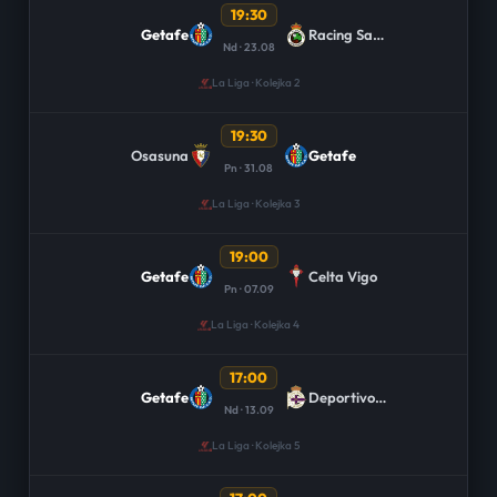
19:30
Getafe
Racing Santander
Nd · 23.08
La Liga · Kolejka 2
19:30
Osasuna
Getafe
Pn · 31.08
La Liga · Kolejka 3
19:00
Getafe
Celta Vigo
Pn · 07.09
La Liga · Kolejka 4
17:00
Getafe
Deportivo La Coruna
Nd · 13.09
La Liga · Kolejka 5