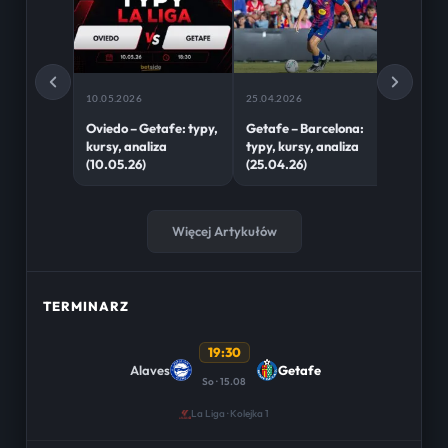
10.05.2026
25.04.2026
02.03.2
Oviedo – Getafe: typy,
Getafe – Barcelona:
Real M
kursy, analiza
typy, kursy, analiza
typy, k
(10.05.26)
(25.04.26)
(02.03.
Więcej Artykułów
TERMINARZ
19:30
Alaves
Getafe
So · 15.08
La Liga · Kolejka 1