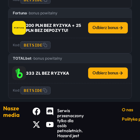
Fortuna
–
bonus powitalny
200 PLN BEZ RYZYKA + 25
Odbierz bonus
PLN BEZ DEPOZYTU!
BETSIDE
Kod:
TOTALbet
–
bonus powitalny
333 ZŁ BEZ RYZYKA
Odbierz bonus
BETSIDE
Kod:
Nasze
O nas
Serwis
media
przeznaczony
Polityka
tylko dla
osób
pełnoletnich.
Hazard jest