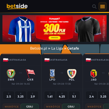
»
»
Getafe
Betside.pl
La Liga
EKSTRAKLASA
EKSTRAKLASA
EKSTRAKLASA
vs
vs
vs
SWR
CKR
LPO
PGL
JAG
Nd · 09.08 · 14:45
Nd · 09.08 · 17:30
Nd · 09.08 · 2
1
X
2
1
X
2
1
X
2.5
3.25
2.9
1.61
4.25
5.1
2.4
3.25
WKRÓTCE
WKRÓTCE
WKRÓTCE
GRAJ
GRAJ