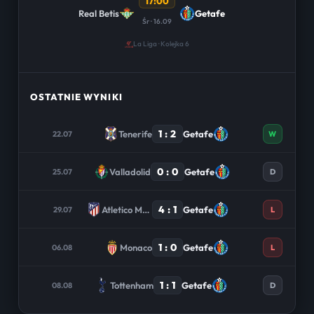
17:00
Real Betis
Getafe
Śr · 16.09
La Liga · Kolejka 6
OSTATNIE WYNIKI
1 : 2
Tenerife
Getafe
22.07
W
0 : 0
Valladolid
Getafe
25.07
D
4 : 1
Atletico Madrid
Getafe
29.07
L
1 : 0
Monaco
Getafe
06.08
L
1 : 1
Tottenham
Getafe
08.08
D