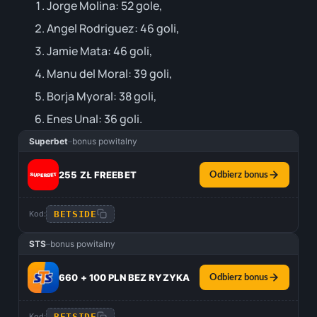
Jorge Molina: 52 gole,
Angel Rodriguez: 46 goli,
Jamie Mata: 46 goli,
Manu del Moral: 39 goli,
Borja Myoral: 38 goli,
Enes Unal: 36 goli.
Superbet
–
bonus powitalny
255 ZŁ FREEBET
Odbierz bonus
BETSIDE
Kod:
STS
–
bonus powitalny
660 + 100 PLN BEZ RYZYKA
Odbierz bonus
BETSIDE
Kod: