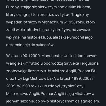
Europy, stając się pierwszym angielskim klubem,
który osiągnął ten prestiżowy tytuł. Tragiczny
wypadek lotniczy w Monachium w 1958 roku, który
zabił wiele młodych graczy drużyny, na zawsze
wpłynął na historię klubu, ale także umocnił jego
determinację do sukcesów.
W latach 90. i 2000. Manchester United dominował
w angielskim futbolu pod wodzą Sir Alexa Fergusona,
zdobywając liczne tytuły mistrza Anglii, Puchar FA,
oraz trzy Ligi Mistrzów UEFA w latach 1999, 2008 i
2009. W 1999 roku klub zdobył „tryplet”, czyli
Mistrzostwo Anglii, Puchar Anglii i Ligę Mistrzów w
jednym sezonie, co było historycznym osiągnięciem.