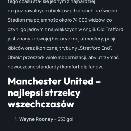
tego czasu stał się jednym z najbardziej
rozpoznawalnych obiektów piłkarskich na świecie.
Stadion ma pojemność około 74 000 widzów, co
czyni go jednym z największych w Anglii. Old Trafford
jest znany ze swojej historycznej atmosfery, pasji
kibiców oraz ikonicznej trybuny „Stretford End”.
Obiekt przeszedł wiele modernizacji, aby utrzymać
nowoczesne standardy i komfort dla fanów.
Manchester United –
najlepsi strzelcy
wszechczasów
Wayne Rooney
– 253 goli