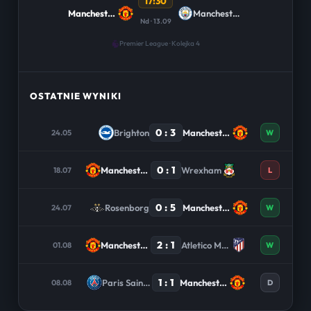
17:30
Manchester United
Manchester City
Nd · 13.09
Premier League · Kolejka 4
OSTATNIE WYNIKI
0 : 3
Brighton
Manchester United
24.05
W
0 : 1
Manchester United
Wrexham
18.07
L
0 : 5
Rosenborg
Manchester United
24.07
W
2 : 1
Manchester United
Atletico Madrid
01.08
W
1 : 1
Paris Saint Germain
Manchester United
08.08
D