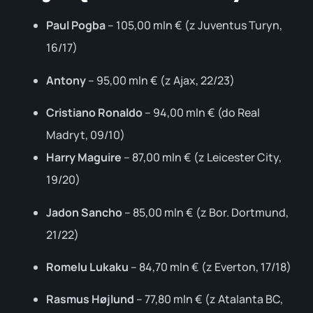
Paul Pogba
– 105,00 mln € (z Juventus Turyn,
16/17)
Antony
– 95,00 mln € (z Ajax, 22/23)
Cristiano Ronaldo
– 94,00 mln € (do Real
Madryt, 09/10)
Harry Maguire
– 87,00 mln € (z Leicester City,
19/20)
Jadon Sancho
– 85,00 mln € (z Bor. Dortmund,
21/22)
Romelu Lukaku
– 84,70 mln € (z Everton, 17/18)
Rasmus Højlund
– 77,80 mln € (z Atalanta BC,