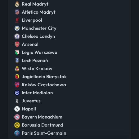
Real Madryt
Atletico Madryt
Liverpool
Manchester City
Chelsea Londyn
Arsenal
Legia Warszawa
Lech Poznań
Wisła Kraków
Jagiellonia Białystok
Raków Częstochowa
Inter Mediolan
Juventus
Napoli
Bayern Monachium
Borussia Dortmund
Paris Saint-Germain