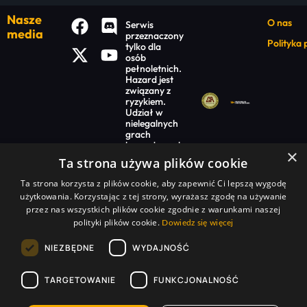
Nasze
O nas
Serwis
media
przeznaczony
Polityka
tylko dla
osób
pełnoletnich.
Hazard jest
związany z
ryzykiem.
Udział w
nielegalnych
grach
hazardowych
×
jest
Ta strona używa plików cookie
niezgodny z
prawem.
Ta strona korzysta z plików cookie, aby zapewnić Ci lepszą wygodę
Warte uwagi
użytkowania. Korzystając z tej strony, wyrażasz zgodę na używanie
przez nas wszystkich plików cookie zgodnie z warunkami naszej
Promocje na dziś
polityki plików cookie.
Dowiedz się więcej
Ranking bukmacherów
Typy bukmacherskie
NIEZBĘDNE
WYDAJNOŚĆ
Kody promocyjne
Bonusy powitalne
TARGETOWANIE
FUNKCJONALNOŚĆ
Newsy bukmacherskie