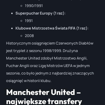
1990/1991
Superpuchar Europy (1 raz)
:
1991
Klubowe Mistrzostwa Świata FIFA (1 raz)
:
2008
Historycznym osiągnięciem Czerwonych Diabłów
jest tryplet z sezonu 1998/1999. Drużyna
Manchester United zdobył Mistrzostwo Anglii,
Puchar Anglii oraz Ligę Mistrzów UEFA w jednym
sezonie, co było jednym z najbardziej znaczących
osiągnięć w historii klubu.
Manchester United –
największe transfery