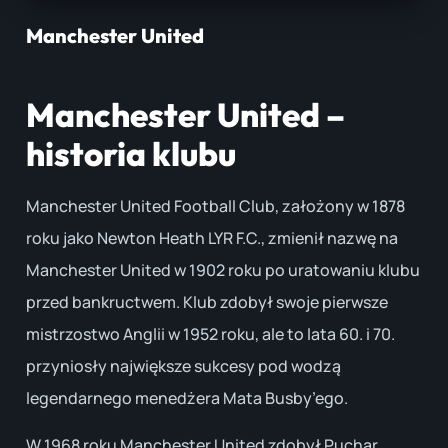
Manchester United
Manchester United –
historia klubu
Manchester United Football Club, założony w 1878
roku jako Newton Heath LYR F.C., zmienił nazwę na
Manchester United w 1902 roku po uratowaniu klubu
przed bankructwem. Klub zdobył swoje pierwsze
mistrzostwo Anglii w 1952 roku, ale to lata 60. i 70.
przyniosły największe sukcesy pod wodzą
legendarnego menedżera Mata Busby’ego.
W 1968 roku Manchester United zdobył Puchar