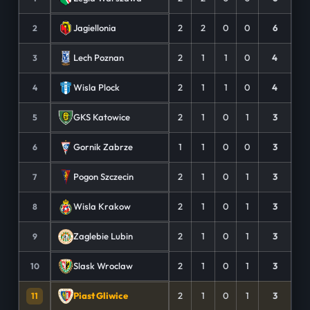
2
2
0
0
6
Jagiellonia
2
2
1
1
0
4
Lech Poznan
3
2
1
1
0
4
Wisla Plock
4
2
1
0
1
3
GKS Katowice
5
1
1
0
0
3
Gornik Zabrze
6
2
1
0
1
3
Pogon Szczecin
7
2
1
0
1
3
Wisla Krakow
8
2
1
0
1
3
Zaglebie Lubin
9
2
1
0
1
3
Slask Wroclaw
10
2
1
0
1
3
Piast Gliwice
11