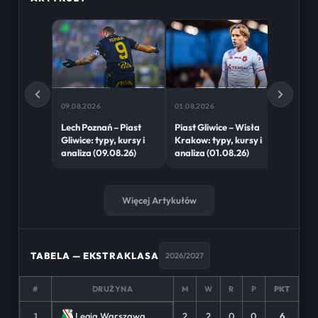
09.08.2026
01.08.2026
27.07.2
Lech Poznań – Piast
Piast Gliwice – Wisła
Zagłębi
Gliwice: typy, kursy i
Krakow: typy, kursy i
Gliwice
analiza (09.08.26)
analiza (01.08.26)
analiza
Więcej Artykułów
TABELA — EKSTRAKLASA
2026/2027
#
DRUŻYNA
M
W
R
P
PKT
2
2
0
0
6
Legia Warszawa
1