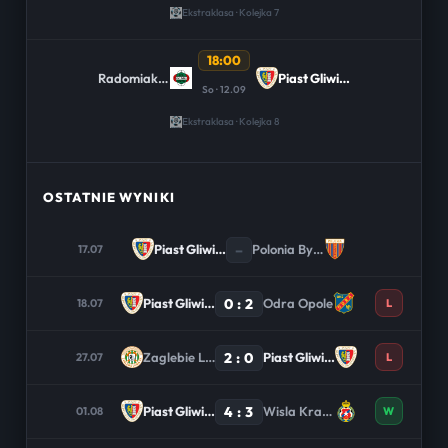
Ekstraklasa · Kolejka 7
18:00
Radomiak Radom
Piast Gliwice
So · 12.09
Ekstraklasa · Kolejka 8
OSTATNIE WYNIKI
–
Piast Gliwice
Polonia Bytom
17.07
0 : 2
Piast Gliwice
Odra Opole
18.07
L
2 : 0
Zaglebie Lubin
Piast Gliwice
27.07
L
4 : 3
Piast Gliwice
Wisla Krakow
01.08
W