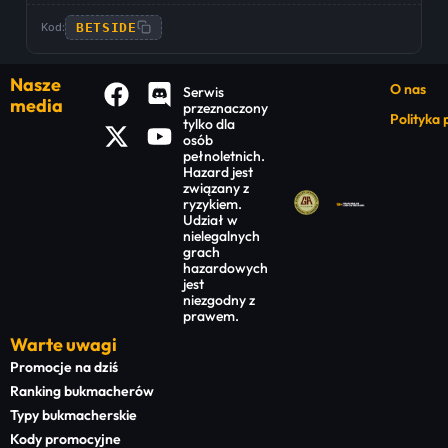
BETSIDE
Kod:
Nasze
O nas
Serwis
media
przeznaczony
Polityka
tylko dla
osób
pełnoletnich.
Hazard jest
związany z
ryzykiem.
Udział w
nielegalnych
grach
hazardowych
jest
niezgodny z
prawem.
Warte uwagi
Promocje na dziś
Ranking bukmacherów
Typy bukmacherskie
Kody promocyjne