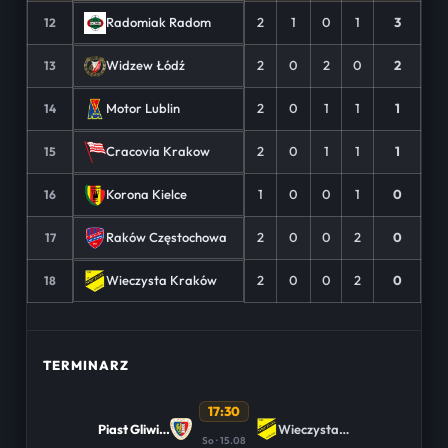
2
1
0
1
3
Radomiak Radom
12
2
0
2
0
2
Widzew Łódź
13
2
0
1
1
1
Motor Lublin
14
2
0
1
1
1
Cracovia Krakow
15
1
0
0
1
0
Korona Kielce
16
2
0
0
2
0
Raków Częstochowa
17
2
0
0
2
0
Wieczysta Kraków
18
TERMINARZ
17:30
Piast Gliwice
Wieczysta Kraków
So · 15.08