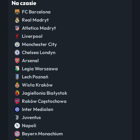
Na czasie
FC Barcelona
Real Madryt
Atletico Madryt
Liverpool
Manchester City
Chelsea Londyn
Arsenal
Legia Warszawa
Lech Poznań
Wisła Kraków
Jagiellonia Białystok
Raków Częstochowa
Inter Mediolan
Juventus
Napoli
Bayern Monachium