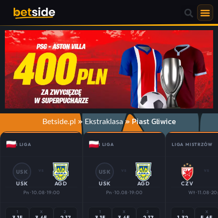
»
»
Piast Gliwice
Betside.pl
Ekstraklasa
I LIGA
I LIGA
LIGA MISTRZÓW
vs
vs
vs
USK
USK
USK
AGD
USK
AGD
CZV
Pn · 10.08 · 19:00
Pn · 10.08 · 19:00
Wt · 11.08 · 2
1
X
2
1
X
2
1
X
3.15
3.45
2.17
3.15
3.45
2.17
1.32
5.65