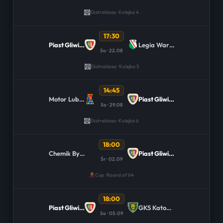
Ekstraklasa · Kolejka 4
17:30
Piast Gliwice
Legia Warszawa
So · 22.08
Ekstraklasa · Kolejka 5
14:45
Motor Lublin
Piast Gliwice
So · 29.08
Ekstraklasa · Kolejka 6
18:00
Chemik Bydgoszcz
Piast Gliwice
Śr · 02.09
Cup · Round of 64
18:00
Piast Gliwice
GKS Katowice
So · 05.09