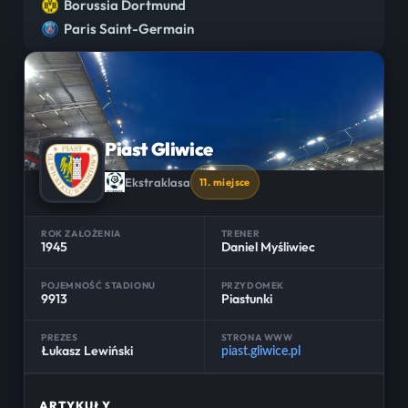
Borussia Dortmund
Paris Saint-Germain
Piast Gliwice
Ekstraklasa
11. miejsce
ROK ZAŁOŻENIA
TRENER
1945
Daniel Myśliwiec
POJEMNOŚĆ STADIONU
PRZYDOMEK
9913
Piastunki
PREZES
STRONA WWW
Łukasz Lewiński
piast.gliwice.pl
ARTYKUŁY