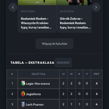
24.07.2026
23.05.2026
16.05.2
Radomiak Radom –
Górnik Zabrze –
Radom
Wieczysta Kraków:
Radomiak Radom:
Lech Po
typy, kursy i analiza
typy, kursy i analiza
kursy i
(24.07.26)
(23.05.26)
(16.05.
Więcej Artykułów
TABELA — EKSTRAKLASA
2026/2027
#
DRUŻYNA
M
W
R
P
PKT
2
2
0
0
6
Legia Warszawa
1
2
2
0
0
6
Jagiellonia
2
2
1
1
0
4
Lech Poznan
3