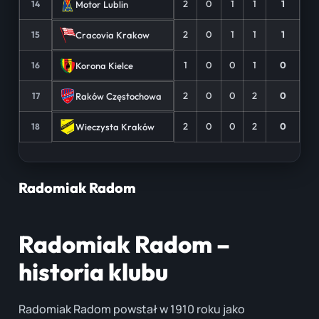
2
0
1
1
1
Motor Lublin
14
2
0
1
1
1
Cracovia Krakow
15
1
0
0
1
0
Korona Kielce
16
2
0
0
2
0
Raków Częstochowa
17
2
0
0
2
0
Wieczysta Kraków
18
Radomiak Radom
Radomiak Radom –
historia klubu
Radomiak Radom powstał w 1910 roku jako