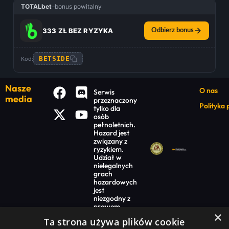
TOTALbet
–
bonus powitalny
333 ZŁ BEZ RYZYKA
Odbierz bonus
BETSIDE
Kod:
Nasze
O nas
Serwis
media
przeznaczony
Polityka
tylko dla
osób
pełnoletnich.
Hazard jest
związany z
ryzykiem.
Udział w
nielegalnych
grach
hazardowych
jest
niezgodny z
prawem.
×
Warte uwagi
Ta strona używa plików cookie