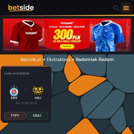
»
»
Radomiak Radom
Betside.pl
Ekstraklasa
LIGA MISTRZÓW
vs
SBR
MAI
Wt · 11.08 · 20:15
TYPY
GRAJ