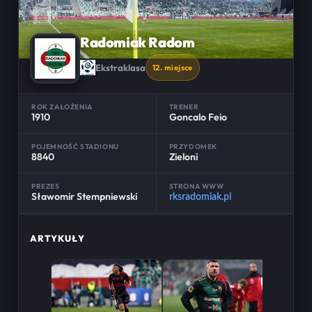
Radomiak Radom
Ekstraklasa
12. miejsce
ROK ZAŁOŻENIA
TRENER
1910
Goncalo Feio
POJEMNOŚĆ STADIONU
PRZYDOMEK
8840
Zieloni
PREZES
STRONA WWW
Sławomir Stempniewski
rksradomiak.pl
ARTYKUŁY