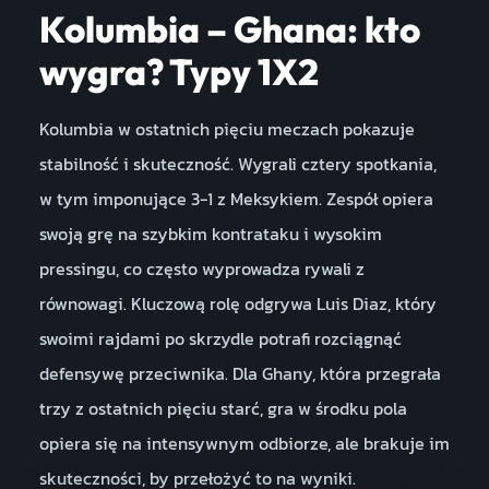
Kolumbia – Ghana: kto
wygra? Typy 1X2
Kolumbia w ostatnich pięciu meczach pokazuje
stabilność i skuteczność. Wygrali cztery spotkania,
w tym imponujące 3-1 z Meksykiem. Zespół opiera
swoją grę na szybkim kontrataku i wysokim
pressingu, co często wyprowadza rywali z
równowagi. Kluczową rolę odgrywa Luis Diaz, który
swoimi rajdami po skrzydle potrafi rozciągnąć
defensywę przeciwnika. Dla Ghany, która przegrała
trzy z ostatnich pięciu starć, gra w środku pola
opiera się na intensywnym odbiorze, ale brakuje im
skuteczności, by przełożyć to na wyniki.