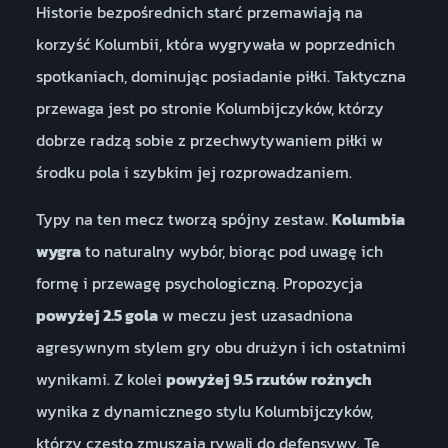
Historie bezpośrednich starć przemawiają na
korzyść Kolumbii, która wygrywała w poprzednich
spotkaniach, dominując posiadanie piłki. Taktyczna
przewaga jest po stronie Kolumbijczyków, którzy
dobrze radzą sobie z przechwytywaniem piłki w
środku pola i szybkim jej rozprowadzaniem.
Typy na ten mecz tworzą spójny zestaw.
Kolumbia
wygra
to naturalny wybór, biorąc pod uwagę ich
formę i przewagę psychologiczną. Propozycja
powyżej 2.5 gola
w meczu jest uzasadniona
agresywnym stylem gry obu drużyn i ich ostatnimi
wynikami. Z kolei
powyżej 9.5 rzutów rożnych
wynika z dynamicznego stylu Kolumbijczyków,
którzy często zmuszają rywali do defensywy. Te