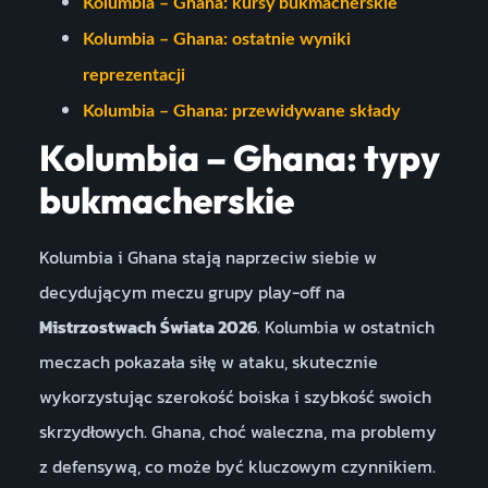
Kolumbia – Ghana: kursy bukmacherskie
Kolumbia – Ghana: ostatnie wyniki
reprezentacji
Kolumbia – Ghana: przewidywane składy
Kolumbia – Ghana: typy
bukmacherskie
Kolumbia i Ghana stają naprzeciw siebie w
decydującym meczu grupy play-off na
Mistrzostwach Świata 2026
. Kolumbia w ostatnich
meczach pokazała siłę w ataku, skutecznie
wykorzystując szerokość boiska i szybkość swoich
skrzydłowych. Ghana, choć waleczna, ma problemy
z defensywą, co może być kluczowym czynnikiem.