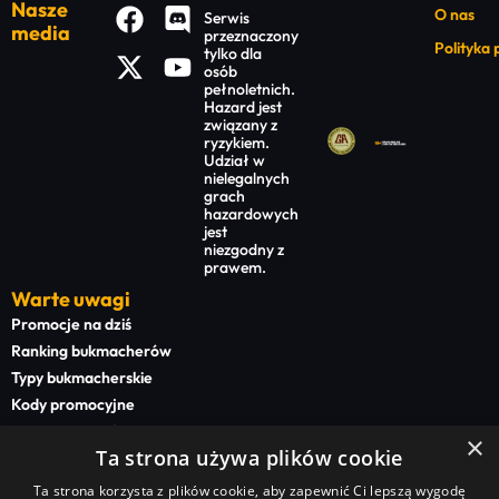
Nasze
O nas
Serwis
media
przeznaczony
Polityka
tylko dla
osób
pełnoletnich.
Hazard jest
związany z
ryzykiem.
Udział w
nielegalnych
grach
hazardowych
jest
niezgodny z
prawem.
Warte uwagi
Promocje na dziś
Ranking bukmacherów
Typy bukmacherskie
Kody promocyjne
Bonusy powitalne
×
Ta strona używa plików cookie
Newsy bukmacherskie
Ta strona korzysta z plików cookie, aby zapewnić Ci lepszą wygodę