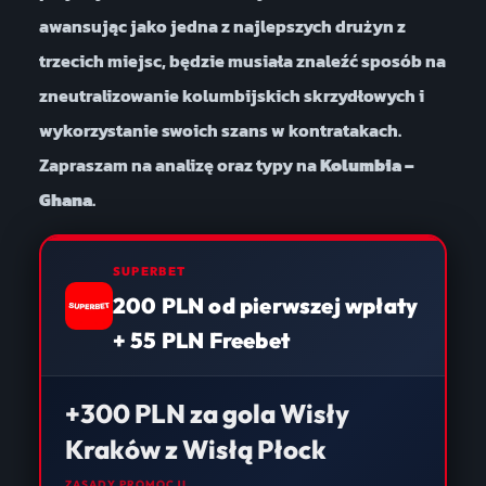
awansując jako jedna z najlepszych drużyn z
trzecich miejsc, będzie musiała znaleźć sposób na
zneutralizowanie kolumbijskich skrzydłowych i
wykorzystanie swoich szans w kontratakach.
Zapraszam na analizę oraz typy na
Kolumbia –
Ghana
.
SUPERBET
200 PLN od pierwszej wpłaty
+ 55 PLN Freebet
+300 PLN za gola Wisły
Kraków z Wisłą Płock
ZASADY PROMOCJI