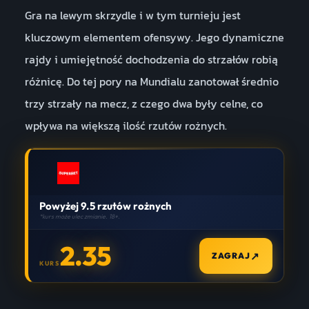
Gra na lewym skrzydle i w tym turnieju jest
kluczowym elementem ofensywy. Jego dynamiczne
rajdy i umiejętność dochodzenia do strzałów robią
różnicę. Do tej pory na Mundialu zanotował średnio
trzy strzały na mecz, z czego dwa były celne, co
wpływa na większą ilość rzutów rożnych.
Powyżej 9.5 rzutów rożnych
*kurs może ulec zmianie. 18+.
2.35
↗
ZAGRAJ
KURS