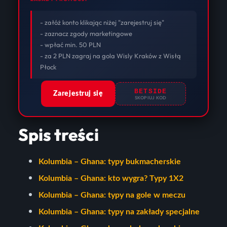
- załóż konto klikając niżej "zarejestruj się"
- zaznacz zgody marketingowe
- wpłać min. 50 PLN
- za 2 PLN zagraj na gola Wisly Kraków z Wisłą
Płock
BETSIDE
Zarejestruj się
SKOPIUJ KOD
Spis treści
Kolumbia – Ghana: typy bukmacherskie
Kolumbia – Ghana: kto wygra? Typy 1X2
Kolumbia – Ghana: typy na gole w meczu
Kolumbia – Ghana: typy na zakłady specjalne