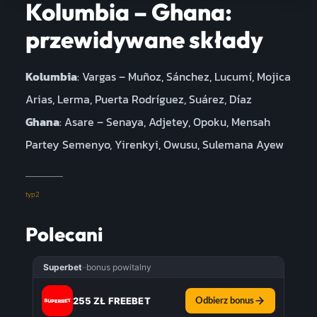
Kolumbia – Ghana:
przewidywane składy
Kolumbia
: Vargas – Muñoz, Sánchez, Lucumí, Mojica
Arias, Lerma, Puerta Rodríguez, Suárez, Díaz
Ghana
: Asare – Senaya, Adjetey, Opoku, Mensah
Partey Semenyo, Yirenkyi, Owusu, Sulemana Ayew
typ2
Polecani
Superbet
–
bonus powitalny
255 ZŁ FREEBET
Odbierz bonus