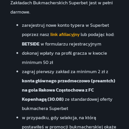
Zakładach Bukmacherskich Superbet jest w pełni
darmowe.
zarejestruj nowe konto typera w Superbet
poprzez nasz
lub podając kod:
link afiliacyjny
BETSIDE
w formularzu rejestracyjnym
dokonaj wpłaty na profil gracza w kwocie
minimum 50 zł
zagraj pierwszy zakład za minimum 2 zł z
konta głównego przedmeczowo (preamtch)
na gola Rakowa Częstochowa z FC
Kopenhagą (30.08)
ze standardowej oferty
bukmachera Superbet
w przypadku, gdy selekcja, na którą
postawiłeś w promocji bukmacherskiej okaże