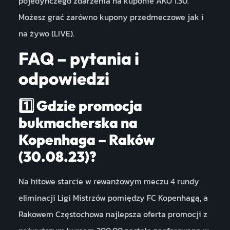
pojedynczego zdarzenia na kuponie AKO 1.30.
Możesz grać zarówno kupony przedmeczowe jak i
na żywo (LIVE).
FAQ – pytania i
odpowiedzi
1️⃣ Gdzie promocja
bukmacherska na
Kopenhaga – Raków
(30.08.23)?
Na hitowe starcie w rewanżowym meczu 4 rundy
eliminacji Ligi Mistrzów pomiędzy FC Kopenhagą, a
Rakowem Częstochowa najlepsza oferta promocji z