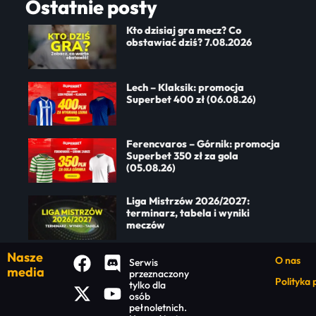
Ostatnie posty
Kto dzisiaj gra mecz? Co
obstawiać dziś? 7.08.2026
Lech – Klaksik: promocja
Superbet 400 zł (06.08.26)
Ferencvaros – Górnik: promocja
Superbet 350 zł za gola
(05.08.26)
Liga Mistrzów 2026/2027:
terminarz, tabela i wyniki
meczów
Nasze
O nas
Serwis
media
przeznaczony
Polityka
tylko dla
osób
pełnoletnich.