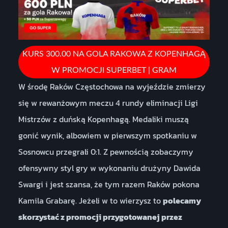
KURS 300.00 NA GOLA RAKOWA Z KOPENHAGĄ
W PROMOCJI SUPERBET | GRAM
W środę Raków Częstochowa na wyjeździe zmierzy
się w rewanżowym meczu 4 rundy eliminacji Ligi
Mistrzów z duńską Kopenhagą. Medaliki muszą
gonić wynik, albowiem w pierwszym spotkaniu w
Sosnowcu przegrali 0:1. Z pewnością zobaczymy
ofensywny styl gry w wykonaniu drużyny Dawida
Swargi i jest szansa, że tym razem Raków pokona
Kamila Grabarę. Jeżeli w to wierzysz to
polecamy
skorzystać z promocji przygotowanej przez