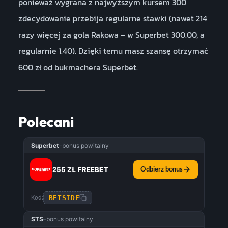
ponieważ wygrana z najwyższym kursem 300
zdecydowanie przebija regularne stawki (nawet 214
razy więcej za gola Rakowa – w Superbet 300.00, a
regularnie 1.40). Dzięki temu masz szansę otrzymać
600 zł od bukmachera Superbet.
Polecani
Superbet
–
bonus powitalny
255 ZŁ FREEBET
Odbierz bonus
BETSIDE
Kod:
STS
–
bonus powitalny