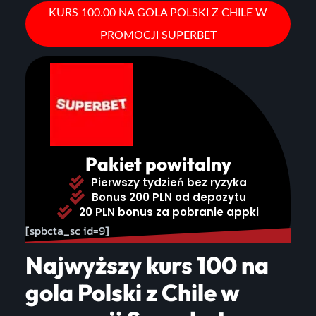
KURS 100.00 NA GOLA POLSKI Z CHILE W
PROMOCJI SUPERBET
Pakiet powitalny
Pierwszy tydzień bez ryzyka
Bonus 200 PLN od depozytu
20 PLN bonus za pobranie appki
[spbcta_sc id=9]
Najwyższy kurs 100 na
gola Polski z Chile w