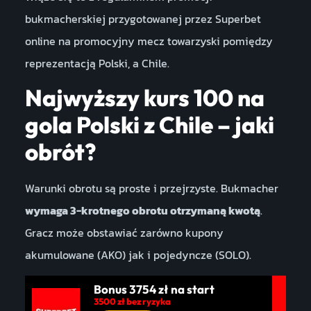
bukmacherskiej przygotowanej przez Superbet
online na promocyjny mecz towarzyski pomiędzy
reprezentacją Polski, a Chile.
Najwyższy kurs 100 na
gola Polski z Chile – jaki
obrót?
Warunki obrotu są proste i przejrzyste. Bukmacher
wymaga 3-krotnego obrotu otrzymaną kwotą
.
Gracz może obstawiać zarówno kupony
akumulowane (AKO) jak i pojedyncze (SOLO).
Bonus 3754 zł na start
3500 zł bez ryzyka