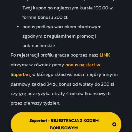
Twój kupon po najlepszym kursie 100.00 w
formie bonusu 200 zł.
bonus podlega warunkom obrotowym
zgodnym z regulaminem promocji
bukmacherskiej
Po rejestracji profilu gracza poprzez nasz
LINK
otrzymasz również pełny
bonus na start w
, w którego skład wchodzi między innymi
Superbet
darmowy zakład 34 zł, bonus od wpłaty do 200 zł
czy grę bez ryzyka utraty środków finansowych
przez pierwszy tydzień.
Superbet - REJESTRACJA Z KODEM
BONUSOWYM