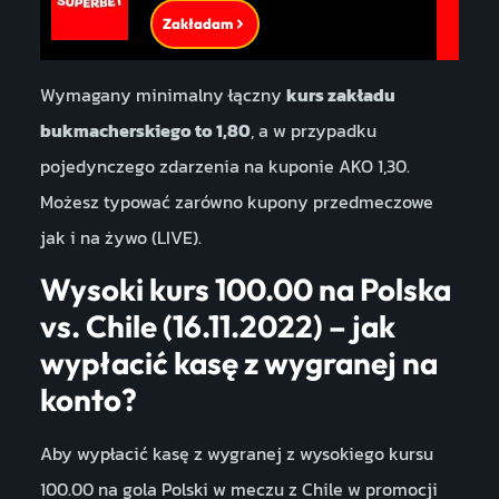
Zakładam
Wymagany minimalny łączny
kurs zakładu
bukmacherskiego to 1,80
, a w przypadku
pojedynczego zdarzenia na kuponie AKO 1,30.
Możesz typować zarówno kupony przedmeczowe
jak i na żywo (LIVE).
Wysoki kurs 100.00 na Polska
vs. Chile (16.11.2022) – jak
wypłacić kasę z wygranej na
konto?
Aby wypłacić kasę z wygranej z wysokiego kursu
100.00 na gola Polski w meczu z Chile w promocji