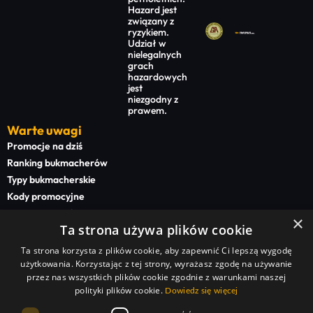
Hazard jest
związany z
ryzykiem.
Udział w
nielegalnych
grach
hazardowych
jest
niezgodny z
prawem.
Warte uwagi
Promocje na dziś
Ranking bukmacherów
Typy bukmacherskie
Kody promocyjne
Bonusy powitalne
×
Ta strona używa plików cookie
Newsy bukmacherskie
Ta strona korzysta z plików cookie, aby zapewnić Ci lepszą wygodę
Na start
użytkowania. Korzystając z tej strony, wyrażasz zgodę na używanie
Superbet kod promocyjny
przez nas wszystkich plików cookie zgodnie z warunkami naszej
polityki plików cookie.
STS kod promocyjny
Dowiedz się więcej
BETFAN kod promocyjny